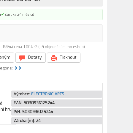
✓
í
Záruka 24 měsíců
4)
Běžná cena: 1 004 Kč (při objednání mimo eshop)
beným
Dotazy
Tisknout
tegorie:
Výrobce:
ELECTRONIC ARTS
EAN:
5030936125244
vé
dní hru
P/N:
5030936125244
Záruka [m]:
24