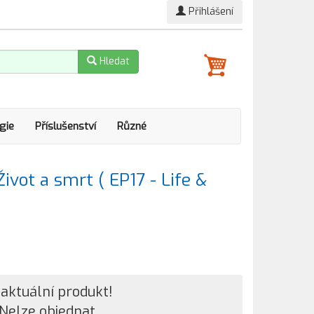
Přihlášení
Hledat
gie
Příslušenství
Různé
ivot a smrt ( EP17 - Life &
aktuální produkt!
Nelze objednat.