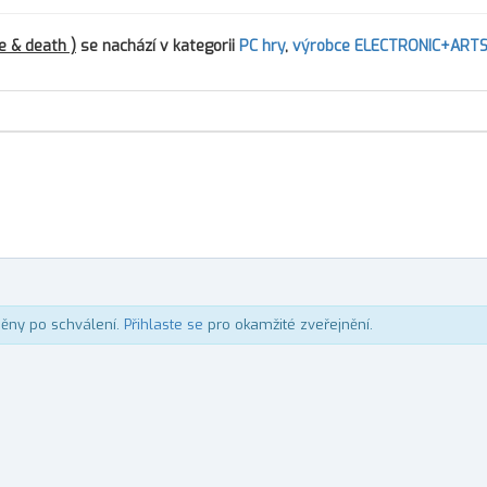
fe & death )
se nachází v kategorii
PC hry
,
výrobce ELECTRONIC+ART
něny po schválení.
Přihlaste se
pro okamžité zveřejnění.