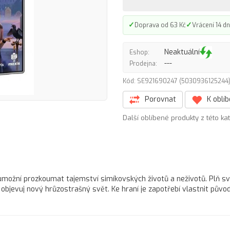
✓
✓
Doprava od 63 Kč
Vrácení 14 dn
Neaktuální
Eshop:
---
Prodejna:
Kód: SE921690247 (503093612524
Porovnat
K oblí
Další oblíbené produkty z této ka
 umožní prozkoumat tajemství simíkovských životů a neživotů. Plň s
a objevuj nový hrůzostrašný svět. Ke hraní je zapotřebí vlastnit půvo