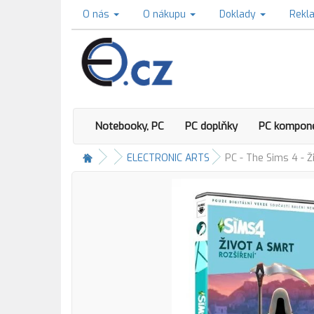
O nás
O nákupu
Doklady
Rekl
Notebooky, PC
PC doplňky
PC kompon
ELECTRONIC ARTS
PC - The Sims 4 - Ž