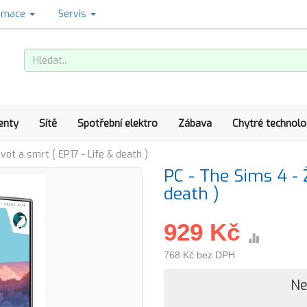
amace
Servis
enty
Sítě
Spotřební elektro
Zábava
Chytré technolo
ivot a smrt ( EP17 - Life & death )
PC - The Sims 4 - Ž
death )
929 Kč
768 Kč bez DPH
Ne