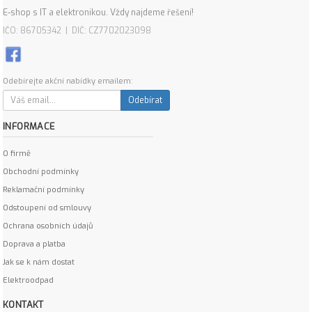
E-shop s IT a elektronikou. Vždy najdeme řešení!
IČO: 86705342 | DIČ: CZ7702023098
Odebírejte akční nabídky emailem:
Odebírat
INFORMACE
O firmě
Obchodní podmínky
Reklamační podmínky
Odstoupení od smlouvy
Ochrana osobních údajů
Doprava a platba
Jak se k nám dostat
Elektroodpad
KONTAKT