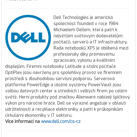
Dell Technologies je americká
společnost founded v roce 1984
Michaelem Dellem, která patří k
největším světovým dodavatelům
počítačů, serverů a IT infrastruktury.
Řada notebooků XPS je oblíbená mezi
profesionály díky prémiovému
zpracování, výkonu a kvalitním
displejům. Firemní notebooky Latitude a stolní počítače
OptiPlex jsou navrženy pro spolehlivý provoz ve firemním
prostředí s dlouhodobou servisní podporou. Serverová
platforma PowerEdge a úložné systémy PowerVault jsou
volbou datových center a středních i velkých firem po celém
světě. Herní produkty pod značkou Alienware nabízejí špičkový
výkon pro náročné hráče. Dell se výrazně angažuje v oblasti
udržitelnosti a recyklace elektroniky a patří k průkopníkům
cirkulární ekonomiky v IT sektoru.
Více informací na
www.dell.com/cs-cz