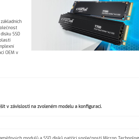
 základních
polečnost
 disku SSD
lasti
mplexní
kaci OEM v
šit v závislosti na zvoleném modelu a konfiguraci.
paměťových modulů a SSD disků patřící společnosti Micron Technolog