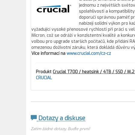
jednomu z největších svět
spolehlivosti a kompatibilit
doporučí správnou paměť pro
nabízejí solidní výkon pro k
vyžadující vysoké přenosové rychlosti při práci s v
Micron, což se odráží v konzistentní kvalitě a kon
volbou pro upgrade starších počítačů, kde přidání RA
omezenou doživotní záruku, která dokládá důvěru v
Více informací na
www.crucial.com/cz-cz
Produkt
Crucial T700 / heatsink / 4TB / SSD / M.
CRUCIAL
Dotazy a diskuse
Zatím žádné dotazy. Buďte první!