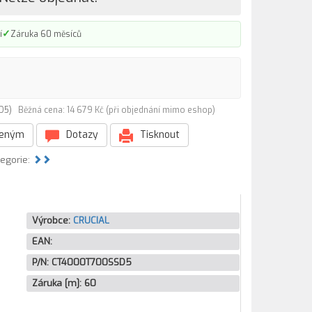
✓
í
Záruka 60 měsíců
SD5)
Běžná cena: 14 679 Kč (při objednání mimo eshop)
beným
Dotazy
Tisknout
tegorie:
Výrobce:
CRUCIAL
EAN:
P/N:
CT4000T700SSD5
Záruka [m]:
60