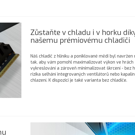
Zůstaňte v chladu i v horku dík
našemu prémiovému chladiči
Náš chladič z hliníku a poniklované mědi byl navržen
tak, aby vám pomohl maximalizovat výkon ve hrách 
vykreslování a zároveň minimalizovat škrcení - bez h
rizika selhání integrovaných ventilátorů nebo kapali
chlazení. K dispozici je také varianta bez chladiče.
mu