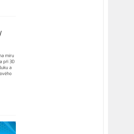
y
 na míru
a při 3D
luku a
nového