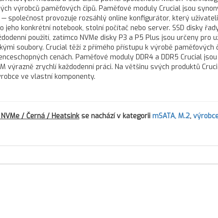
ových výrobců paměťových čipů. Paměťové moduly Crucial jsou syn
y — společnost provozuje rozsáhlý online konfigurátor, který uživatel
 jeho konkrétní notebook, stolní počítač nebo server. SSD disky řa
aždodenní použití, zatímco NVMe disky P3 a P5 Plus jsou určeny pro u
elkými soubory. Crucial těží z přímého přístupu k výrobě paměťových 
kurenceschopných cenách. Paměťové moduly DDR4 a DDR5 Crucial jsou
M výrazně zrychlí každodenní práci. Na většinu svých produktů Crucia
ýrobce ve vlastní komponenty.
2 NVMe / Černá / Heatsink
se nachází v kategorii
mSATA, M.2
,
výrobc