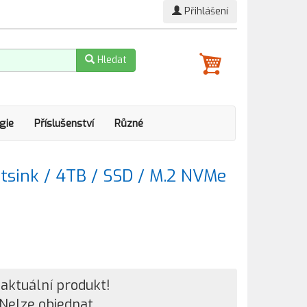
Přihlášení
Hledat
gie
Příslušenství
Různé
atsink / 4TB / SSD / M.2 NVMe
aktuální produkt!
Nelze objednat.