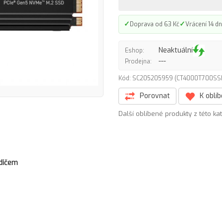
✓
✓
Doprava od 63 Kč
Vrácení 14 dn
Neaktuální
Eshop:
---
Prodejna:
Kód: SC205205959 (CT4000T700S
Porovnat
K oblí
Další oblíbené produkty z této ka
adičem