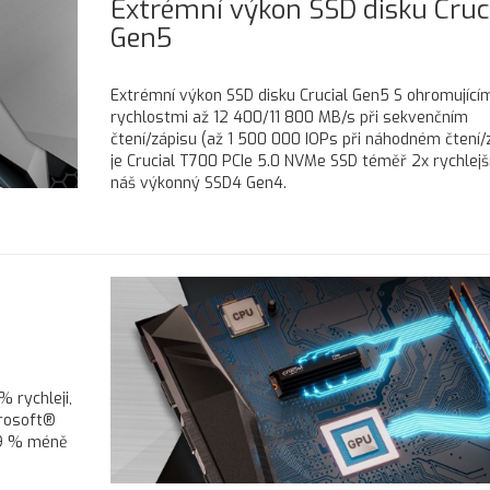
Extrémní výkon SSD disku Cruc
Gen5
Extrémní výkon SSD disku Crucial Gen5 S ohromujícím
rychlostmi až 12 400/11 800 MB/s při sekvenčním
čtení/zápisu (až 1 500 000 IOPs při náhodném čtení/
je Crucial T700 PCIe 5.0 NVMe SSD téměř 2x rychlejš
náš výkonný SSD4 Gen4.
% rychleji,
crosoft®
99 % méně