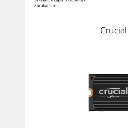
Sekvenční zápis:
11800MB/s
Záruka:
5 let
Crucia