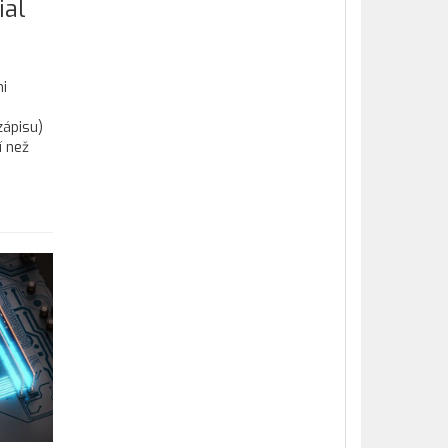
ial
i
zápisu)
í než