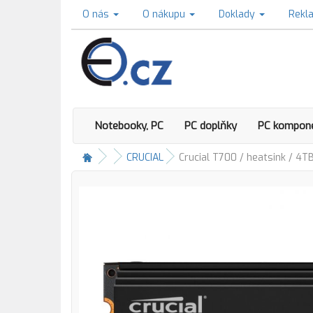
O nás
O nákupu
Doklady
Rekl
Notebooky, PC
PC doplňky
PC kompon
CRUCIAL
Crucial T700 / heatsink / 4T