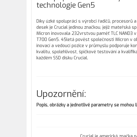
technologie Gen5
Díky úzké spolupráci s výrobci řadičů, procesorů a
desek je Crucial jedinou značkou, jejíž mateřská s
Micron inovovala 232vrstvou paměť TLC NAND3 v
T700 Gen5. 45letá pověst společnosti Micron v ob
inovací a vedoucí pozice v průmyslu podporuje ko
kvalitu, spolehlivost, špičkové testování a kvalifi
každém SSD disku Crucial.
Upozornění:
Popis, obrázky a jednotlivé parametry se mohou li
Crucial je americká značka 