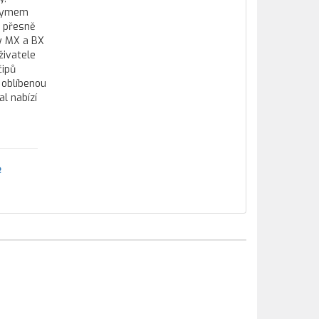
onymem
i přesně
dy MX a BX
živatele
čipů
 oblíbenou
l nabízí
e