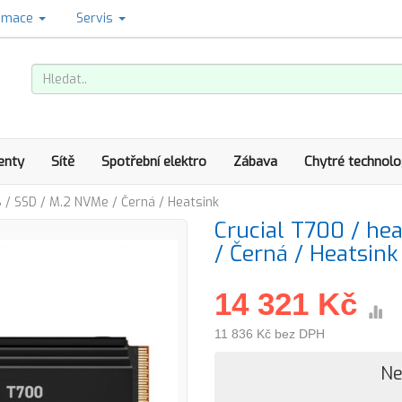
amace
Servis
enty
Sítě
Spotřební elektro
Zábava
Chytré technolo
B / SSD / M.2 NVMe / Černá / Heatsink
Crucial T700 / he
/ Černá / Heatsink
14 321 Kč
11 836 Kč bez DPH
Ne