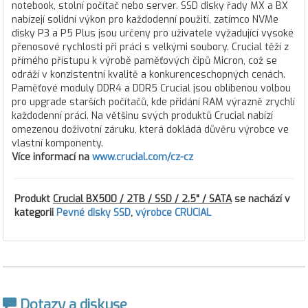
notebook, stolní počítač nebo server. SSD disky řady MX a BX
nabízejí solidní výkon pro každodenní použití, zatímco NVMe
disky P3 a P5 Plus jsou určeny pro uživatele vyžadující vysoké
přenosové rychlosti při práci s velkými soubory. Crucial těží z
přímého přístupu k výrobě paměťových čipů Micron, což se
odráží v konzistentní kvalitě a konkurenceschopných cenách.
Paměťové moduly DDR4 a DDR5 Crucial jsou oblíbenou volbou
pro upgrade starších počítačů, kde přidání RAM výrazně zrychlí
každodenní práci. Na většinu svých produktů Crucial nabízí
omezenou doživotní záruku, která dokládá důvěru výrobce ve
vlastní komponenty.
Více informací na
www.crucial.com/cz-cz
Produkt
Crucial BX500 / 2TB / SSD / 2.5" / SATA
se nachází v
kategorii
Pevné disky SSD
,
výrobce CRUCIAL
Dotazy a diskuse