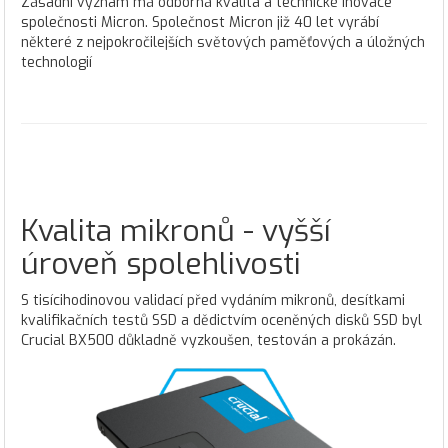
Zásadní význam má odborná kvalita a technické inovace
společnosti Micron. Společnost Micron již 40 let vyrábí
některé z nejpokročilejších světových paměťových a úložných
technologií
Kvalita mikronů - vyšší
úroveň spolehlivosti
S tisícihodinovou validací před vydáním mikronů, desítkami
kvalifikačních testů SSD a dědictvím oceněných disků SSD byl
Crucial BX500 důkladně vyzkoušen, testován a prokázán.