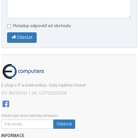
Požaduji odpověď od obchodu
Odeslat
E-shop s IT a elektronikou. Vždy najdeme řešení!
IČO: 86705342 | DIČ: CZ7702023098
Odebírejte akční nabídky emailem:
Odebírat
INFORMACE