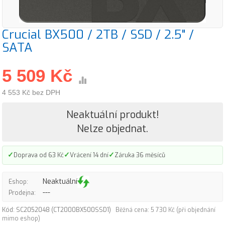
Crucial BX500 / 2TB / SSD / 2.5" /
SATA
5 509 Kč
4 553 Kč bez DPH
Neaktuální produkt!
Nelze objednat.
✓
✓
✓
Doprava od 63 Kč
Vrácení 14 dní
Záruka 36 měsíců
Neaktuální
Eshop:
---
Prodejna:
Kód: SC2052048 (CT2000BX500SSD1)
Běžná cena: 5 730 Kč (při objednání
mimo eshop)