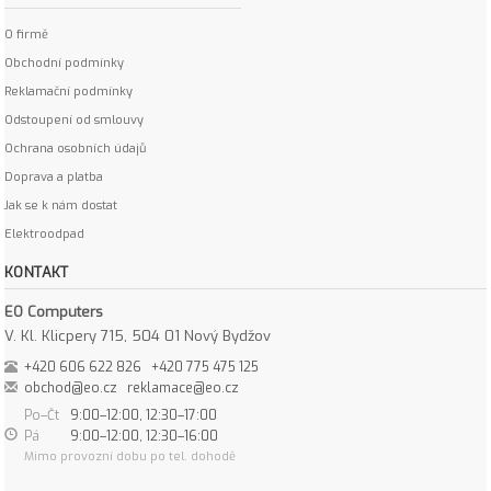
O firmě
Obchodní podmínky
Reklamační podmínky
Odstoupení od smlouvy
Ochrana osobních údajů
Doprava a platba
Jak se k nám dostat
Elektroodpad
KONTAKT
EO Computers
V. Kl. Klicpery 715, 504 01 Nový Bydžov
+420 606 622 826
+420 775 475 125
obchod@eo.cz
reklamace@eo.cz
Po–Čt
9:00–12:00, 12:30–17:00
Pá
9:00–12:00, 12:30–16:00
Mimo provozní dobu po tel. dohodě