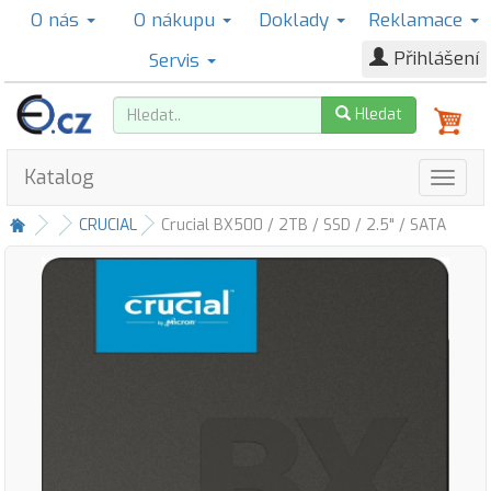
O nás
O nákupu
Doklady
Reklamace
Přihlášení
Servis
Hledat
Katalog
CRUCIAL
Crucial BX500 / 2TB / SSD / 2.5" / SATA