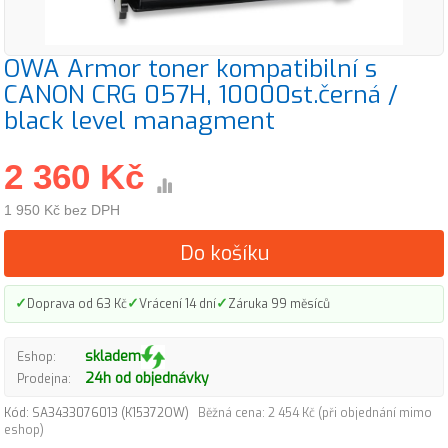
OWA Armor toner kompatibilní s
CANON CRG 057H, 10000st.černá /
black level managment
2 360 Kč
1 950 Kč bez DPH
Do košíku
✓
✓
✓
Doprava od 63 Kč
Vrácení 14 dní
Záruka 99 měsíců
skladem
Eshop:
24h od objednávky
Prodejna:
Kód: SA3433076013 (K15372OW)
Běžná cena: 2 454 Kč (při objednání mimo
eshop)