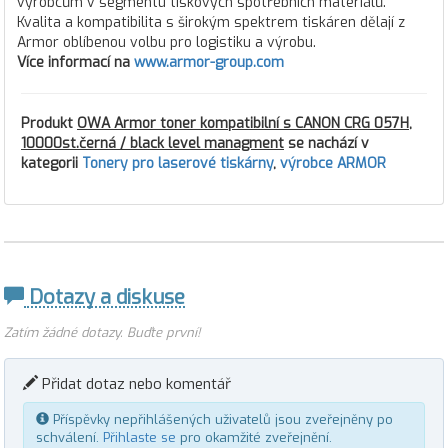
výrobcům v segmentu tiskových spotřebních materiálů.
Kvalita a kompatibilita s širokým spektrem tiskáren dělají z
Armor oblíbenou volbu pro logistiku a výrobu.
Více informací na
www.armor-group.com
Produkt
OWA Armor toner kompatibilní s CANON CRG 057H,
10000st.černá / black level managment
se nachází v
kategorii
Tonery pro laserové tiskárny
,
výrobce ARMOR
Dotazy a diskuse
Zatím žádné dotazy. Buďte první!
Přidat dotaz nebo komentář
Příspěvky nepřihlášených uživatelů jsou zveřejněny po
schválení.
Přihlaste se
pro okamžité zveřejnění.