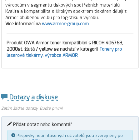
výrobcům v segmentu tiskových spotřebních materiálů.
Kvalita a kompatibilita s širokým spektrem tiskáren dělají z
Armor oblíbenou volbu pro logistiku a výrobu.
Více informací na
www.armor-group.com
Produkt
OWA Armor toner kompatibilní s RICOH 406768,
2000st, žlutá / yellow
se nachází v kategorii
Tonery pro
laserové tiskárny
,
výrobce ARMOR
Dotazy a diskuse
Zatím žádné dotazy. Buďte první!
Přidat dotaz nebo komentář
Příspěvky nepřihlášených uživatelů jsou zveřejněny po