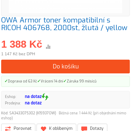
OWA Armor toner kompatibilní s
RICOH 406768, 2000st, žlutá / yellow
1 388 Kč
1 147 Kč bez DPH
Do košíku
✓
✓
✓
Doprava od 63 Kč
Vrácení 14 dní
Záruka 99 měsíců
na dotaz
Eshop:
na dotaz
Prodejna:
Kód: SA3433075302 (K15937OW)
Běžná cena: 1 444 Kč (při objednání mimo
eshop)
Porovnat
K oblíbeným
Dotazy