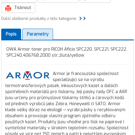
Tisknout
Další oblíbené produkty z této kategorie:
Popis
Parametry
OWA Armor toner pro RICOH Aficio SPC220, SPC221, SPC222,
SPC240,406768,2000 str.,žlutá/yellow
Armor je francouzská společnost
specializující se na výrobu
termotransferových pásek, inkoustových kazet a dalších
spotřebních materiálů pro tiskárny. Její pásky řady OFC a AXR
jsou určeny pro průmyslové tiskárny štítků a čárových kódů
od předních výrobců jako Zebra, Honeywell či SATO. Armor
klade velký důraz na ekologii — vyrábí pásky s recyklovaným
obsahem a provozuje vlastní program zpětného odběru
použitých kazet. Produkty jsou vhodné pro tisk na papírové i
syntetické materiály v širokém teplotním rozsahu. Společnost
působí ve více než 150 zemích a patří k největším evropským