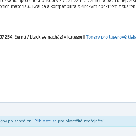
 rozsahu. Společnost působí ve více než 150 zemích a patří k největš
h materiálů. Kvalita a kompatibilita s širokým spektrem tiskáren d
7254, černá / black
se nachází v kategorii
Tonery pro laserové tisk
něny po schválení.
Přihlaste se
pro okamžité zveřejnění.