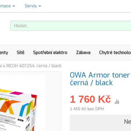
amace
Servis
enty
Sítě
Spotřební elektro
Zábava
Chytré technolo
 s RICOH 407254, černá / black
OWA Armor toner 
černá / black
1 760 Kč
1 455 Kč bez DPH
Ne