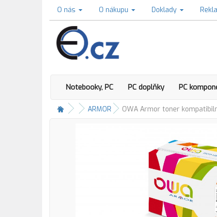
O nás
O nákupu
Doklady
Rekl
Notebooky, PC
PC doplňky
PC kompon
ARMOR
OWA Armor toner kompatibilní