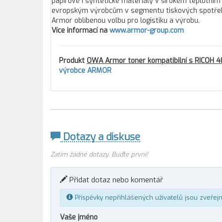
papírové i syntetické materiály v širokém teplotním
evropským výrobcům v segmentu tiskových spotřebníc
Armor oblíbenou volbu pro logistiku a výrobu.
Více informací na
www.armor-group.com
Produkt
OWA Armor toner kompatibilní s RICOH 40
výrobce ARMOR
Dotazy a diskuse
Zatím žádné dotazy. Buďte první!
Přidat dotaz nebo komentář
Příspěvky nepřihlášených uživatelů jsou zveřej
Vaše jméno