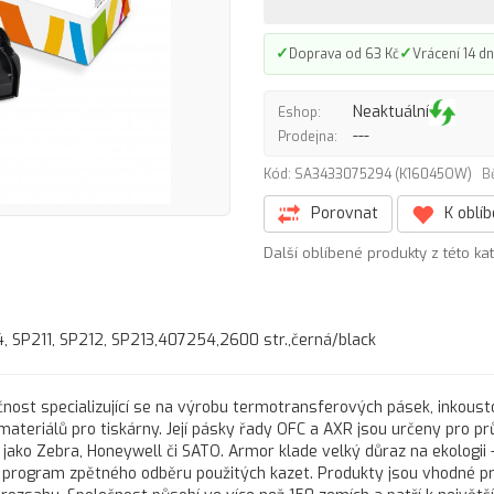
✓
✓
Doprava od 63 Kč
Vrácení 14 dn
Neaktuální
Eshop:
---
Prodejna:
Kód: SA3433075294 (K16045OW)
B
Porovnat
K oblí
Další oblíbené produkty z této ka
 SP211, SP212, SP213,407254,2600 str.,černá/black
nost specializující se na výrobu termotransferových pásek, inkous
 materiálů pro tiskárny. Její pásky řady OFC a AXR jsou určeny pro 
 jako Zebra, Honeywell či SATO. Armor klade velký důraz na ekologii 
program zpětného odběru použitých kazet. Produkty jsou vhodné pr