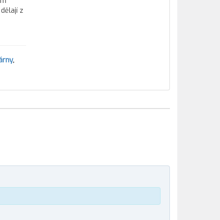
ím
ělají z
árny
,