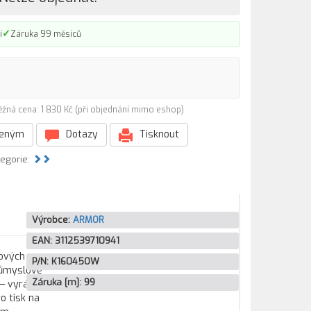
✓
í
Záruka 99 měsíců
ěžná cena: 1 830 Kč (při objednání mimo eshop)
beným
Dotazy
Tisknout
tegorie:
Výrobce:
ARMOR
EAN:
3112539710941
tových
P/N:
K16045OW
průmyslové
Záruka [m]:
99
— vyrábí
o tisk na