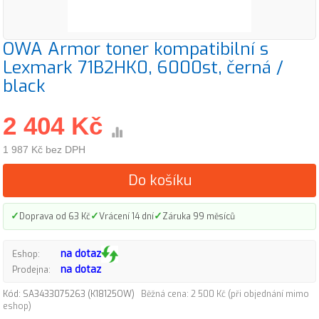
OWA Armor toner kompatibilní s
Lexmark 71B2HK0, 6000st, černá /
black
2 404 Kč
1 987 Kč bez DPH
Do košíku
✓
✓
✓
Doprava od 63 Kč
Vrácení 14 dní
Záruka 99 měsíců
na dotaz
Eshop:
na dotaz
Prodejna:
Kód: SA3433075263 (K18125OW)
Běžná cena: 2 500 Kč (při objednání mimo
eshop)