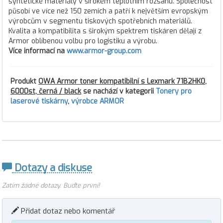
syntetické materiály v širokém teplotním rozsahu. Společnost
působí ve více než 150 zemích a patří k největším evropským
výrobcům v segmentu tiskových spotřebních materiálů.
Kvalita a kompatibilita s širokým spektrem tiskáren dělají z
Armor oblíbenou volbu pro logistiku a výrobu.
Více informací na
www.armor-group.com
Produkt
OWA Armor toner kompatibilní s Lexmark 71B2HK0,
6000st, černá / black
se nachází v kategorii
Tonery pro
laserové tiskárny
,
výrobce ARMOR
Dotazy a diskuse
Zatím žádné dotazy. Buďte první!
Přidat dotaz nebo komentář