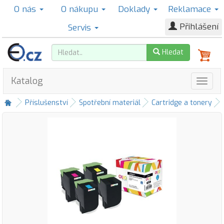
O nás
O nákupu
Doklady
Reklamace
Přihlášení
Servis
Hledat
Katalog
Příslušenství
Spotřební materiál
Cartridge a tonery