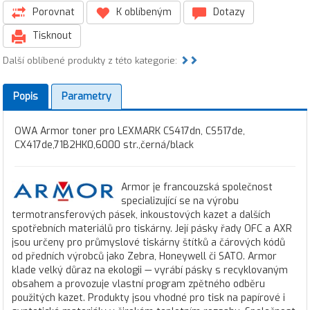
Porovnat
K oblíbeným
Dotazy
Tisknout
Další oblíbené produkty z této kategorie:
Popis
Parametry
OWA Armor toner pro LEXMARK CS417dn, CS517de,
CX417de,71B2HK0,6000 str.,černá/black
Armor je francouzská společnost
specializující se na výrobu
termotransferových pásek, inkoustových kazet a dalších
spotřebních materiálů pro tiskárny. Její pásky řady OFC a AXR
jsou určeny pro průmyslové tiskárny štítků a čárových kódů
od předních výrobců jako Zebra, Honeywell či SATO. Armor
klade velký důraz na ekologii — vyrábí pásky s recyklovaným
obsahem a provozuje vlastní program zpětného odběru
použitých kazet. Produkty jsou vhodné pro tisk na papírové i