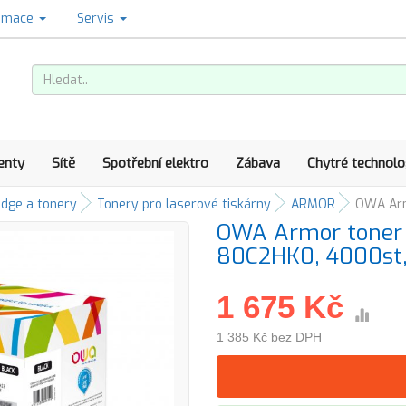
amace
Servis
enty
Sítě
Spotřební elektro
Zábava
Chytré technolo
idge a tonery
Tonery pro laserové tiskárny
ARMOR
OWA Arm
OWA Armor toner 
80C2HK0, 4000st, 
1 675 Kč
1 385 Kč bez DPH