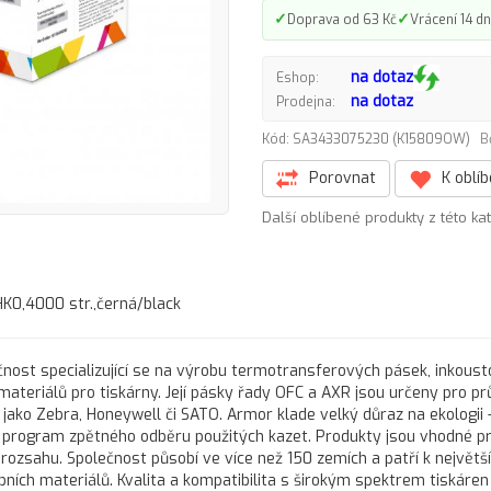
✓
✓
Doprava od 63 Kč
Vrácení 14 dn
na dotaz
Eshop:
na dotaz
Prodejna:
Kód: SA3433075230 (K15809OW)
B
Porovnat
K oblí
Další oblíbené produkty z této ka
0,4000 str.,černá/black
nost specializující se na výrobu termotransferových pásek, inkous
 materiálů pro tiskárny. Její pásky řady OFC a AXR jsou určeny pro 
 jako Zebra, Honeywell či SATO. Armor klade velký důraz na ekologii 
program zpětného odběru použitých kazet. Produkty jsou vhodné pr
 rozsahu. Společnost působí ve více než 150 zemích a patří k největš
h materiálů. Kvalita a kompatibilita s širokým spektrem tiskáren d