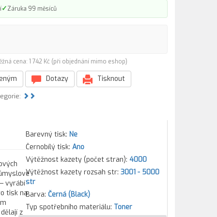
✓
í
Záruka 99 měsíců
ěžná cena: 1 742 Kč (při objednání mimo eshop)
beným
Dotazy
Tisknout
tegorie:
Barevný tisk:
Ne
Černobílý tisk:
Ano
Výtěžnost kazety (počet stran):
4000
tových
Výtěžnost kazety rozsah str:
3001 - 5000
průmyslové
str
— vyrábí
o tisk na
Barva:
Černá (Black)
ím
Typ spotřebního materiálu:
Toner
ělají z