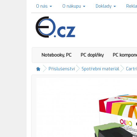
O nás
O nákupu
Doklady
Rekl
Notebooky, PC
PC doplňky
PC kompon
Příslušenství
Spotřební materiál
Cartr