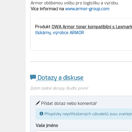
Armor oblíbenou volbu pro logistiku a výrobu.
Více informací na
www.armor-group.com
Produkt
OWA Armor toner kompatibilní s Lexmark
tiskárny
,
výrobce ARMOR
Dotazy a diskuse
Zatím žádné dotazy. Buďte první!
Přidat dotaz nebo komentář
Příspěvky nepřihlášených uživatelů jsou zveřej
Vaše jméno