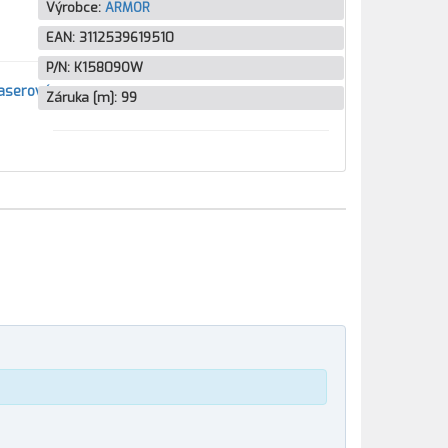
Výrobce:
ARMOR
EAN:
3112539619510
P/N:
K15809OW
laserové
Záruka [m]:
99