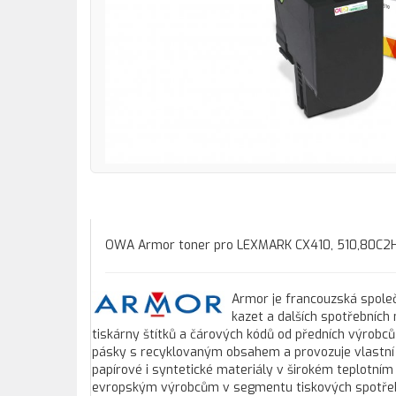
OWA Armor toner pro LEXMARK CX410, 510,80C2HK
Armor je francouzská společ
kazet a dalších spotřebních
tiskárny štítků a čárových kódů od předních výrobců
pásky s recyklovaným obsahem a provozuje vlastní 
papírové i syntetické materiály v širokém teplotním
evropským výrobcům v segmentu tiskových spotřebníc