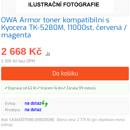
OWA Armor toner kompatibilní s
Kyocera TK-5280M, 11000st, červená /
magenta
2 668 Kč
2 205 Kč bez DPH
Do košíku
✓
✓
✓
Doprava od 63 Kč
Vrácení 14 dní
Záruka 99 měsíců
na dotaz
Eshop:
na dotaz
Prodejna:
Kód: SA3433075180 (K18331OW)
Běžná cena: 2 775 Kč (při objednání mimo
eshop)