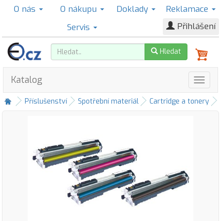
O nás
O nákupu
Doklady
Reklamace
Přihlášení
Servis
Hledat
Katalog
Příslušenství
Spotřební materiál
Cartridge a tonery