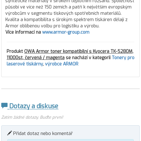
syntetické materiály v širokém teplotním rozsahu. Společnost
působí ve více než 150 zemích a patří k největším evropským
výrobcům v segmentu tiskových spotřebních materiálů.
Kvalita a kompatibilita s širokým spektrem tiskáren dělají z
Armor oblíbenou volbu pro logistiku a výrobu.
Více informací na
www.armor-group.com
Produkt
OWA Armor toner kompatibilní s Kyocera TK-5280M,
11000st, červená / magenta
se nachází v kategorii
Tonery pro
laserové tiskárny
,
výrobce ARMOR
Dotazy a diskuse
Zatím žádné dotazy. Buďte první!
Přidat dotaz nebo komentář