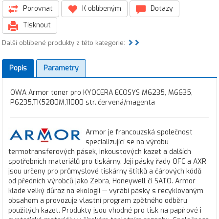
Porovnat
K oblíbeným
Dotazy
Tisknout
Další oblíbené produkty z této kategorie:
Popis
Parametry
OWA Armor toner pro KYOCERA ECOSYS M6235, M6635,
P6235,TK5280M,11000 str.,červená/magenta
Armor je francouzská společnost
specializující se na výrobu
termotransferových pásek, inkoustových kazet a dalších
spotřebních materiálů pro tiskárny. Její pásky řady OFC a AXR
jsou určeny pro průmyslové tiskárny štítků a čárových kódů
od předních výrobců jako Zebra, Honeywell či SATO. Armor
klade velký důraz na ekologii — vyrábí pásky s recyklovaným
obsahem a provozuje vlastní program zpětného odběru
použitých kazet. Produkty jsou vhodné pro tisk na papírové i