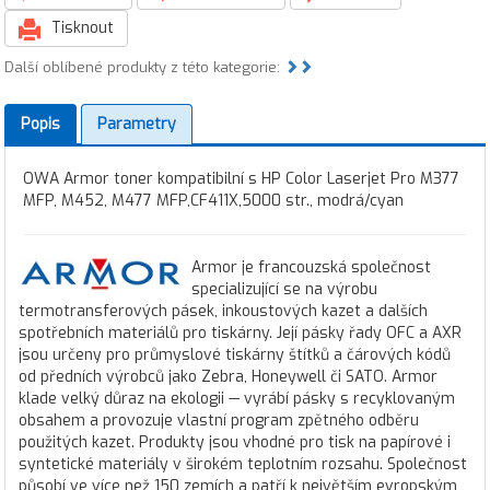
Tisknout
Další oblíbené produkty z této kategorie:
Popis
Parametry
OWA Armor toner kompatibilní s HP Color Laserjet Pro M377
MFP, M452, M477 MFP,CF411X,5000 str., modrá/cyan
Armor je francouzská společnost
specializující se na výrobu
termotransferových pásek, inkoustových kazet a dalších
spotřebních materiálů pro tiskárny. Její pásky řady OFC a AXR
jsou určeny pro průmyslové tiskárny štítků a čárových kódů
od předních výrobců jako Zebra, Honeywell či SATO. Armor
klade velký důraz na ekologii — vyrábí pásky s recyklovaným
obsahem a provozuje vlastní program zpětného odběru
použitých kazet. Produkty jsou vhodné pro tisk na papírové i
syntetické materiály v širokém teplotním rozsahu. Společnost
působí ve více než 150 zemích a patří k největším evropským