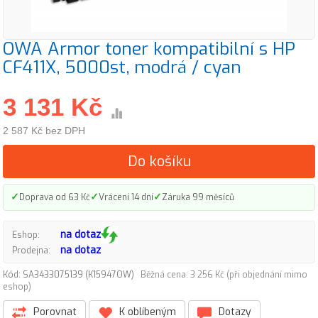
OWA Armor toner kompatibilní s HP
CF411X, 5000st, modrá / cyan
3 131 Kč
2 587 Kč bez DPH
Do košíku
✓
✓
✓
Doprava od 63 Kč
Vrácení 14 dní
Záruka 99 měsíců
na dotaz
Eshop:
na dotaz
Prodejna:
Kód: SA3433075139 (K15947OW)
Běžná cena: 3 256 Kč (při objednání mimo
eshop)
Porovnat
K oblíbeným
Dotazy