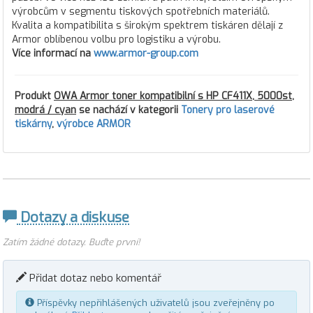
výrobcům v segmentu tiskových spotřebních materiálů.
Kvalita a kompatibilita s širokým spektrem tiskáren dělají z
Armor oblíbenou volbu pro logistiku a výrobu.
Více informací na
www.armor-group.com
Produkt
OWA Armor toner kompatibilní s HP CF411X, 5000st,
modrá / cyan
se nachází v kategorii
Tonery pro laserové
tiskárny
,
výrobce ARMOR
Dotazy a diskuse
Zatím žádné dotazy. Buďte první!
Přidat dotaz nebo komentář
Příspěvky nepřihlášených uživatelů jsou zveřejněny po