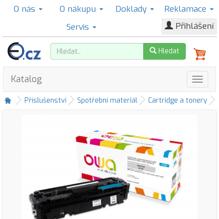
O nás
O nákupu
Doklady
Reklamace
Přihlášení
Servis
Hledat
Katalog
Příslušenství
Spotřební materiál
Cartridge a tonery