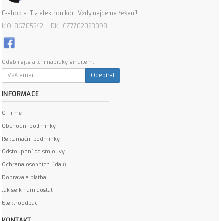
E-shop s IT a elektronikou. Vždy najdeme řešení!
IČO: 86705342 | DIČ: CZ7702023098
Odebírejte akční nabídky emailem:
Odebírat
INFORMACE
O firmě
Obchodní podmínky
Reklamační podmínky
Odstoupení od smlouvy
Ochrana osobních údajů
Doprava a platba
Jak se k nám dostat
Elektroodpad
KONTAKT