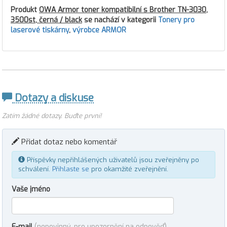
Produkt
OWA Armor toner kompatibilní s Brother TN-3030,
3500st, černá / black
se nachází v kategorii
Tonery pro
laserové tiskárny
,
výrobce ARMOR
Dotazy a diskuse
Zatím žádné dotazy. Buďte první!
Přidat dotaz nebo komentář
Příspěvky nepřihlášených uživatelů jsou zveřejněny po
schválení.
Přihlaste se
pro okamžité zveřejnění.
Vaše jméno
E-mail
(nepovinný, pro upozornění na odpověď)