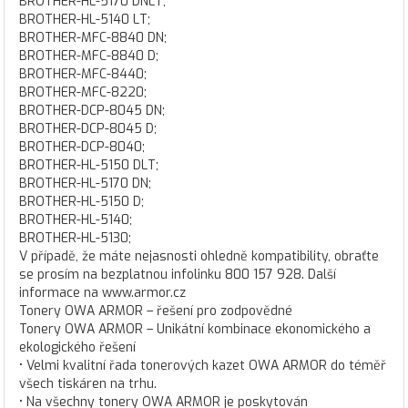
BROTHER-HL-5170 DNLT;
BROTHER-HL-5140 LT;
BROTHER-MFC-8840 DN;
BROTHER-MFC-8840 D;
BROTHER-MFC-8440;
BROTHER-MFC-8220;
BROTHER-DCP-8045 DN;
BROTHER-DCP-8045 D;
BROTHER-DCP-8040;
BROTHER-HL-5150 DLT;
BROTHER-HL-5170 DN;
BROTHER-HL-5150 D;
BROTHER-HL-5140;
BROTHER-HL-5130;
V případě, že máte nejasnosti ohledně kompatibility, obraťte
se prosím na bezplatnou infolinku 800 157 928. Další
informace na www.armor.cz
Tonery OWA ARMOR – řešení pro zodpovědné
Tonery OWA ARMOR – Unikátní kombinace ekonomického a
ekologického řešení
• Velmi kvalitní řada tonerových kazet OWA ARMOR do téměř
všech tiskáren na trhu.
• Na všechny tonery OWA ARMOR je poskytován