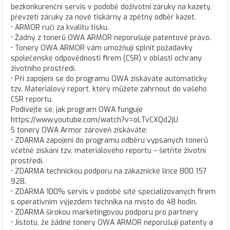
bezkonkurenční servis v podobě doživotní záruky na kazety,
převzetí záruky za nové tiskárny a zpětný odběr kazet.
• ARMOR ručí za kvalitu tisku.
• Žádný z tonerů OWA ARMOR neporušuje patentové právo.
• Tonery OWA ARMOR vám umožňují splnit požadavky
společenské odpovědnosti firem (CSR) v oblasti ochrany
životního prostředí.
• Při zapojení se do programu OWA získáváte automaticky
tzv. Materiálový report, který můžete zahrnout do vašeho
CSR reportu.
Podívejte se, jak program OWA funguje
https://www.youtube.com/watch?v=oLTvCXQd2jU
S tonery OWA Armor zároveň získáváte:
• ZDARMA zapojení do programu odběru vypsaných tonerů
včetně získání tzv. materiálového reportu – šetříte životní
prostředí.
• ZDARMA technickou podporu na zákaznické lince 800 157
928.
• ZDARMA 100% servis v podobě sítě specializovaných firem
s operativním výjezdem technika na místo do 48 hodin.
• ZDARMA širokou marketingovou podporu pro partnery
• Jistotu, že žádné tonery OWA ARMOR neporušují patenty a