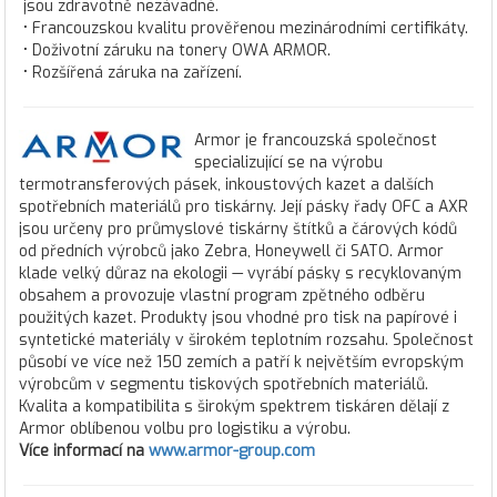
jsou zdravotně nezávadné.
• Francouzskou kvalitu prověřenou mezinárodními certifikáty.
• Doživotní záruku na tonery OWA ARMOR.
• Rozšířená záruka na zařízení.
Armor je francouzská společnost
specializující se na výrobu
termotransferových pásek, inkoustových kazet a dalších
spotřebních materiálů pro tiskárny. Její pásky řady OFC a AXR
jsou určeny pro průmyslové tiskárny štítků a čárových kódů
od předních výrobců jako Zebra, Honeywell či SATO. Armor
klade velký důraz na ekologii — vyrábí pásky s recyklovaným
obsahem a provozuje vlastní program zpětného odběru
použitých kazet. Produkty jsou vhodné pro tisk na papírové i
syntetické materiály v širokém teplotním rozsahu. Společnost
působí ve více než 150 zemích a patří k největším evropským
výrobcům v segmentu tiskových spotřebních materiálů.
Kvalita a kompatibilita s širokým spektrem tiskáren dělají z
Armor oblíbenou volbu pro logistiku a výrobu.
Více informací na
www.armor-group.com