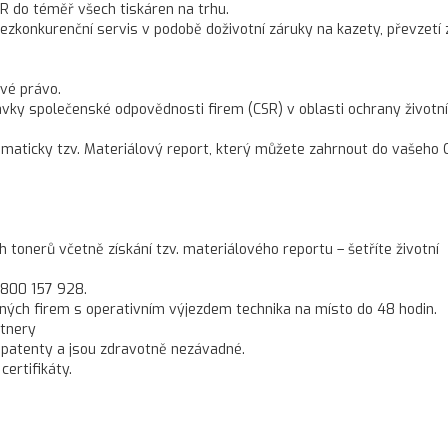
R do téměř všech tiskáren na trhu.
konkurenční servis v podobě doživotní záruky na kazety, převzetí 
vé právo.
ky společenské odpovědnosti firem (CSR) v oblasti ochrany životn
omaticky tzv. Materiálový report, který můžete zahrnout do vašeho 
onerů včetně získání tzv. materiálového reportu – šetříte životní
 800 157 928.
ných firem s operativním výjezdem technika na místo do 48 hodin.
rtnery
 patenty a jsou zdravotně nezávadné.
ertifikáty.