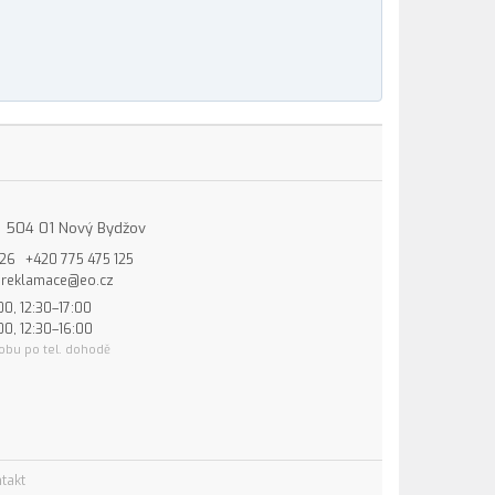
15, 504 01 Nový Bydžov
826
+420 775 475 125
reklamace@eo.cz
00, 12:30–17:00
00, 12:30–16:00
obu po tel. dohodě
takt