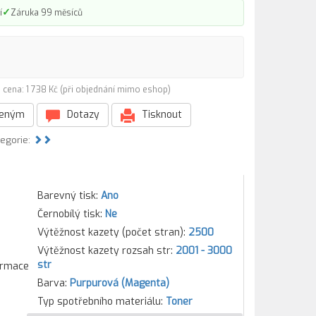
✓
í
Záruka 99 měsíců
 cena: 1 738 Kč (při objednání mimo eshop)
beným
Dotazy
Tisknout
tegorie:
Barevný tisk:
Ano
Černobílý tisk:
Ne
Výtěžnost kazety (počet stran):
2500
Výtěžnost kazety rozsah str:
2001 - 3000
str
formace
Barva:
Purpurová (Magenta)
Typ spotřebního materiálu:
Toner