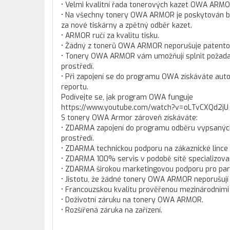
• Velmi kvalitní řada tonerových kazet OWA ARMO
• Na všechny tonery OWA ARMOR je poskytován bez
za nové tiskárny a zpětný odběr kazet.
• ARMOR ručí za kvalitu tisku.
• Žádný z tonerů OWA ARMOR neporušuje patento
• Tonery OWA ARMOR vám umožňují splnit požadav
prostředí.
• Při zapojení se do programu OWA získáváte aut
reportu.
Podívejte se, jak program OWA funguje
https://www.youtube.com/watch?v=oLTvCXQd2jU
S tonery OWA Armor zároveň získáváte:
• ZDARMA zapojení do programu odběru vypsaných t
prostředí.
• ZDARMA technickou podporu na zákaznické lince
• ZDARMA 100% servis v podobě sítě specializova
• ZDARMA širokou marketingovou podporu pro pa
• Jistotu, že žádné tonery OWA ARMOR neporušují
• Francouzskou kvalitu prověřenou mezinárodními c
• Doživotní záruku na tonery OWA ARMOR.
• Rozšířená záruka na zařízení.