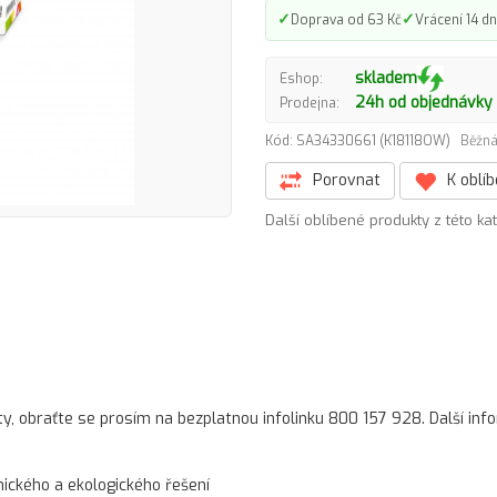
✓
✓
Doprava od 63 Kč
Vrácení 14 dn
skladem
Eshop:
24h od objednávky
Prodejna:
Kód: SA34330661 (K18118OW)
Běžná
Porovnat
K oblí
Další oblíbené produkty z této ka
ty, obraťte se prosím na bezplatnou infolinku 800 157 928. Další in
ckého a ekologického řešení