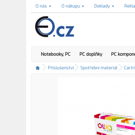
O nás
O nákupu
Doklady
Rekl
Notebooky, PC
PC doplňky
PC kompon
Příslušenství
Spotřební materiál
Cartr