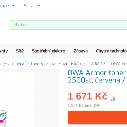
amace
Servis
enty
Sítě
Spotřební elektro
Zábava
Chytré technolo
idge a tonery
Tonery pro laserové tiskárny
ARMOR
OWA Arm
OWA Armor toner 
2500st, červená 
1 671 Kč
1 381 Kč bez DPH