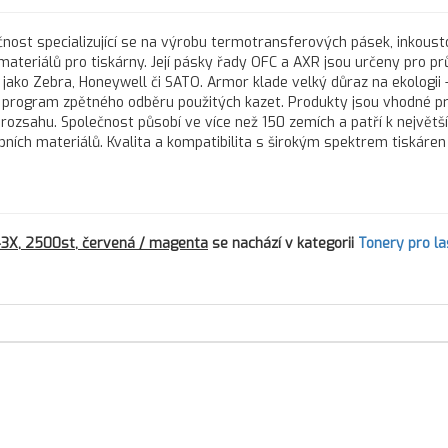
nost specializující se na výrobu termotransferových pásek, inkous
 materiálů pro tiskárny. Její pásky řady OFC a AXR jsou určeny pro 
 jako Zebra, Honeywell či SATO. Armor klade velký důraz na ekologii 
program zpětného odběru použitých kazet. Produkty jsou vhodné pr
 rozsahu. Společnost působí ve více než 150 zemích a patří k největš
h materiálů. Kvalita a kompatibilita s širokým spektrem tiskáren d
3X, 2500st, červená / magenta
se nachází v kategorii
Tonery pro l