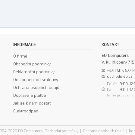
INFORMACE
KONTAKT
EO Computers
O firmě
V. Kl. Klicpery 7
Obchodní podmínky
+420 606 622 
Reklamační podmínky
obchod@eo.cz
Odstoupení od smlouvy
Po–Čt
9:00–12:
Ochrana osobních údajů
Pá
9:00–12:
Doprava a platba
Mimo provozní d
Jak se k nám dostat
Elektroodpad
004–2026 EO Computers
Obchodní podmínky
|
Ochrana osobních údajů
|
Kon