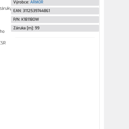
Výrobce:
ARMOR
záruky
EAN:
3112539744861
P/N:
K18118OW
Záruka [m]:
99
ího
CSR