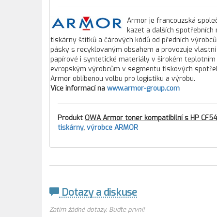
Armor je francouzská společ
kazet a dalších spotřebních
tiskárny štítků a čárových kódů od předních výrobců
pásky s recyklovaným obsahem a provozuje vlastní 
papírové i syntetické materiály v širokém teplotním
evropským výrobcům v segmentu tiskových spotřebníc
Armor oblíbenou volbu pro logistiku a výrobu.
Více informací na
www.armor-group.com
Produkt
OWA Armor toner kompatibilní s HP CF54
tiskárny
,
výrobce ARMOR
Dotazy a diskuse
Zatím žádné dotazy. Buďte první!