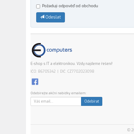
Požaduji odpověď od obchodu
Odeslat
E-shop s IT a elektronikou. Vždy najdeme řešení!
IČO: 86705342 | DIČ: CZ7702023098
Odebírejte akční nabídky emailem:
Odebírat
© 2