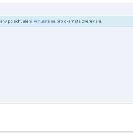
něny po schválení.
Přihlaste se
pro okamžité zveřejnění.