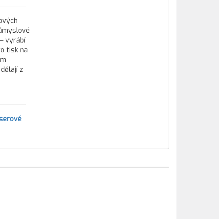
tových
průmyslové
— vyrábí
o tisk na
ím
ělají z
aserové