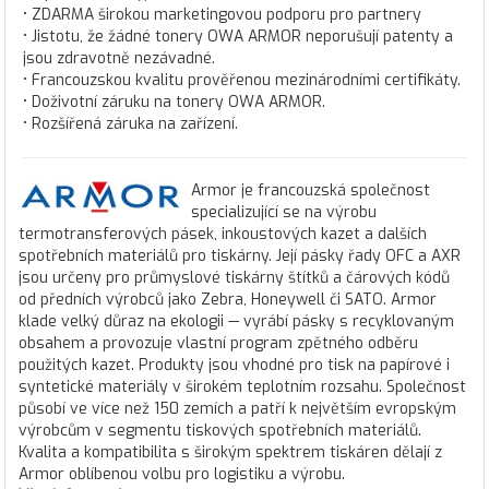
• ZDARMA širokou marketingovou podporu pro partnery
• Jistotu, že žádné tonery OWA ARMOR neporušují patenty a
jsou zdravotně nezávadné.
• Francouzskou kvalitu prověřenou mezinárodními certifikáty.
• Doživotní záruku na tonery OWA ARMOR.
• Rozšířená záruka na zařízení.
Armor je francouzská společnost
specializující se na výrobu
termotransferových pásek, inkoustových kazet a dalších
spotřebních materiálů pro tiskárny. Její pásky řady OFC a AXR
jsou určeny pro průmyslové tiskárny štítků a čárových kódů
od předních výrobců jako Zebra, Honeywell či SATO. Armor
klade velký důraz na ekologii — vyrábí pásky s recyklovaným
obsahem a provozuje vlastní program zpětného odběru
použitých kazet. Produkty jsou vhodné pro tisk na papírové i
syntetické materiály v širokém teplotním rozsahu. Společnost
působí ve více než 150 zemích a patří k největším evropským
výrobcům v segmentu tiskových spotřebních materiálů.
Kvalita a kompatibilita s širokým spektrem tiskáren dělají z
Armor oblíbenou volbu pro logistiku a výrobu.