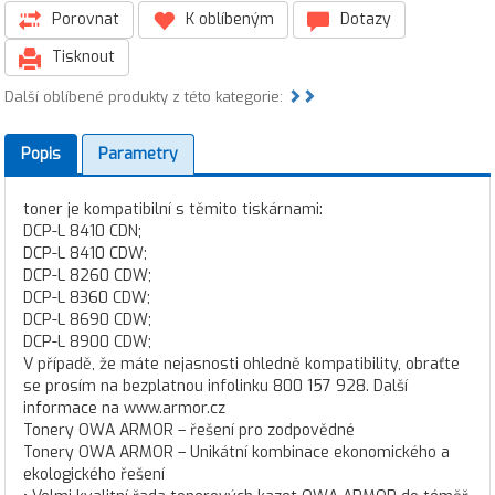
Porovnat
K oblíbeným
Dotazy
Tisknout
Další oblíbené produkty z této kategorie:
Popis
Parametry
toner je kompatibilní s těmito tiskárnami:
DCP-L 8410 CDN;
DCP-L 8410 CDW;
DCP-L 8260 CDW;
DCP-L 8360 CDW;
DCP-L 8690 CDW;
DCP-L 8900 CDW;
V případě, že máte nejasnosti ohledně kompatibility, obraťte
se prosím na bezplatnou infolinku 800 157 928. Další
informace na www.armor.cz
Tonery OWA ARMOR – řešení pro zodpovědné
Tonery OWA ARMOR – Unikátní kombinace ekonomického a
ekologického řešení