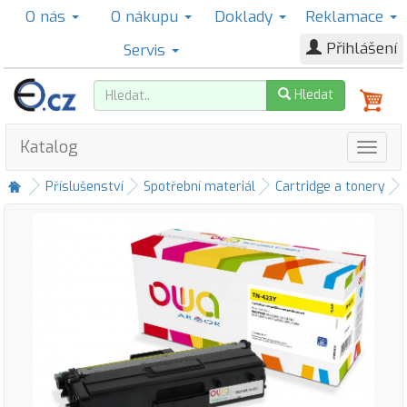
O nás
O nákupu
Doklady
Reklamace
Přihlášení
Servis
Hledat
Katalog
Příslušenství
Spotřební materiál
Cartridge a tonery