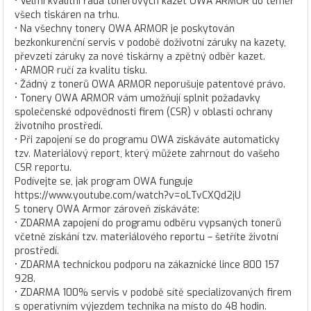
• Velmi kvalitní řada tonerových kazet OWA ARMOR do téměř
všech tiskáren na trhu.
• Na všechny tonery OWA ARMOR je poskytován
bezkonkurenční servis v podobě doživotní záruky na kazety,
převzetí záruky za nové tiskárny a zpětný odběr kazet.
• ARMOR ručí za kvalitu tisku.
• Žádný z tonerů OWA ARMOR neporušuje patentové právo.
• Tonery OWA ARMOR vám umožňují splnit požadavky
společenské odpovědnosti firem (CSR) v oblasti ochrany
životního prostředí.
• Při zapojení se do programu OWA získáváte automaticky
tzv. Materiálový report, který můžete zahrnout do vašeho
CSR reportu.
Podívejte se, jak program OWA funguje
https://www.youtube.com/watch?v=oLTvCXQd2jU
S tonery OWA Armor zároveň získáváte:
• ZDARMA zapojení do programu odběru vypsaných tonerů
včetně získání tzv. materiálového reportu – šetříte životní
prostředí.
• ZDARMA technickou podporu na zákaznické lince 800 157
928.
• ZDARMA 100% servis v podobě sítě specializovaných firem
s operativním výjezdem technika na místo do 48 hodin.