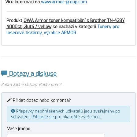
Více informací na
www.armor-group.com
Produkt
OWA Armor toner kompatibilní s Brother TN-423Y,
4000st, žlutá / yellow
se nachází v kategorii
Tonery pro
laserové tiskárny
,
výrobce ARMOR
Dotazy a diskuse
Zatím žádné dotazy. Buďte první!
Přidat dotaz nebo komentář
Příspěvky nepřihlášených uživatelů jsou zveřejněny po
schválení.
Přihlaste se
pro okamžité zveřejnění.
Vaše jméno