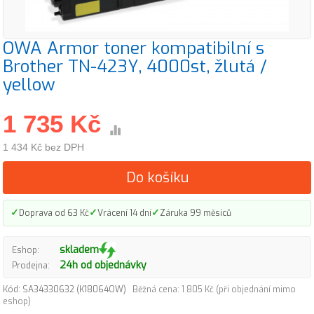
OWA Armor toner kompatibilní s
Brother TN-423Y, 4000st, žlutá /
yellow
1 735 Kč
1 434 Kč bez DPH
Do košíku
✓
✓
✓
Doprava od 63 Kč
Vrácení 14 dní
Záruka 99 měsíců
skladem
Eshop:
24h od objednávky
Prodejna:
Kód: SA34330632 (K18064OW)
Běžná cena: 1 805 Kč (při objednání mimo
eshop)