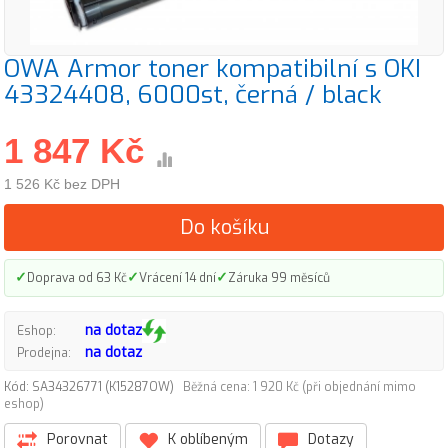
OWA Armor toner kompatibilní s OKI
43324408, 6000st, černá / black
1 847 Kč
1 526 Kč bez DPH
Do košíku
✓
✓
✓
Doprava od 63 Kč
Vrácení 14 dní
Záruka 99 měsíců
na dotaz
Eshop:
na dotaz
Prodejna:
Kód: SA34326771 (K15287OW)
Běžná cena: 1 920 Kč (při objednání mimo
eshop)
Porovnat
K oblíbeným
Dotazy