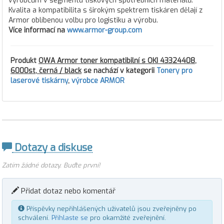
výrobcům v segmentu tiskových spotřebních materiálů.
Kvalita a kompatibilita s širokým spektrem tiskáren dělají z
Armor oblíbenou volbu pro logistiku a výrobu.
Více informací na
www.armor-group.com
Produkt
OWA Armor toner kompatibilní s OKI 43324408,
6000st, černá / black
se nachází v kategorii
Tonery pro
laserové tiskárny
,
výrobce ARMOR
Dotazy a diskuse
Zatím žádné dotazy. Buďte první!
Přidat dotaz nebo komentář
Příspěvky nepřihlášených uživatelů jsou zveřejněny po
schválení.
Přihlaste se
pro okamžité zveřejnění.