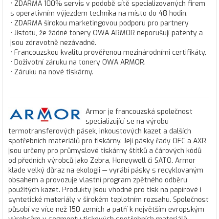
• ZDARMA 100% servis v podobě sítě specializovaných firem
s operativním výjezdem technika na místo do 48 hodin.
• ZDARMA širokou marketingovou podporu pro partnery
• Jistotu, že žádné tonery OWA ARMOR neporušují patenty a
jsou zdravotně nezávadné.
• Francouzskou kvalitu prověřenou mezinárodními certifikáty.
• Doživotní záruku na tonery OWA ARMOR.
• Záruku na nové tiskárny.
Armor je francouzská společnost
specializující se na výrobu
termotransferových pásek, inkoustových kazet a dalších
spotřebních materiálů pro tiskárny. Její pásky řady OFC a AXR
jsou určeny pro průmyslové tiskárny štítků a čárových kódů
od předních výrobců jako Zebra, Honeywell či SATO. Armor
klade velký důraz na ekologii — vyrábí pásky s recyklovaným
obsahem a provozuje vlastní program zpětného odběru
použitých kazet. Produkty jsou vhodné pro tisk na papírové i
syntetické materiály v širokém teplotním rozsahu. Společnost
působí ve více než 150 zemích a patří k největším evropským