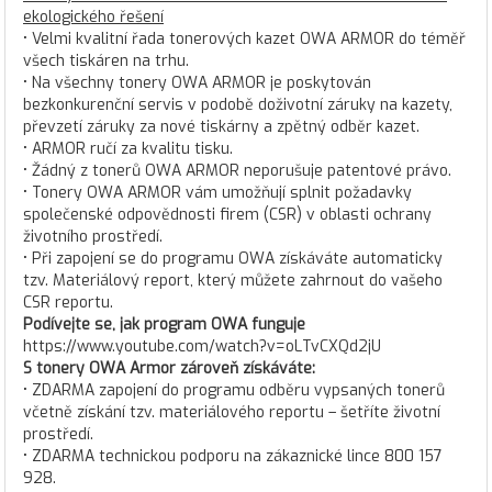
ekologického řešení
• Velmi kvalitní řada tonerových kazet OWA ARMOR do téměř
všech tiskáren na trhu.
• Na všechny tonery OWA ARMOR je poskytován
bezkonkurenční servis v podobě doživotní záruky na kazety,
převzetí záruky za nové tiskárny a zpětný odběr kazet.
• ARMOR ručí za kvalitu tisku.
• Žádný z tonerů OWA ARMOR neporušuje patentové právo.
• Tonery OWA ARMOR vám umožňují splnit požadavky
společenské odpovědnosti firem (CSR) v oblasti ochrany
životního prostředí.
• Při zapojení se do programu OWA získáváte automaticky
tzv. Materiálový report, který můžete zahrnout do vašeho
CSR reportu.
Podívejte se, jak program OWA funguje
https://www.youtube.com/watch?v=oLTvCXQd2jU
S tonery OWA Armor zároveň získáváte:
• ZDARMA zapojení do programu odběru vypsaných tonerů
včetně získání tzv. materiálového reportu – šetříte životní
prostředí.
• ZDARMA technickou podporu na zákaznické lince 800 157
928.