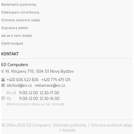
Reklamační podmínky
Odstoupení od smlouvy
Ochrana osobních údajů
Doprava a platba
Jak se k nám dostat
Elektroodpad
KONTAKT
EO Computers
V. Kl. Klicpery 715, 504 01 Nový Bydžov
+420 606 622 826
+420 775 475 125
obchod@eo.cz
reklamace@eo.cz
Po–Čt
9:00–12:00, 12:30–17:00
Pá
9:00–12:00, 12:30–16:00
Mimo provozní dobu po tel. dohodě
© 2004–2026 EO Computers
Obchodní podmínky
|
Ochrana osobních údajů
|
Kontakt