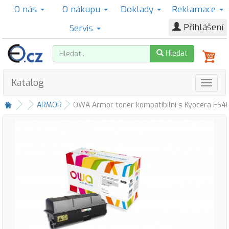
O nás
O nákupu
Doklady
Reklamace
Přihlášení
Servis
Hledat
Katalog
ARMOR
OWA Armor toner kompatibilní s Kyocera FS40