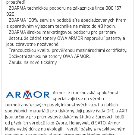
prostředí.
• ZDARMA technickou podporu na zákaznické lince 800 157
928.
• ZDARMA 100% servis v podobě sítě specializovaných firem
s operativním výjezdem technika na místo do 48 hodin.
• ZDARMA širokou marketingovou podporu pro partnery
• Jistotu, že žádné tonery OWA ARMOR neporušují patenty a
jsou zdravotně nezávadné.
• Francouzskou kvalitu prověřenou mezinárodními certifikáty.
• Doživotní záruku na tonery OWA ARMOR.
• Záruku na nové tiskárny.
Armor je francouzská společnost
specializující se na výrobu
termotransferových pásek, inkoustových kazet a dalších
spotřebních materiálů pro tiskárny. Její pásky řady OFC a AXR
jsou určeny pro průmyslové tiskárny štítků a čárových kódů
od předních výrobců jako Zebra, Honeywell či SATO. Armor
klade velký důraz na ekologii — vyrábí pásky s recyklovaným