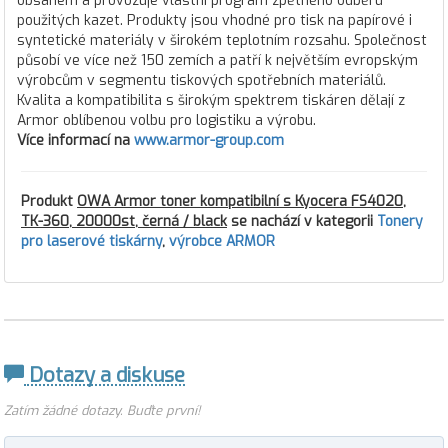
obsahem a provozuje vlastní program zpětného odběru
použitých kazet. Produkty jsou vhodné pro tisk na papírové i
syntetické materiály v širokém teplotním rozsahu. Společnost
působí ve více než 150 zemích a patří k největším evropským
výrobcům v segmentu tiskových spotřebních materiálů.
Kvalita a kompatibilita s širokým spektrem tiskáren dělají z
Armor oblíbenou volbu pro logistiku a výrobu.
Více informací na
www.armor-group.com
Produkt
OWA Armor toner kompatibilní s Kyocera FS4020,
TK-360, 20000st, černá / black
se nachází v kategorii
Tonery
pro laserové tiskárny
,
výrobce ARMOR
Dotazy a diskuse
Zatím žádné dotazy. Buďte první!