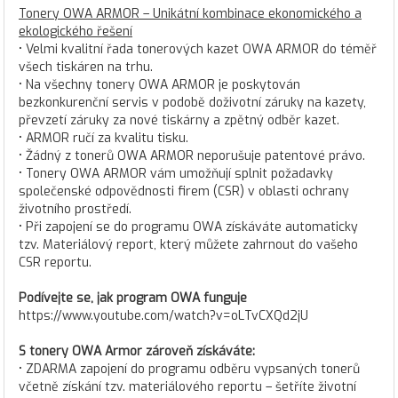
Tonery OWA ARMOR – Unikátní kombinace ekonomického a
ekologického řešení
• Velmi kvalitní řada tonerových kazet OWA ARMOR do téměř
všech tiskáren na trhu.
• Na všechny tonery OWA ARMOR je poskytován
bezkonkurenční servis v podobě doživotní záruky na kazety,
převzetí záruky za nové tiskárny a zpětný odběr kazet.
• ARMOR ručí za kvalitu tisku.
• Žádný z tonerů OWA ARMOR neporušuje patentové právo.
• Tonery OWA ARMOR vám umožňují splnit požadavky
společenské odpovědnosti firem (CSR) v oblasti ochrany
životního prostředí.
• Při zapojení se do programu OWA získáváte automaticky
tzv. Materiálový report, který můžete zahrnout do vašeho
CSR reportu.
Podívejte se, jak program OWA funguje
https://www.youtube.com/watch?v=oLTvCXQd2jU
S tonery OWA Armor zároveň získáváte:
• ZDARMA zapojení do programu odběru vypsaných tonerů
včetně získání tzv. materiálového reportu – šetříte životní