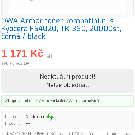
OWA Armor toner kompatibilní s
Kyocera FS4020, TK-360, 20000st,
černá / black
1 171 Kč
968 Kč bez DPH
Neaktuální produkt!
Nelze objednat.
✓
✓
✓
Doprava od 63 Kč
Vrácení 14 dní
Záruka 24 měsíců
Neaktuální
Eshop:
---
Prodejna:
Kód: SA34326660 (K15362)
Běžná cena: 1 218 Kč (při objednání mimo eshop)