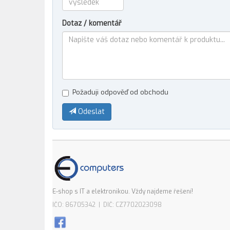
Dotaz / komentář
Požaduji odpověď od obchodu
Odeslat
E-shop s IT a elektronikou. Vždy najdeme řešení!
IČO: 86705342 | DIČ: CZ7702023098