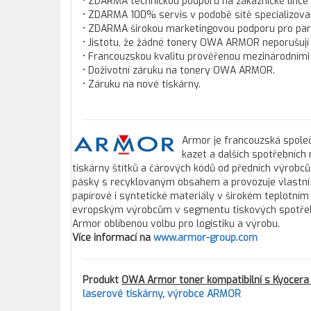
• ZDARMA technickou podporu na zákaznické lince
• ZDARMA 100% servis v podobě sítě specializova
• ZDARMA širokou marketingovou podporu pro pa
• Jistotu, že žádné tonery OWA ARMOR neporušují
• Francouzskou kvalitu prověřenou mezinárodními c
• Doživotní záruku na tonery OWA ARMOR.
• Záruku na nové tiskárny.
Armor je francouzská společ
kazet a dalších spotřebních
tiskárny štítků a čárových kódů od předních výrobců
pásky s recyklovaným obsahem a provozuje vlastní 
papírové i syntetické materiály v širokém teplotním
evropským výrobcům v segmentu tiskových spotřebníc
Armor oblíbenou volbu pro logistiku a výrobu.
Více informací na
www.armor-group.com
Produkt
OWA Armor toner kompatibilní s Kyocera 
laserové tiskárny
,
výrobce ARMOR