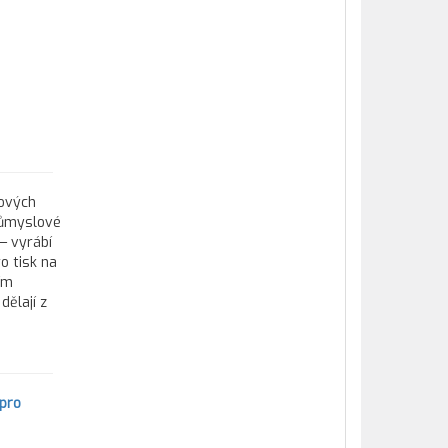
tových
průmyslové
— vyrábí
o tisk na
ím
ělají z
pro