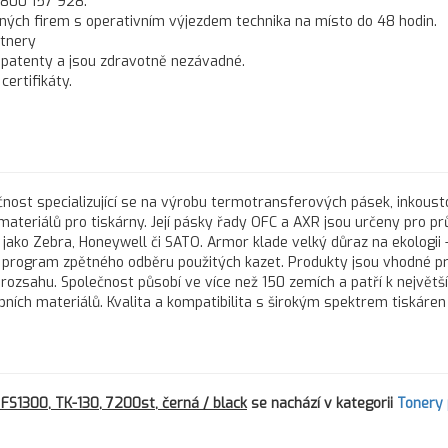
 800 157 928.
ných firem s operativním výjezdem technika na místo do 48 hodin.
rtnery
 patenty a jsou zdravotně nezávadné.
ertifikáty.
nost specializující se na výrobu termotransferových pásek, inkous
 materiálů pro tiskárny. Její pásky řady OFC a AXR jsou určeny pro 
 jako Zebra, Honeywell či SATO. Armor klade velký důraz na ekologii 
program zpětného odběru použitých kazet. Produkty jsou vhodné pr
 rozsahu. Společnost působí ve více než 150 zemích a patří k největš
h materiálů. Kvalita a kompatibilita s širokým spektrem tiskáren d
FS1300, TK-130, 7200st, černá / black
se nachází v kategorii
Tonery 