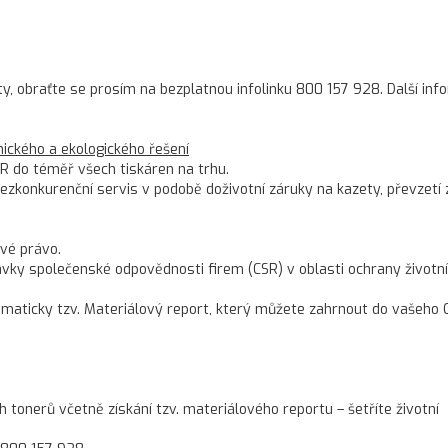
ty, obraťte se prosím na bezplatnou infolinku 800 157 928. Další in
ckého a ekologického řešení
R do téměř všech tiskáren na trhu.
konkurenční servis v podobě doživotní záruky na kazety, převzetí 
vé právo.
ky společenské odpovědnosti firem (CSR) v oblasti ochrany životn
omaticky tzv. Materiálový report, který můžete zahrnout do vašeho 
onerů včetně získání tzv. materiálového reportu – šetříte životní