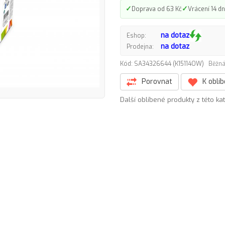
✓
✓
Doprava od 63 Kč
Vrácení 14 dn
na dotaz
Eshop:
na dotaz
Prodejna:
Kód: SA34326644 (K15114OW)
Běžná
Porovnat
K oblí
Další oblíbené produkty z této ka