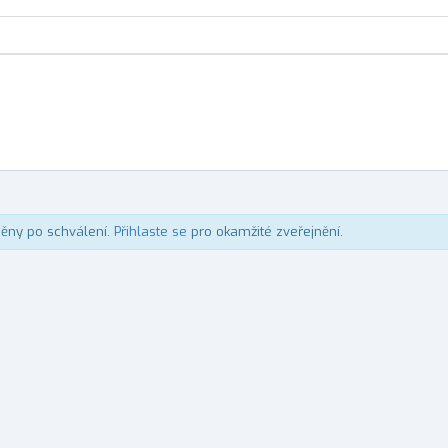
něny po schválení.
Přihlaste se
pro okamžité zveřejnění.