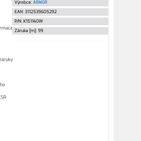
Výrobce:
ARMOR
EAN:
3112539605292
P/N:
K15114OW
formace
Záruka [m]:
99
záruky
ího
CSR