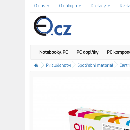
O nás
O nákupu
Doklady
Rekl
Notebooky, PC
PC doplňky
PC kompon
Příslušenství
Spotřební materiál
Cartr