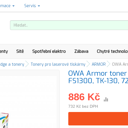
amace
Servis
enty
Sítě
Spotřební elektro
Zábava
Chytré technolo
idge a tonery
Tonery pro laserové tiskárny
ARMOR
OWA Armo
OWA Armor toner 
FS1300, TK-130, 72
886 Kč
732 Kč bez DPH