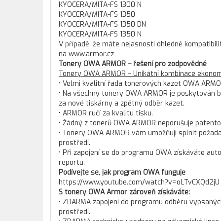
KYOCERA/MITA-FS 1300 N
KYOCERA/MITA-FS 1350
KYOCERA/MITA-FS 1350 DN
KYOCERA/MITA-FS 1350 N
V případě, že máte nejasnosti ohledně kompatibili
na www.armor.cz
Tonery OWA ARMOR – řešení pro zodpovědné
Tonery OWA ARMOR – Unikátní kombinace ekonomi
• Velmi kvalitní řada tonerových kazet OWA ARMO
• Na všechny tonery OWA ARMOR je poskytován bez
za nové tiskárny a zpětný odběr kazet.
• ARMOR ručí za kvalitu tisku.
• Žádný z tonerů OWA ARMOR neporušuje patento
• Tonery OWA ARMOR vám umožňují splnit požadav
prostředí.
• Při zapojení se do programu OWA získáváte aut
reportu.
Podívejte se, jak program OWA funguje
https://www.youtube.com/watch?v=oLTvCXQd2jU
S tonery OWA Armor zároveň získáváte:
• ZDARMA zapojení do programu odběru vypsaných t
prostředí.