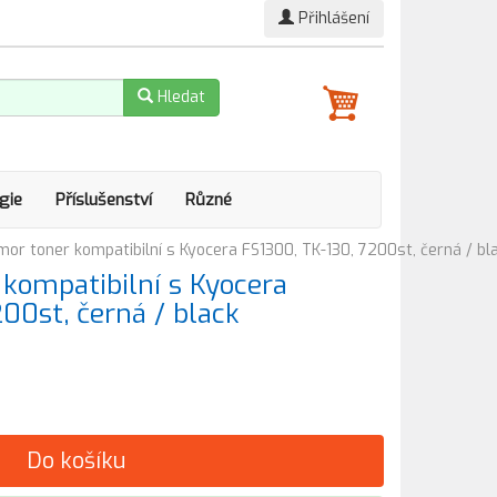
Přihlášení
Hledat
gie
Příslušenství
Různé
r toner kompatibilní s Kyocera FS1300, TK-130, 7200st, černá / bl
kompatibilní s Kyocera
00st, černá / black
Do košíku