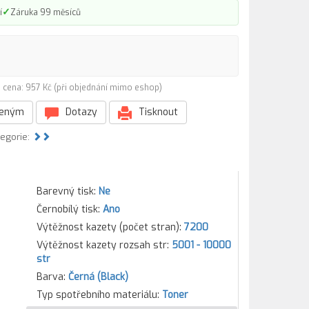
✓
í
Záruka 99 měsíců
 cena: 957 Kč (při objednání mimo eshop)
beným
Dotazy
Tisknout
tegorie:
Barevný tisk:
Ne
Černobílý tisk:
Ano
Výtěžnost kazety (počet stran):
7200
Výtěžnost kazety rozsah str:
5001 - 10000
str
Barva:
Černá (Black)
Typ spotřebního materiálu:
Toner