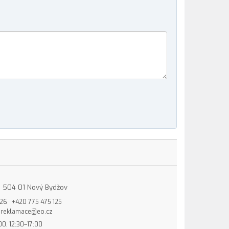
15, 504 01 Nový Bydžov
826
+420 775 475 125
reklamace@eo.cz
00, 12:30–17:00