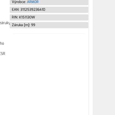
Výrobce:
ARMOR
EAN:
3112539236410
P/N:
K15113OW
záruky
Záruka [m]:
99
ího
CSR