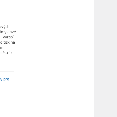
tových
průmyslové
— vyrábí
o tisk na
ím
ělají z
y pro