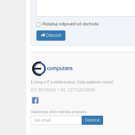
Požaduji odpověď od obchodu
Odeslat
E-shop s IT a elektronikou. Vždy najdeme řešení!
IČO: 86705342 | DIČ: CZ7702023098
Odebírejte akční nabídky emailem:
Odebírat