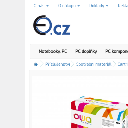
O nás
O nákupu
Doklady
Rekl
Notebooky, PC
PC doplňky
PC kompon
Příslušenství
Spotřební materiál
Cartr