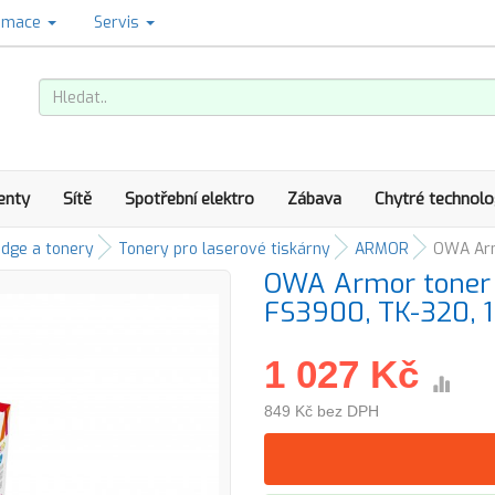
amace
Servis
enty
Sítě
Spotřební elektro
Zábava
Chytré technolo
idge a tonery
Tonery pro laserové tiskárny
ARMOR
OWA Armo
OWA Armor toner 
FS3900, TK-320, 1
1 027 Kč
849 Kč bez DPH