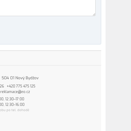
15, 504 01 Nový Bydžov
826
+420 775 475 125
reklamace@eo.cz
00, 12:30–17:00
00, 12:30–16:00
obu po tel. dohodě