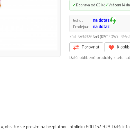
✓
✓
Doprava od 63 Kč
Vrácení 14 dn
na dotaz
Eshop:
na dotaz
Prodejna:
Kód: SA34326643 (K15113OW)
Běžná
Porovnat
K oblí
Další oblíbené produkty z této ka
ty, obraťte se prosím na bezplatnou infolinku 800 157 928. Další in