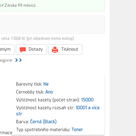
✓
í
Záruka 99 měsíců
 cena: 1 068 Kč (při objednání mimo eshop)
beným
Dotazy
Tisknout
tegorie:
Barevný tisk:
Ne
Černobílý tisk:
Ano
Výtěžnost kazety (počet stran):
15000
Výtěžnost kazety rozsah str:
10001 a více
str
Barva:
Černá (Black)
Typ spotřebního materiálu:
Toner
formace