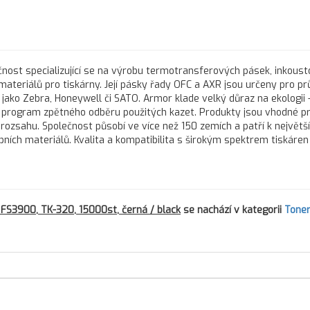
nost specializující se na výrobu termotransferových pásek, inkous
 materiálů pro tiskárny. Její pásky řady OFC a AXR jsou určeny pro 
 jako Zebra, Honeywell či SATO. Armor klade velký důraz na ekologii 
program zpětného odběru použitých kazet. Produkty jsou vhodné pr
 rozsahu. Společnost působí ve více než 150 zemích a patří k největš
h materiálů. Kvalita a kompatibilita s širokým spektrem tiskáren d
FS3900, TK-320, 15000st, černá / black
se nachází v kategorii
Toner