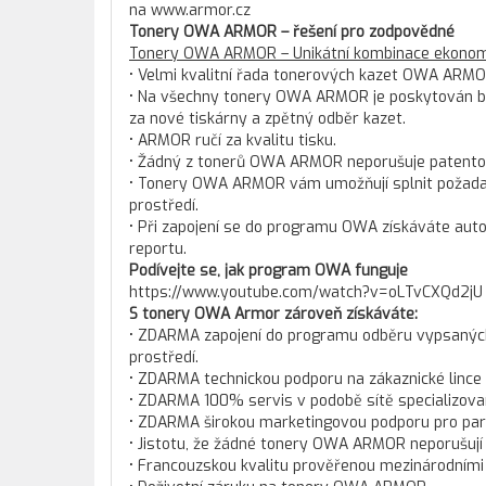
na www.armor.cz
Tonery OWA ARMOR – řešení pro zodpovědné
Tonery OWA ARMOR – Unikátní kombinace ekonomi
• Velmi kvalitní řada tonerových kazet OWA ARMO
• Na všechny tonery OWA ARMOR je poskytován bez
za nové tiskárny a zpětný odběr kazet.
• ARMOR ručí za kvalitu tisku.
• Žádný z tonerů OWA ARMOR neporušuje patento
• Tonery OWA ARMOR vám umožňují splnit požadav
prostředí.
• Při zapojení se do programu OWA získáváte aut
reportu.
Podívejte se, jak program OWA funguje
https://www.youtube.com/watch?v=oLTvCXQd2jU
S tonery OWA Armor zároveň získáváte:
• ZDARMA zapojení do programu odběru vypsaných t
prostředí.
• ZDARMA technickou podporu na zákaznické lince
• ZDARMA 100% servis v podobě sítě specializova
• ZDARMA širokou marketingovou podporu pro pa
• Jistotu, že žádné tonery OWA ARMOR neporušují
• Francouzskou kvalitu prověřenou mezinárodními c