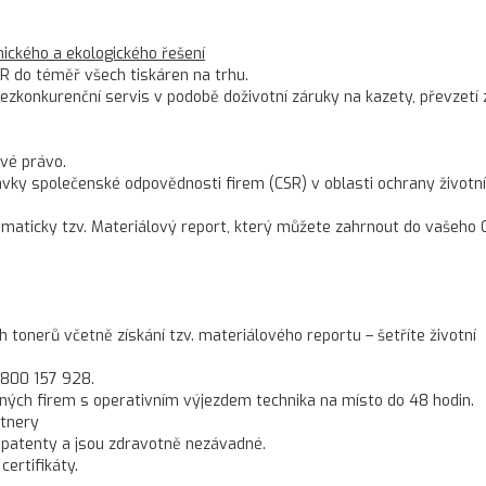
ckého a ekologického řešení
R do téměř všech tiskáren na trhu.
konkurenční servis v podobě doživotní záruky na kazety, převzetí 
vé právo.
ky společenské odpovědnosti firem (CSR) v oblasti ochrany životn
omaticky tzv. Materiálový report, který můžete zahrnout do vašeho 
onerů včetně získání tzv. materiálového reportu – šetříte životní
 800 157 928.
ných firem s operativním výjezdem technika na místo do 48 hodin.
rtnery
 patenty a jsou zdravotně nezávadné.
ertifikáty.