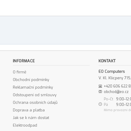
INFORMACE
KONTAKT
EO Computers
O firmě
V. Kl. Klicpery 7
Obchodní podmínky
+420 606 622 
Reklamační podmínky
obchod@eo.cz
Odstoupení od smlouvy
Po–Čt
9:00–12:
Ochrana osobních údajů
Pá
9:00–12:
Doprava a platba
Mimo provozní d
Jak se k nám dostat
Elektroodpad