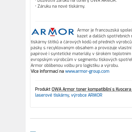
• Doživotní záruku na tonery OWA ARMOR.
• Záruku na nové tiskárny.
Armor je francouzská společ
kazet a dalších spotřebních
tiskárny štítků a čárových kódů od předních výrobců
pásky s recyklovaným obsahem a provozuje vlastní 
papírové i syntetické materiály v širokém teplotním
evropským výrobcům v segmentu tiskových spotřebníc
Armor oblíbenou volbu pro logistiku a výrobu.
Více informací na
www.armor-group.com
Produkt
OWA Armor toner kompatibilní s Kyocera 
laserové tiskárny
,
výrobce ARMOR