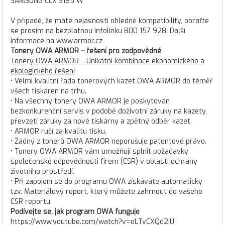
SAMSUNG CLX 3185 W
V případě, že máte nejasnosti ohledně kompatibility, obraťte
se prosím na bezplatnou infolinku 800 157 928. Další
informace na www.armor.cz
Tonery OWA ARMOR – řešení pro zodpovědné
Tonery OWA ARMOR – Unikátní kombinace ekonomického a
ekologického řešení
• Velmi kvalitní řada tonerových kazet OWA ARMOR do téměř
všech tiskáren na trhu.
• Na všechny tonery OWA ARMOR je poskytován
bezkonkurenční servis v podobě doživotní záruky na kazety,
převzetí záruky za nové tiskárny a zpětný odběr kazet.
• ARMOR ručí za kvalitu tisku.
• Žádný z tonerů OWA ARMOR neporušuje patentové právo.
• Tonery OWA ARMOR vám umožňují splnit požadavky
společenské odpovědnosti firem (CSR) v oblasti ochrany
životního prostředí.
• Při zapojení se do programu OWA získáváte automaticky
tzv. Materiálový report, který můžete zahrnout do vašeho
CSR reportu.
Podívejte se, jak program OWA funguje
https://www.youtube.com/watch?v=oLTvCXQd2jU