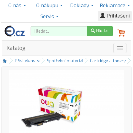
O nás
O nákupu
Doklady
Reklamace
Přihlášení
Servis
Hledat
Katalog
Příslušenství
Spotřební materiál
Cartridge a tonery