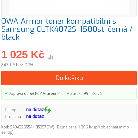
OWA Armor toner kompatibilní s
Samsung CLTK4072S, 1500st, černá /
black
1 025 Kč
847 Kč bez DPH
Do košíku
✓
✓
✓
Doprava od 63 Kč
Vrácení 14 dní
Záruka 99 měsíců
na dotaz
Eshop:
na dotaz
Prodejna:
Kód: SA34326554 (K15357OW)
Běžná cena: 1 066 Kč (při objednání mimo
eshop)