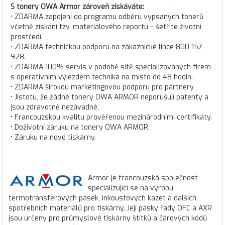
S tonery OWA Armor zároveň získáváte:
• ZDARMA zapojení do programu odběru vypsaných tonerů
včetně získání tzv. materiálového reportu – šetříte životní
prostředí.
• ZDARMA technickou podporu na zákaznické lince 800 157
928.
• ZDARMA 100% servis v podobě sítě specializovaných firem
s operativním výjezdem technika na místo do 48 hodin.
• ZDARMA širokou marketingovou podporu pro partnery
• Jistotu, že žádné tonery OWA ARMOR neporušují patenty a
jsou zdravotně nezávadné.
• Francouzskou kvalitu prověřenou mezinárodními certifikáty.
• Doživotní záruku na tonery OWA ARMOR.
• Záruku na nové tiskárny.
Armor je francouzská společnost
specializující se na výrobu
termotransferových pásek, inkoustových kazet a dalších
spotřebních materiálů pro tiskárny. Její pásky řady OFC a AXR
jsou určeny pro průmyslové tiskárny štítků a čárových kódů