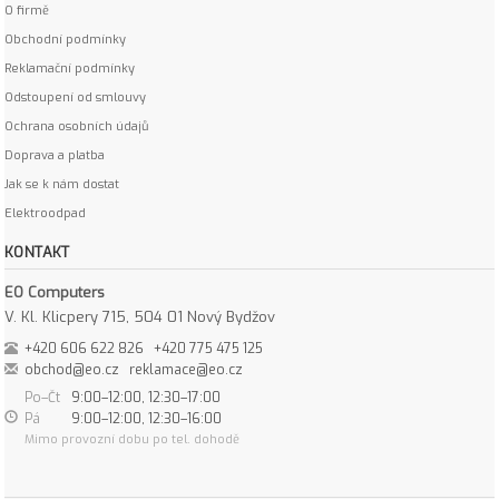
O firmě
Obchodní podmínky
Reklamační podmínky
Odstoupení od smlouvy
Ochrana osobních údajů
Doprava a platba
Jak se k nám dostat
Elektroodpad
KONTAKT
EO Computers
V. Kl. Klicpery 715, 504 01 Nový Bydžov
+420 606 622 826
+420 775 475 125
obchod@eo.cz
reklamace@eo.cz
Po–Čt
9:00–12:00, 12:30–17:00
Pá
9:00–12:00, 12:30–16:00
Mimo provozní dobu po tel. dohodě