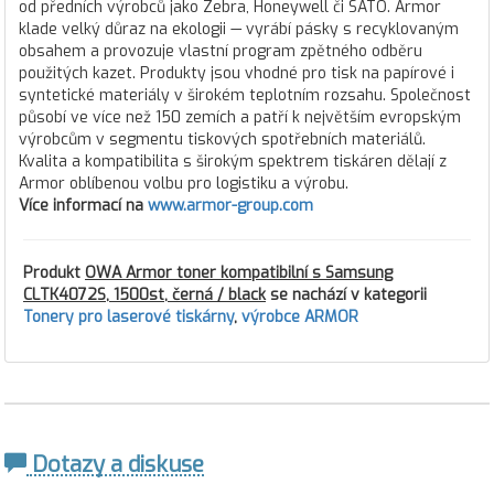
od předních výrobců jako Zebra, Honeywell či SATO. Armor
klade velký důraz na ekologii — vyrábí pásky s recyklovaným
obsahem a provozuje vlastní program zpětného odběru
použitých kazet. Produkty jsou vhodné pro tisk na papírové i
syntetické materiály v širokém teplotním rozsahu. Společnost
působí ve více než 150 zemích a patří k největším evropským
výrobcům v segmentu tiskových spotřebních materiálů.
Kvalita a kompatibilita s širokým spektrem tiskáren dělají z
Armor oblíbenou volbu pro logistiku a výrobu.
Více informací na
www.armor-group.com
Produkt
OWA Armor toner kompatibilní s Samsung
CLTK4072S, 1500st, černá / black
se nachází v kategorii
Tonery pro laserové tiskárny
,
výrobce ARMOR
Dotazy a diskuse