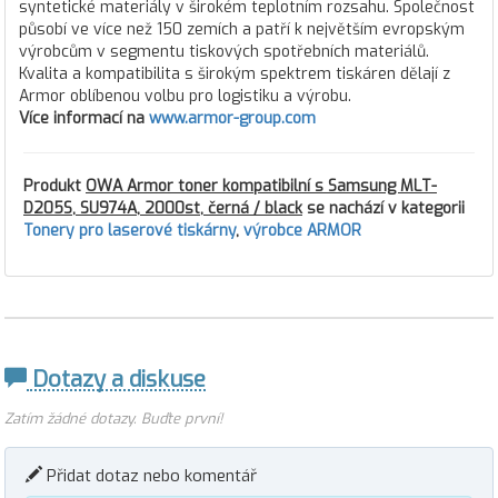
syntetické materiály v širokém teplotním rozsahu. Společnost
působí ve více než 150 zemích a patří k největším evropským
výrobcům v segmentu tiskových spotřebních materiálů.
Kvalita a kompatibilita s širokým spektrem tiskáren dělají z
Armor oblíbenou volbu pro logistiku a výrobu.
Více informací na
www.armor-group.com
Produkt
OWA Armor toner kompatibilní s Samsung MLT-
D205S, SU974A, 2000st, černá / black
se nachází v kategorii
Tonery pro laserové tiskárny
,
výrobce ARMOR
Dotazy a diskuse
Zatím žádné dotazy. Buďte první!
Přidat dotaz nebo komentář