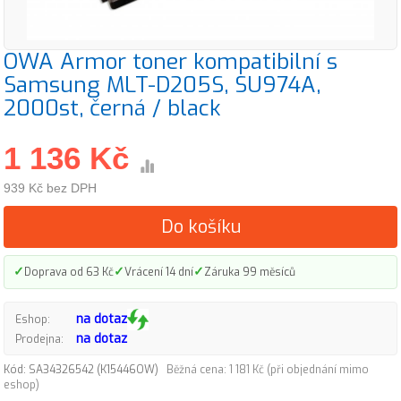
OWA Armor toner kompatibilní s
Samsung MLT-D205S, SU974A,
2000st, černá / black
1 136 Kč
939 Kč bez DPH
Do košíku
✓
✓
✓
Doprava od 63 Kč
Vrácení 14 dní
Záruka 99 měsíců
na dotaz
Eshop:
na dotaz
Prodejna:
Kód: SA34326542 (K15446OW)
Běžná cena: 1 181 Kč (při objednání mimo
eshop)