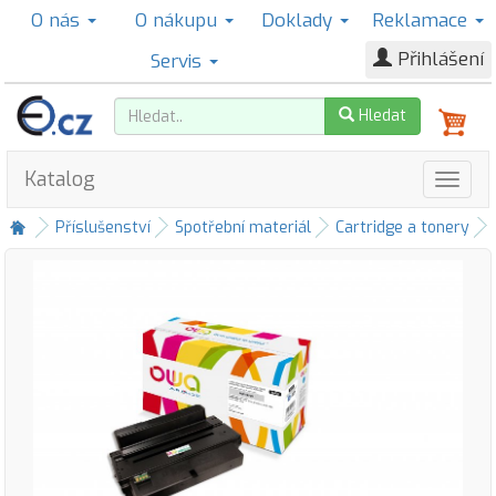
O nás
O nákupu
Doklady
Reklamace
Přihlášení
Servis
Hledat
Katalog
Příslušenství
Spotřební materiál
Cartridge a tonery