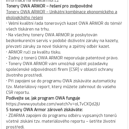
informace na www.armor.cz
Tonery OWA ARMOR – řešení pro zodpovědné
Tonery OWA ARMOR – Unikátní kombinace ekonomického a
ekologického řešení
• Velmi kvalitní řada tonerových kazet OWA ARMOR do téměř
všech tiskáren na trhu.
• Na všechny tonery OWA ARMOR je poskytován
bezkonkurenční servis v podobě doživotní záruky na kazety,
převzetí záruky za nové tiskárny a zpětný odběr kazet.
• ARMOR ručí za kvalitu tisku.
• Žádný z tonerů OWA ARMOR neporušuje patentové právo.
• Tonery OWA ARMOR vám umožňují splnit požadavky
společenské odpovědnosti firem (CSR) v oblasti ochrany
životního prostředí.
• Při zapojení se do programu OWA získáváte automaticky
tzv. Materiálový report, který můžete zahrnout do vašeho
CSR reportu.
Podívejte se, jak program OWA funguje
https://www.youtube.com/watch?v=oLTvCXQd2jU
S tonery OWA Armor zároveň získáváte:
• ZDARMA zapojení do programu odběru vypsaných tonerů
včetně získání tzv. materiálového reportu – šetříte životní
prostředí.