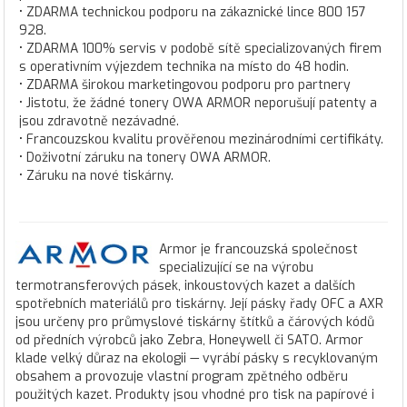
• ZDARMA technickou podporu na zákaznické lince 800 157
928.
• ZDARMA 100% servis v podobě sítě specializovaných firem
s operativním výjezdem technika na místo do 48 hodin.
• ZDARMA širokou marketingovou podporu pro partnery
• Jistotu, že žádné tonery OWA ARMOR neporušují patenty a
jsou zdravotně nezávadné.
• Francouzskou kvalitu prověřenou mezinárodními certifikáty.
• Doživotní záruku na tonery OWA ARMOR.
• Záruku na nové tiskárny.
Armor je francouzská společnost
specializující se na výrobu
termotransferových pásek, inkoustových kazet a dalších
spotřebních materiálů pro tiskárny. Její pásky řady OFC a AXR
jsou určeny pro průmyslové tiskárny štítků a čárových kódů
od předních výrobců jako Zebra, Honeywell či SATO. Armor
klade velký důraz na ekologii — vyrábí pásky s recyklovaným
obsahem a provozuje vlastní program zpětného odběru
použitých kazet. Produkty jsou vhodné pro tisk na papírové i