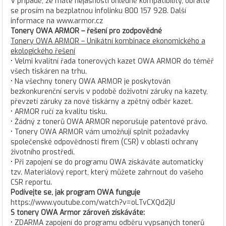
V případě, že máte nejasnosti ohledně kompatibility, obraťte
se prosím na bezplatnou infolinku 800 157 928. Další
informace na www.armor.cz
Tonery OWA ARMOR – řešení pro zodpovědné
Tonery OWA ARMOR – Unikátní kombinace ekonomického a
ekologického řešení
• Velmi kvalitní řada tonerových kazet OWA ARMOR do téměř
všech tiskáren na trhu.
• Na všechny tonery OWA ARMOR je poskytován
bezkonkurenční servis v podobě doživotní záruky na kazety,
převzetí záruky za nové tiskárny a zpětný odběr kazet.
• ARMOR ručí za kvalitu tisku.
• Žádný z tonerů OWA ARMOR neporušuje patentové právo.
• Tonery OWA ARMOR vám umožňují splnit požadavky
společenské odpovědnosti firem (CSR) v oblasti ochrany
životního prostředí.
• Při zapojení se do programu OWA získáváte automaticky
tzv. Materiálový report, který můžete zahrnout do vašeho
CSR reportu.
Podívejte se, jak program OWA funguje
https://www.youtube.com/watch?v=oLTvCXQd2jU
S tonery OWA Armor zároveň získáváte:
• ZDARMA zapojení do programu odběru vypsaných tonerů