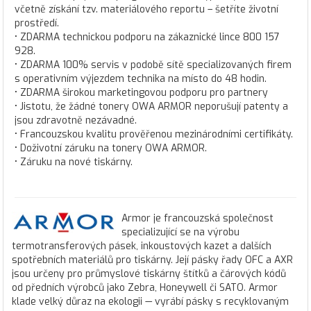
včetně získání tzv. materiálového reportu – šetříte životní
prostředí.
• ZDARMA technickou podporu na zákaznické lince 800 157
928.
• ZDARMA 100% servis v podobě sítě specializovaných firem
s operativním výjezdem technika na místo do 48 hodin.
• ZDARMA širokou marketingovou podporu pro partnery
• Jistotu, že žádné tonery OWA ARMOR neporušují patenty a
jsou zdravotně nezávadné.
• Francouzskou kvalitu prověřenou mezinárodními certifikáty.
• Doživotní záruku na tonery OWA ARMOR.
• Záruku na nové tiskárny.
Armor je francouzská společnost
specializující se na výrobu
termotransferových pásek, inkoustových kazet a dalších
spotřebních materiálů pro tiskárny. Její pásky řady OFC a AXR
jsou určeny pro průmyslové tiskárny štítků a čárových kódů
od předních výrobců jako Zebra, Honeywell či SATO. Armor
klade velký důraz na ekologii — vyrábí pásky s recyklovaným