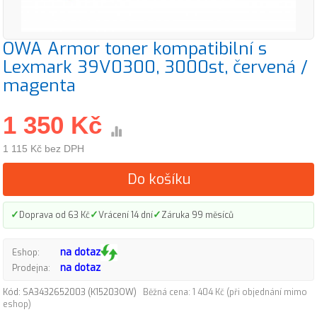
OWA Armor toner kompatibilní s
Lexmark 39V0300, 3000st, červená /
magenta
1 350 Kč
1 115 Kč bez DPH
Do košíku
✓
✓
✓
Doprava od 63 Kč
Vrácení 14 dní
Záruka 99 měsíců
na dotaz
Eshop:
na dotaz
Prodejna:
Kód: SA3432652003 (K15203OW)
Běžná cena: 1 404 Kč (při objednání mimo
eshop)