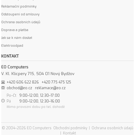
Reklamační podmínky
Odstoupení od smlouvy
Ochrana osobních údajů
Doprava a platba
Jak se k nám dostat
Elektroodpad
KONTAKT
EO Computers
V. Kl. Klicpery 715, 504 01 Nový Bydžov
+420 606 622 826
+420 775 475 125
obchod@eo.cz
reklamace@eo.cz
Po–Čt
9:00–12:00, 12:30–17:00
Pá
9:00–12:00, 12:30–16:00
Mimo provozní dobu po tel. dohodě
© 2004–2026 EO Computers
Obchodní podmínky
|
Ochrana osobních údajů
|
Kontakt