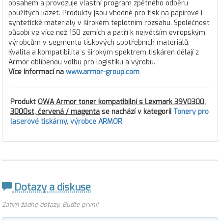
obsahem a provozuje vlastní program zpětného odběru
použitých kazet. Produkty jsou vhodné pro tisk na papírové i
syntetické materiály v širokém teplotním rozsahu. Společnost
působí ve více než 150 zemích a patří k největším evropským
výrobcům v segmentu tiskových spotřebních materiálů.
Kvalita a kompatibilita s širokým spektrem tiskáren dělají z
Armor oblíbenou volbu pro logistiku a výrobu.
Více informací na
www.armor-group.com
Produkt
OWA Armor toner kompatibilní s Lexmark 39V0300,
3000st, červená / magenta
se nachází v kategorii
Tonery pro
laserové tiskárny
,
výrobce ARMOR
Dotazy a diskuse
Zatím žádné dotazy. Buďte první!