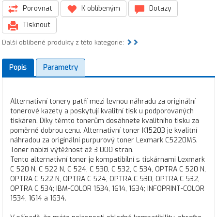
Porovnat
K oblíbeným
Dotazy
Tisknout
Další oblíbené produkty z této kategorie:
Popis
Parametry
Alternativní tonery patří mezi levnou náhradu za originální
tonerové kazety a poskytují kvalitní tisk u podporovaných
tiskáren. Díky těmto tonerům dosáhnete kvalitního tisku za
poměrně dobrou cenu. Alternativní toner K15203 je kvalitní
náhradou za originální purpurový toner Lexmark C5220MS.
Toner nabízí výtěžnost až 3 000 stran.
Tento alternativní toner je kompatibilní s tiskárnami Lexmark
C 520 N, C 522 N, C 524, C 530, C 532, C 534, OPTRA C 520 N,
OPTRA C 522 N, OPTRA C 524, OPTRA C 530, OPTRA C 532,
OPTRA C 534; IBM-COLOR 1534, 1614, 1634; INFOPRINT-COLOR
1534, 1614 a 1634.