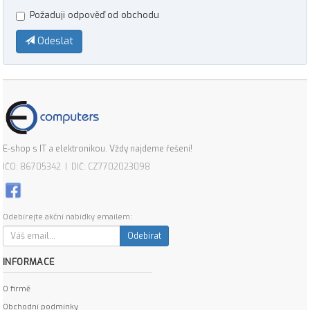
Požaduji odpověď od obchodu
Odeslat
E-shop s IT a elektronikou. Vždy najdeme řešení!
IČO: 86705342 | DIČ: CZ7702023098
Odebírejte akční nabídky emailem:
Odebírat
INFORMACE
O firmě
Obchodní podmínky