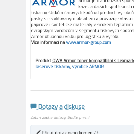
Armor je francouzská společ
kazet a dalších spotřebních
tiskárny štítků a čárových kódů od předních výrobců
pásky s recyklovaným obsahem a provozuje vlastní 
papírové i syntetické materiály v širokém teplotním
evropským výrobcům v segmentu tiskových spotřebníc
Armor oblíbenou volbu pro logistiku a výrobu.
Více informací na
www.armor-group.com
Produkt
OWA Armor toner kompatibilní s Lexmar
laserové tiskárny
,
výrobce ARMOR
Dotazy a diskuse
Zatím žádné dotazy. Buďte první!
Přidat dotaz nebo komentář