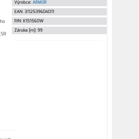
Výrobce:
ARMOR
EAN:
3112539604011
P/N:
K15156OW
ího
Záruka [m]:
99
CSR