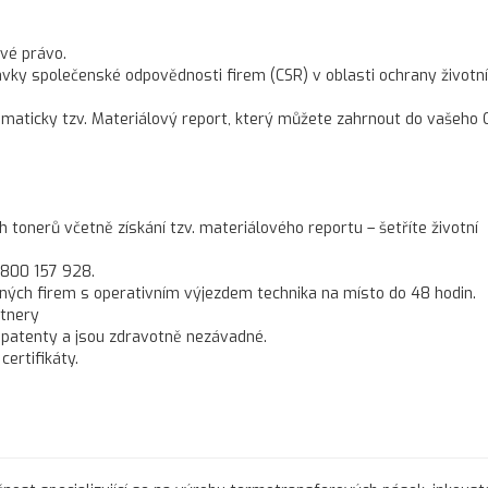
vé právo.
ky společenské odpovědnosti firem (CSR) v oblasti ochrany životn
omaticky tzv. Materiálový report, který můžete zahrnout do vašeho 
onerů včetně získání tzv. materiálového reportu – šetříte životní
 800 157 928.
ných firem s operativním výjezdem technika na místo do 48 hodin.
rtnery
 patenty a jsou zdravotně nezávadné.
ertifikáty.