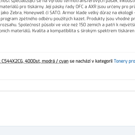
nost specializující se na výrobu termotransferových pásek, inkous
 materiálů pro tiskárny. Její pásky řady OFC a AXR jsou určeny pro 
 jako Zebra, Honeywell či SATO. Armor klade velký důraz na ekologii 
program zpětného odběru použitých kazet. Produkty jsou vhodné pr
 rozsahu. Společnost působí ve více než 150 zemích a patří k největš
h materiálů. Kvalita a kompatibilita s širokým spektrem tiskáren d
k C544X2CG, 4000st, modrá / cyan
se nachází v kategorii
Tonery pr