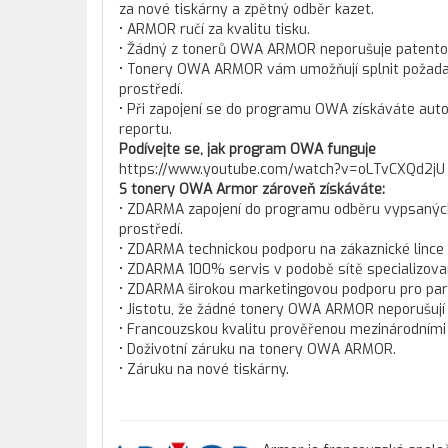
za nové tiskárny a zpětný odběr kazet.
• ARMOR ručí za kvalitu tisku.
• Žádný z tonerů OWA ARMOR neporušuje patento
• Tonery OWA ARMOR vám umožňují splnit požadav
prostředí.
• Při zapojení se do programu OWA získáváte aut
reportu.
Podívejte se, jak program OWA funguje
https://www.youtube.com/watch?v=oLTvCXQd2jU
S tonery OWA Armor zároveň získáváte:
• ZDARMA zapojení do programu odběru vypsaných t
prostředí.
• ZDARMA technickou podporu na zákaznické lince
• ZDARMA 100% servis v podobě sítě specializova
• ZDARMA širokou marketingovou podporu pro pa
• Jistotu, že žádné tonery OWA ARMOR neporušují
• Francouzskou kvalitu prověřenou mezinárodními c
• Doživotní záruku na tonery OWA ARMOR.
• Záruku na nové tiskárny.