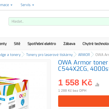
amace
Servis
enty
Sítě
Spotřební elektro
Zábava
Chytré technolo
idge a tonery
Tonery pro laserové tiskárny
ARMOR
OWA Arm
OWA Armor toner 
C544X2CG, 4000st
1 558 Kč
1 288 Kč bez DPH