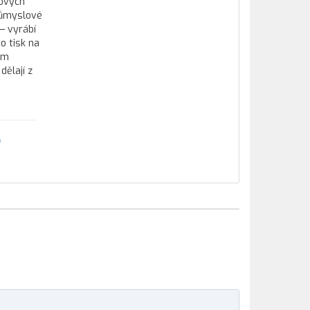
tových
průmyslové
— vyrábí
o tisk na
ím
ělají z
o