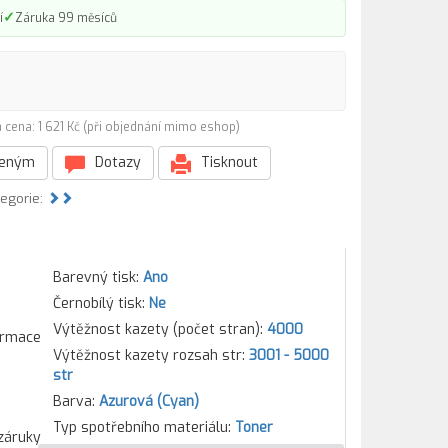
✓
í
Záruka 99 měsíců
 cena: 1 621 Kč (při objednání mimo eshop)
beným
Dotazy
Tisknout
tegorie:
Barevný tisk:
Ano
Černobílý tisk:
Ne
Výtěžnost kazety (počet stran):
4000
formace
Výtěžnost kazety rozsah str:
3001 - 5000
str
Barva:
Azurová (Cyan)
Typ spotřebního materiálu:
Toner
záruky