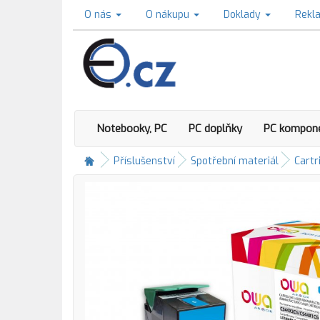
O nás
O nákupu
Doklady
Rekl
Notebooky, PC
PC doplňky
PC kompon
Příslušenství
Spotřební materiál
Cartr