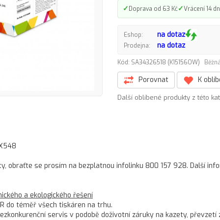
✓
✓
Doprava od 63 Kč
Vrácení 14 dn
na dotaz
Eshop:
na dotaz
Prodejna:
Kód: SA34326518 (K15156OW)
Běžná
Porovnat
K oblí
Další oblíbené produkty z této ka
 X548
ty, obraťte se prosím na bezplatnou infolinku 800 157 928. Další in
ckého a ekologického řešení
R do téměř všech tiskáren na trhu.
konkurenční servis v podobě doživotní záruky na kazety, převzetí 