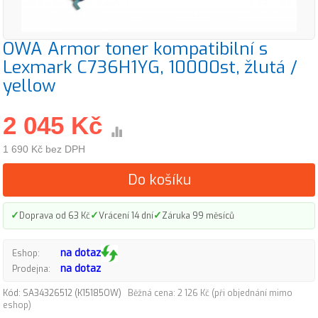
OWA Armor toner kompatibilní s
Lexmark C736H1YG, 10000st, žlutá /
yellow
2 045 Kč
1 690 Kč bez DPH
Do košíku
✓
✓
✓
Doprava od 63 Kč
Vrácení 14 dní
Záruka 99 měsíců
na dotaz
Eshop:
na dotaz
Prodejna:
Kód: SA34326512 (K15185OW)
Běžná cena: 2 126 Kč (při objednání mimo
eshop)