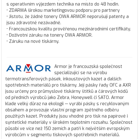
s operativním výjezdem technika na místo do 48 hodin.
• ZDARMA širokou marketingovou podporu pro partnery
• Jistotu, že žádné tonery OWA ARMOR neporušují patenty a
jsou zdravotně nezávadné.
• Francouzskou kvalitu prověřenou mezinárodními certifikáty.
• Doživotní záruku na tonery OWA ARMOR.
• Záruku na nové tiskárny.
Armor je francouzská společnost
specializující se na výrobu
termotransferových pásek, inkoustových kazet a dalších
spotřebních materiálů pro tiskárny. Její pásky řady OFC a AXR
jsou určeny pro průmyslové tiskárny štítků a čárových kódů
od předních výrobců jako Zebra, Honeywell či SATO. Armor
klade velký důraz na ekologii — vyrábí pásky s recyklovaným
obsahem a provozuje vlastní program zpětného odběru
použitých kazet. Produkty jsou vhodné pro tisk na papírové i
syntetické materiály v širokém teplotním rozsahu. Společnost
působí ve více než 150 zemích a patří k největším evropským
výrobcům v segmentu tiskových spotřebních materiálů.