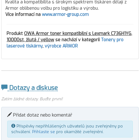
Kvalita a kompatibilita s širokým spektrem tiskáren dělají z
Armor oblíbenou volbu pro logistiku a výrobu.
Více informací na
www.armor-group.com
Produkt
OWA Armor toner kompatibilní s Lexmark C736H1YG,
10000st, žlutá / yellow
se nachází v kategorii
Tonery pro
laserové tiskárny
,
výrobce ARMOR
Dotazy a diskuse
Zatím žádné dotazy. Buďte první!
Přidat dotaz nebo komentář
Příspěvky nepřihlášených uživatelů jsou zveřejněny po
schválení.
Přihlaste se
pro okamžité zveřejnění.