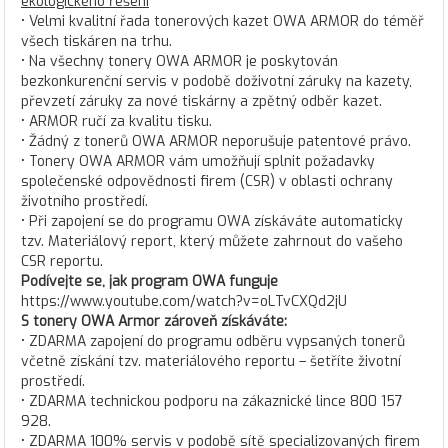
ekologického řešení
• Velmi kvalitní řada tonerových kazet OWA ARMOR do téměř
všech tiskáren na trhu.
• Na všechny tonery OWA ARMOR je poskytován
bezkonkurenční servis v podobě doživotní záruky na kazety,
převzetí záruky za nové tiskárny a zpětný odběr kazet.
• ARMOR ručí za kvalitu tisku.
• Žádný z tonerů OWA ARMOR neporušuje patentové právo.
• Tonery OWA ARMOR vám umožňují splnit požadavky
společenské odpovědnosti firem (CSR) v oblasti ochrany
životního prostředí.
• Při zapojení se do programu OWA získáváte automaticky
tzv. Materiálový report, který můžete zahrnout do vašeho
CSR reportu.
Podívejte se, jak program OWA funguje
https://www.youtube.com/watch?v=oLTvCXQd2jU
S tonery OWA Armor zároveň získáváte:
• ZDARMA zapojení do programu odběru vypsaných tonerů
včetně získání tzv. materiálového reportu – šetříte životní
prostředí.
• ZDARMA technickou podporu na zákaznické lince 800 157
928.
• ZDARMA 100% servis v podobě sítě specializovaných firem