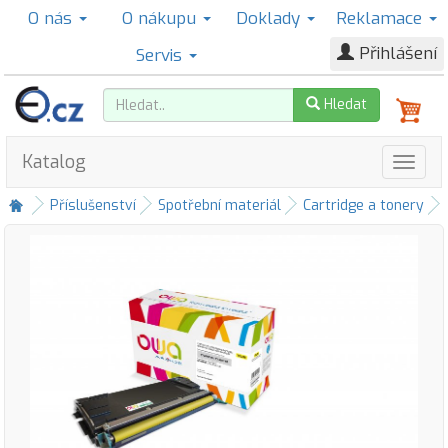
O nás
O nákupu
Doklady
Reklamace
Přihlášení
Servis
Hledat
Katalog
Příslušenství
Spotřební materiál
Cartridge a tonery