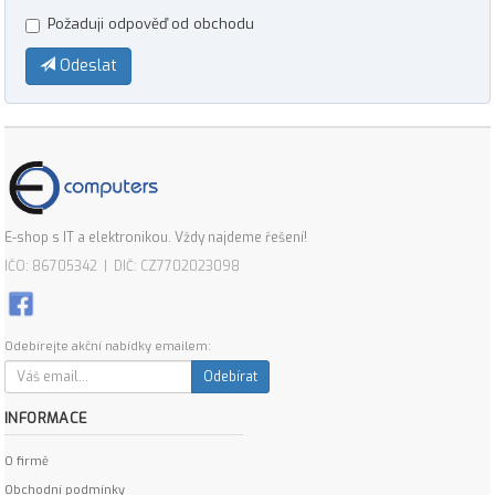
Požaduji odpověď od obchodu
Odeslat
E-shop s IT a elektronikou. Vždy najdeme řešení!
IČO: 86705342 | DIČ: CZ7702023098
Odebírejte akční nabídky emailem:
Odebírat
INFORMACE
O firmě
Obchodní podmínky