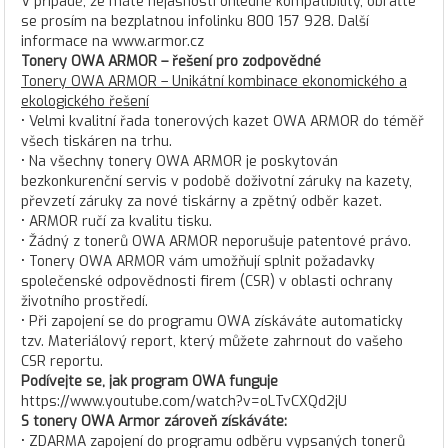
V případě, že máte nejasnosti ohledně kompatibility, obraťte
se prosím na bezplatnou infolinku 800 157 928. Další
informace na www.armor.cz
Tonery OWA ARMOR – řešení pro zodpovědné
Tonery OWA ARMOR – Unikátní kombinace ekonomického a
ekologického řešení
• Velmi kvalitní řada tonerových kazet OWA ARMOR do téměř
všech tiskáren na trhu.
• Na všechny tonery OWA ARMOR je poskytován
bezkonkurenční servis v podobě doživotní záruky na kazety,
převzetí záruky za nové tiskárny a zpětný odběr kazet.
• ARMOR ručí za kvalitu tisku.
• Žádný z tonerů OWA ARMOR neporušuje patentové právo.
• Tonery OWA ARMOR vám umožňují splnit požadavky
společenské odpovědnosti firem (CSR) v oblasti ochrany
životního prostředí.
• Při zapojení se do programu OWA získáváte automaticky
tzv. Materiálový report, který můžete zahrnout do vašeho
CSR reportu.
Podívejte se, jak program OWA funguje
https://www.youtube.com/watch?v=oLTvCXQd2jU
S tonery OWA Armor zároveň získáváte:
• ZDARMA zapojení do programu odběru vypsaných tonerů