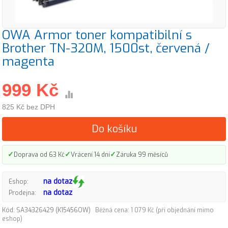
OWA Armor toner kompatibilní s
Brother TN-320M, 1500st, červená /
magenta
999 Kč
825 Kč bez DPH
Do košíku
✓
✓
✓
Doprava od 63 Kč
Vrácení 14 dní
Záruka 99 měsíců
na dotaz
Eshop:
na dotaz
Prodejna:
Kód: SA34326429 (K15456OW)
Běžná cena: 1 079 Kč (při objednání mimo
eshop)