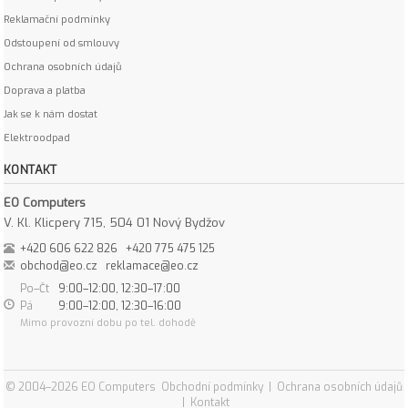
Reklamační podmínky
Odstoupení od smlouvy
Ochrana osobních údajů
Doprava a platba
Jak se k nám dostat
Elektroodpad
KONTAKT
EO Computers
V. Kl. Klicpery 715, 504 01 Nový Bydžov
+420 606 622 826
+420 775 475 125
obchod@eo.cz
reklamace@eo.cz
Po–Čt
9:00–12:00, 12:30–17:00
Pá
9:00–12:00, 12:30–16:00
Mimo provozní dobu po tel. dohodě
© 2004–2026 EO Computers
Obchodní podmínky
|
Ochrana osobních údajů
|
Kontakt