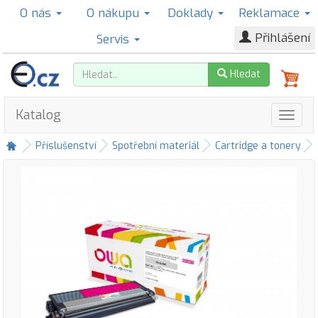
O nás
O nákupu
Doklady
Reklamace
Přihlášení
Servis
Hledat
Katalog
Příslušenství
Spotřební materiál
Cartridge a tonery