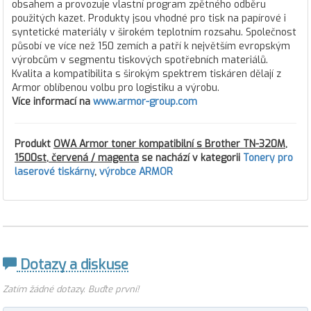
obsahem a provozuje vlastní program zpětného odběru
použitých kazet. Produkty jsou vhodné pro tisk na papírové i
syntetické materiály v širokém teplotním rozsahu. Společnost
působí ve více než 150 zemích a patří k největším evropským
výrobcům v segmentu tiskových spotřebních materiálů.
Kvalita a kompatibilita s širokým spektrem tiskáren dělají z
Armor oblíbenou volbu pro logistiku a výrobu.
Více informací na
www.armor-group.com
Produkt
OWA Armor toner kompatibilní s Brother TN-320M,
1500st, červená / magenta
se nachází v kategorii
Tonery pro
laserové tiskárny
,
výrobce ARMOR
Dotazy a diskuse
Zatím žádné dotazy. Buďte první!