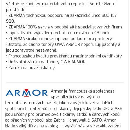
včetně získání tzv. materiálového reportu – šetříte životní
prostředí.
• ZDARMA technickou podporu na zákaznické lince 800 157
928.
• ZDARMA 100% servis v podobě sítě specializovaných firem
s operativním výjezdem technika na místo do 48 hodin.
• ZDARMA širokou marketingovou podporu pro partnery
• Jistotu, že žádné tonery OWA ARMOR neporušují patenty a
jsou zdravotně nezávadné.
• Francouzskou kvalitu prověřenou mezinárodními certifikáty.
• Doživotní záruku na tonery OWA ARMOR.
• Záruku na nové tiskárny.
Armor je francouzská společnost
specializující se na výrobu
termotransferových pásek, inkoustových kazet a dalších
spotřebních materiálů pro tiskárny. Její pásky řady OFC a AXR
jsou určeny pro průmyslové tiskárny štítků a čárových kódů
od předních výrobců jako Zebra, Honeywell či SATO. Armor
klade velký důraz na ekologii — vyrábí pásky s recyklovaným