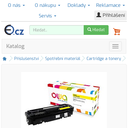
O nás
O nákupu
Doklady
Reklamace
Přihlášení
Servis
Hledat
Katalog
Příslušenství
Spotřební materiál
Cartridge a tonery