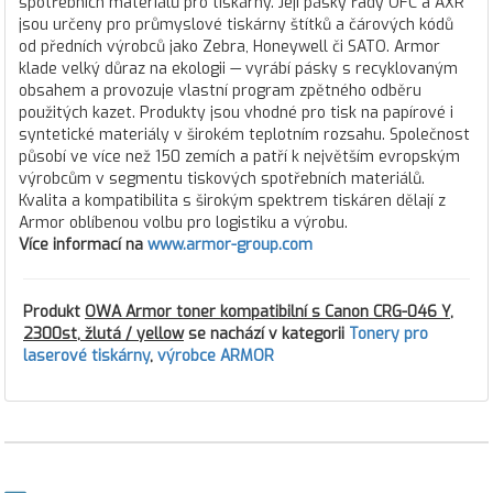
spotřebních materiálů pro tiskárny. Její pásky řady OFC a AXR
jsou určeny pro průmyslové tiskárny štítků a čárových kódů
od předních výrobců jako Zebra, Honeywell či SATO. Armor
klade velký důraz na ekologii — vyrábí pásky s recyklovaným
obsahem a provozuje vlastní program zpětného odběru
použitých kazet. Produkty jsou vhodné pro tisk na papírové i
syntetické materiály v širokém teplotním rozsahu. Společnost
působí ve více než 150 zemích a patří k největším evropským
výrobcům v segmentu tiskových spotřebních materiálů.
Kvalita a kompatibilita s širokým spektrem tiskáren dělají z
Armor oblíbenou volbu pro logistiku a výrobu.
Více informací na
www.armor-group.com
Produkt
OWA Armor toner kompatibilní s Canon CRG-046 Y,
2300st, žlutá / yellow
se nachází v kategorii
Tonery pro
laserové tiskárny
,
výrobce ARMOR