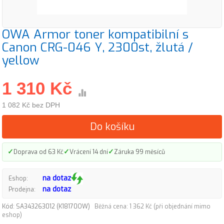
OWA Armor toner kompatibilní s
Canon CRG-046 Y, 2300st, žlutá /
yellow
1 310 Kč
1 082 Kč bez DPH
Do košíku
✓
✓
✓
Doprava od 63 Kč
Vrácení 14 dní
Záruka 99 měsíců
na dotaz
Eshop:
na dotaz
Prodejna:
Kód: SA343263012 (K18170OW)
Běžná cena: 1 362 Kč (při objednání mimo
eshop)