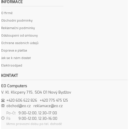
INFORMACE
O firmě
Obchodní podmínky
Reklamační podmínky
Odstoupení od smlouvy
Ochrana osobních údajů
Doprava a platba
Jak se k nám dostat
Elektroodpad
KONTAKT
EO Computers
V. Kl. Klicpery 715, 504 01 Nový Bydžov
+420 606 622 826
+420 775 475 125
obchod@eo.cz
reklamace@eo.cz
Po–Čt
9:00–12:00, 12:30–17:00
Pá
9:00–12:00, 12:30–16:00
Mimo provozní dobu po tel. dohodě