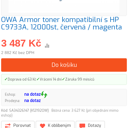
OWA Armor toner kompatibilní s HP
C9733A, 12000st, červená / magenta
3 487 Kč
2 882 Kč bez DPH
Do košíku
✓
✓
✓
Doprava od 63 Kč
Vrácení 14 dní
Záruka 99 měsíců
na dotaz
Eshop:
na dotaz
Prodejna:
Kód: SA34326147 (K12192OW)
Běžná cena: 3 627 Kč (při objednání mimo
eshop)
Porovnat
K oblíbeným
Dotazy