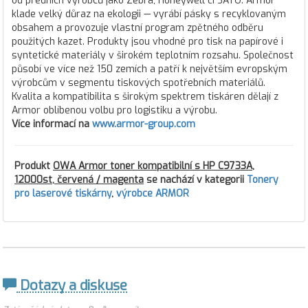
od předních výrobců jako Zebra, Honeywell či SATO. Armor
klade velký důraz na ekologii — vyrábí pásky s recyklovaným
obsahem a provozuje vlastní program zpětného odběru
použitých kazet. Produkty jsou vhodné pro tisk na papírové i
syntetické materiály v širokém teplotním rozsahu. Společnost
působí ve více než 150 zemích a patří k největším evropským
výrobcům v segmentu tiskových spotřebních materiálů.
Kvalita a kompatibilita s širokým spektrem tiskáren dělají z
Armor oblíbenou volbu pro logistiku a výrobu.
Více informací na
www.armor-group.com
Produkt
OWA Armor toner kompatibilní s HP C9733A,
12000st, červená / magenta
se nachází v kategorii
Tonery
pro laserové tiskárny
,
výrobce ARMOR
Dotazy a diskuse