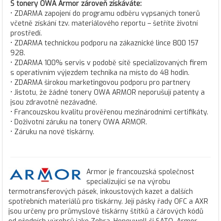
S tonery OWA Armor zároveň získáváte:
• ZDARMA zapojení do programu odběru vypsaných tonerů
včetně získání tzv. materiálového reportu – šetříte životní
prostředí.
• ZDARMA technickou podporu na zákaznické lince 800 157
928.
• ZDARMA 100% servis v podobě sítě specializovaných firem
s operativním výjezdem technika na místo do 48 hodin.
• ZDARMA širokou marketingovou podporu pro partnery
• Jistotu, že žádné tonery OWA ARMOR neporušují patenty a
jsou zdravotně nezávadné.
• Francouzskou kvalitu prověřenou mezinárodními certifikáty.
• Doživotní záruku na tonery OWA ARMOR.
• Záruku na nové tiskárny.
Armor je francouzská společnost
specializující se na výrobu
termotransferových pásek, inkoustových kazet a dalších
spotřebních materiálů pro tiskárny. Její pásky řady OFC a AXR
jsou určeny pro průmyslové tiskárny štítků a čárových kódů