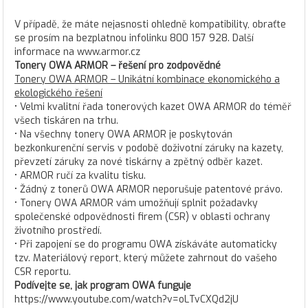
V případě, že máte nejasnosti ohledně kompatibility, obraťte
se prosím na bezplatnou infolinku 800 157 928. Další
informace na www.armor.cz
Tonery OWA ARMOR – řešení pro zodpovědné
Tonery OWA ARMOR – Unikátní kombinace ekonomického a
ekologického řešení
• Velmi kvalitní řada tonerových kazet OWA ARMOR do téměř
všech tiskáren na trhu.
• Na všechny tonery OWA ARMOR je poskytován
bezkonkurenční servis v podobě doživotní záruky na kazety,
převzetí záruky za nové tiskárny a zpětný odběr kazet.
• ARMOR ručí za kvalitu tisku.
• Žádný z tonerů OWA ARMOR neporušuje patentové právo.
• Tonery OWA ARMOR vám umožňují splnit požadavky
společenské odpovědnosti firem (CSR) v oblasti ochrany
životního prostředí.
• Při zapojení se do programu OWA získáváte automaticky
tzv. Materiálový report, který můžete zahrnout do vašeho
CSR reportu.
Podívejte se, jak program OWA funguje
https://www.youtube.com/watch?v=oLTvCXQd2jU