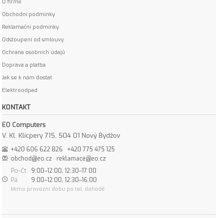
O firmě
Obchodní podmínky
Reklamační podmínky
Odstoupení od smlouvy
Ochrana osobních údajů
Doprava a platba
Jak se k nám dostat
Elektroodpad
KONTAKT
EO Computers
V. Kl. Klicpery 715, 504 01 Nový Bydžov
+420 606 622 826
+420 775 475 125
obchod@eo.cz
reklamace@eo.cz
Po–Čt
9:00–12:00, 12:30–17:00
Pá
9:00–12:00, 12:30–16:00
Mimo provozní dobu po tel. dohodě