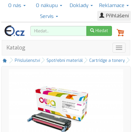
O nás
O nákupu
Doklady
Reklamace
Přihlášení
Servis
Hledat
Katalog
Příslušenství
Spotřební materiál
Cartridge a tonery