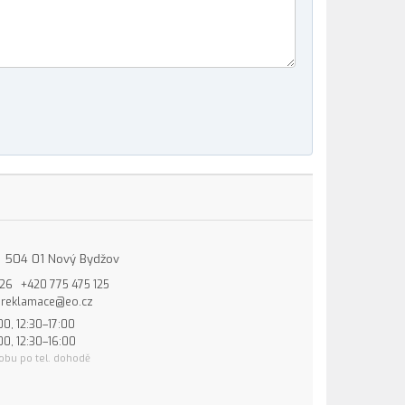
15, 504 01 Nový Bydžov
826
+420 775 475 125
reklamace@eo.cz
00, 12:30–17:00
00, 12:30–16:00
obu po tel. dohodě