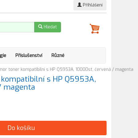
Přihlášení
Hledat
gie
Příslušenství
Různé
or toner kompatibilní s HP Q5953A, 10000st, červená / magenta
kompatibilní s HP Q5953A,
 / magenta
Do košíku