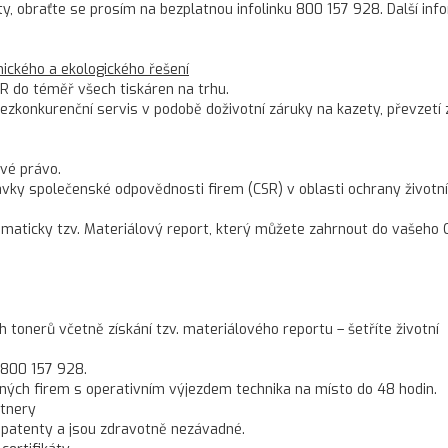
ty, obraťte se prosím na bezplatnou infolinku 800 157 928. Další in
ckého a ekologického řešení
R do téměř všech tiskáren na trhu.
konkurenční servis v podobě doživotní záruky na kazety, převzetí 
vé právo.
ky společenské odpovědnosti firem (CSR) v oblasti ochrany životn
omaticky tzv. Materiálový report, který můžete zahrnout do vašeho 
onerů včetně získání tzv. materiálového reportu – šetříte životní
 800 157 928.
ných firem s operativním výjezdem technika na místo do 48 hodin.
rtnery
 patenty a jsou zdravotně nezávadné.