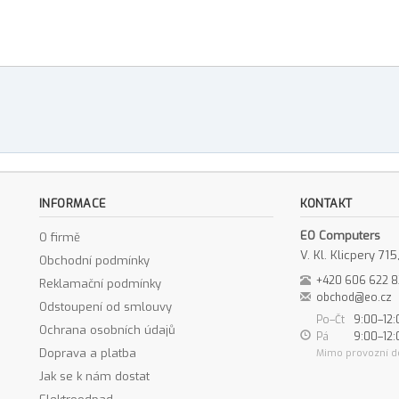
INFORMACE
KONTAKT
EO Computers
O firmě
V. Kl. Klicpery 7
Obchodní podmínky
+420 606 622 
Reklamační podmínky
obchod@eo.cz
Odstoupení od smlouvy
Po–Čt
9:00–12:
Ochrana osobních údajů
Pá
9:00–12:
Doprava a platba
Mimo provozní d
Jak se k nám dostat