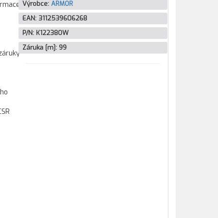
Výrobce:
ARMOR
formace
EAN:
3112539606268
P/N:
K12238OW
Záruka [m]:
99
záruky
ího
CSR