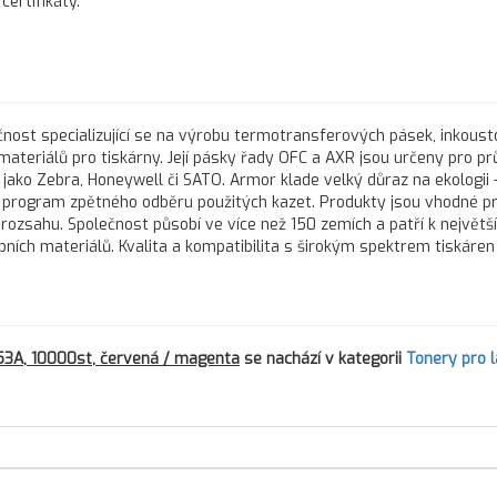
ertifikáty.
nost specializující se na výrobu termotransferových pásek, inkous
 materiálů pro tiskárny. Její pásky řady OFC a AXR jsou určeny pro 
 jako Zebra, Honeywell či SATO. Armor klade velký důraz na ekologii 
program zpětného odběru použitých kazet. Produkty jsou vhodné pr
 rozsahu. Společnost působí ve více než 150 zemích a patří k největš
h materiálů. Kvalita a kompatibilita s širokým spektrem tiskáren d
53A, 10000st, červená / magenta
se nachází v kategorii
Tonery pro 