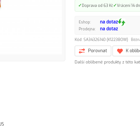
✓
✓
Doprava od 63 Kč
Vrácení 14 dn
na dotaz
Eshop:
na dotaz
Prodejna:
Kód: SA34326140 (K12238OW)
Běžn
Porovnat
K oblí
Další oblíbené produkty z této ka
US