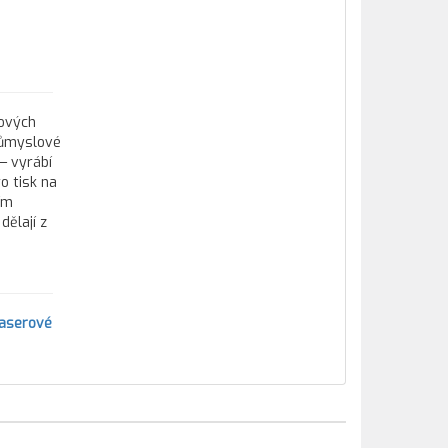
tových
průmyslové
— vyrábí
o tisk na
ím
ělají z
laserové