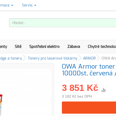
amace
Servis
enty
Sítě
Spotřební elektro
Zábava
Chytré technolo
idge a tonery
Tonery pro laserové tiskárny
ARMOR
OWA Arm
OWA Armor toner 
10000st, červená
3 851 Kč
3 182 Kč bez DPH