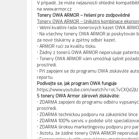
V případě, že máte nejasnosti ohledně kompatibili
na www.armor.cz
Tonery OWA ARMOR – řešení pro zodpovědné
Tonery OWA ARMOR – Unikátní kombinace ekonomi
• Velmi kvalitní řada tonerových kazet OWA ARMO
• Na všechny tonery OWA ARMOR je poskytován bez
za nové tiskárny a zpětný odběr kazet.
• ARMOR ručí za kvalitu tisku.
• Žádný z tonerů OWA ARMOR neporušuje patento
• Tonery OWA ARMOR vám umožňují splnit požadav
prostředí.
• Při zapojení se do programu OWA získáváte aut
reportu.
Podívejte se, jak program OWA funguje
https://www.youtube.com/watch?v=oLTvCXQd2jU
S tonery OWA Armor zároveň získáváte:
• ZDARMA zapojení do programu odběru vypsaných t
prostředí.
• ZDARMA technickou podporu na zákaznické lince
• ZDARMA 100% servis v podobě sítě specializova
• ZDARMA širokou marketingovou podporu pro pa
• Jistotu, že žádné tonery OWA ARMOR neporušují