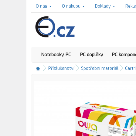
O nás
O nákupu
Doklady
Rekl
Notebooky, PC
PC doplňky
PC kompon
Příslušenství
Spotřební materiál
Cartr