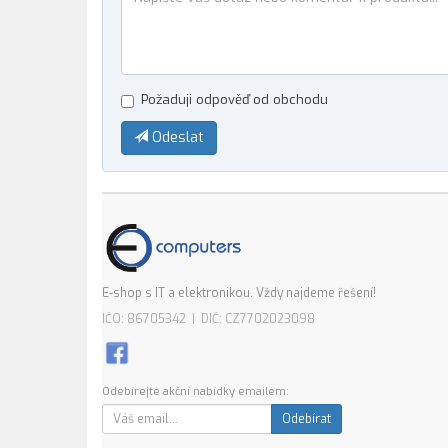
Požaduji odpověď od obchodu
Odeslat
E-shop s IT a elektronikou. Vždy najdeme řešení!
IČO: 86705342 | DIČ: CZ7702023098
Odebírejte akční nabídky emailem:
Odebírat