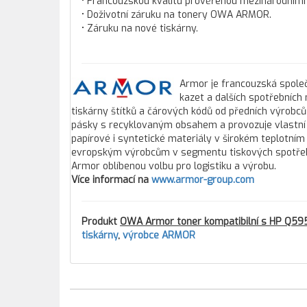
• Francouzskou kvalitu prověřenou mezinárodními c
• Doživotní záruku na tonery OWA ARMOR.
• Záruku na nové tiskárny.
Armor je francouzská společ
kazet a dalších spotřebních
tiskárny štítků a čárových kódů od předních výrobců
pásky s recyklovaným obsahem a provozuje vlastní 
papírové i syntetické materiály v širokém teplotním
evropským výrobcům v segmentu tiskových spotřebníc
Armor oblíbenou volbu pro logistiku a výrobu.
Více informací na
www.armor-group.com
Produkt
OWA Armor toner kompatibilní s HP Q59
tiskárny
,
výrobce ARMOR