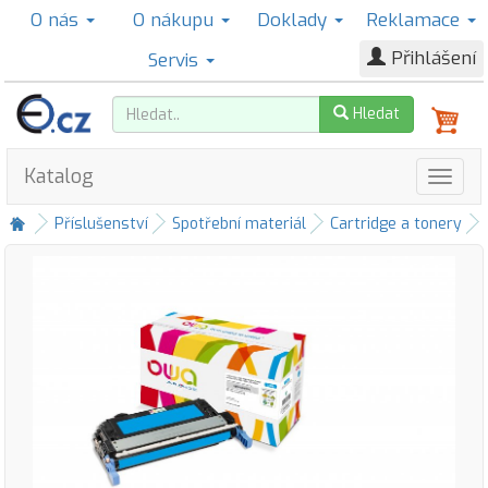
O nás
O nákupu
Doklady
Reklamace
Přihlášení
Servis
Hledat
Katalog
Příslušenství
Spotřební materiál
Cartridge a tonery