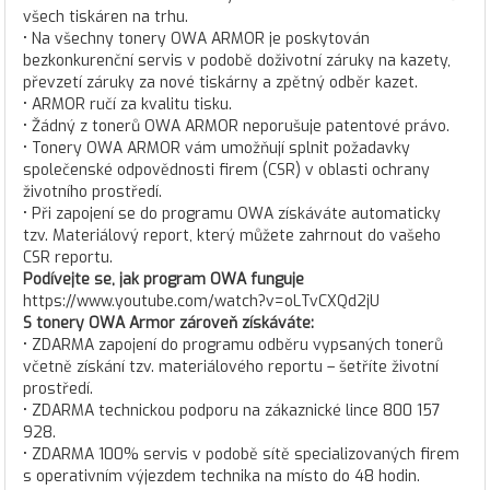
všech tiskáren na trhu.
• Na všechny tonery OWA ARMOR je poskytován
bezkonkurenční servis v podobě doživotní záruky na kazety,
převzetí záruky za nové tiskárny a zpětný odběr kazet.
• ARMOR ručí za kvalitu tisku.
• Žádný z tonerů OWA ARMOR neporušuje patentové právo.
• Tonery OWA ARMOR vám umožňují splnit požadavky
společenské odpovědnosti firem (CSR) v oblasti ochrany
životního prostředí.
• Při zapojení se do programu OWA získáváte automaticky
tzv. Materiálový report, který můžete zahrnout do vašeho
CSR reportu.
Podívejte se, jak program OWA funguje
https://www.youtube.com/watch?v=oLTvCXQd2jU
S tonery OWA Armor zároveň získáváte:
• ZDARMA zapojení do programu odběru vypsaných tonerů
včetně získání tzv. materiálového reportu – šetříte životní
prostředí.
• ZDARMA technickou podporu na zákaznické lince 800 157
928.
• ZDARMA 100% servis v podobě sítě specializovaných firem
s operativním výjezdem technika na místo do 48 hodin.