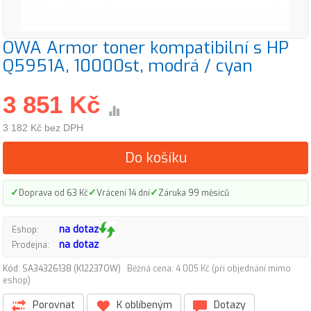
OWA Armor toner kompatibilní s HP
Q5951A, 10000st, modrá / cyan
3 851 Kč
3 182 Kč bez DPH
Do košíku
✓
✓
✓
Doprava od 63 Kč
Vrácení 14 dní
Záruka 99 měsíců
na dotaz
Eshop:
na dotaz
Prodejna:
Kód: SA34326138 (K12237OW)
Běžná cena: 4 005 Kč (při objednání mimo
eshop)
Porovnat
K oblíbeným
Dotazy