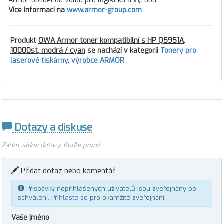
Armor oblíbenou volbu pro logistiku a výrobu.
Více informací na
www.armor-group.com
Produkt
OWA Armor toner kompatibilní s HP Q5951A,
10000st, modrá / cyan
se nachází v kategorii
Tonery pro
laserové tiskárny
,
výrobce ARMOR
Dotazy a diskuse
Zatím žádné dotazy. Buďte první!
Přidat dotaz nebo komentář
Příspěvky nepřihlášených uživatelů jsou zveřejněny po
schválení.
Přihlaste se
pro okamžité zveřejnění.
Vaše jméno