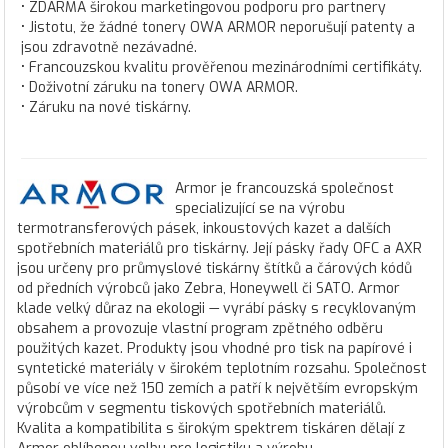
• ZDARMA širokou marketingovou podporu pro partnery
• Jistotu, že žádné tonery OWA ARMOR neporušují patenty a
jsou zdravotně nezávadné.
• Francouzskou kvalitu prověřenou mezinárodními certifikáty.
• Doživotní záruku na tonery OWA ARMOR.
• Záruku na nové tiskárny.
Armor je francouzská společnost
specializující se na výrobu
termotransferových pásek, inkoustových kazet a dalších
spotřebních materiálů pro tiskárny. Její pásky řady OFC a AXR
jsou určeny pro průmyslové tiskárny štítků a čárových kódů
od předních výrobců jako Zebra, Honeywell či SATO. Armor
klade velký důraz na ekologii — vyrábí pásky s recyklovaným
obsahem a provozuje vlastní program zpětného odběru
použitých kazet. Produkty jsou vhodné pro tisk na papírové i
syntetické materiály v širokém teplotním rozsahu. Společnost
působí ve více než 150 zemích a patří k největším evropským
výrobcům v segmentu tiskových spotřebních materiálů.
Kvalita a kompatibilita s širokým spektrem tiskáren dělají z