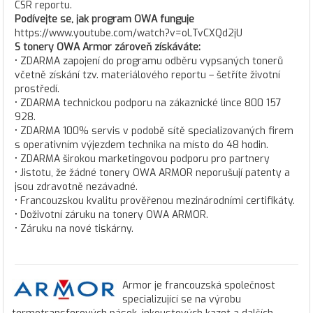
CSR reportu.
Podívejte se, jak program OWA funguje
https://www.youtube.com/watch?v=oLTvCXQd2jU
S tonery OWA Armor zároveň získáváte:
• ZDARMA zapojení do programu odběru vypsaných tonerů
včetně získání tzv. materiálového reportu – šetříte životní
prostředí.
• ZDARMA technickou podporu na zákaznické lince 800 157
928.
• ZDARMA 100% servis v podobě sítě specializovaných firem
s operativním výjezdem technika na místo do 48 hodin.
• ZDARMA širokou marketingovou podporu pro partnery
• Jistotu, že žádné tonery OWA ARMOR neporušují patenty a
jsou zdravotně nezávadné.
• Francouzskou kvalitu prověřenou mezinárodními certifikáty.
• Doživotní záruku na tonery OWA ARMOR.
• Záruku na nové tiskárny.
Armor je francouzská společnost
specializující se na výrobu