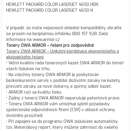
HEWLETT PACKARD-COLOR LASERJET 4650 HDN
HEWLETT PACKARD-COLOR LASERJET 4650 N
V případě, že máte nejasnosti ohledně kompatibility, obraťte
se prosím na bezplatnou infolinku 800 157 928. Další
informace na www.armor.cz
Tonery OWA ARMOR – řešení pro zodpovědné
Tonery OWA ARMOR – Unikátní kombinace ekonomického a
ekologického řešení
• Velmi kvalitní řada tonerových kazet OWA ARMOR do téměř
všech tiskáren na trhu.
• Na všechny tonery OWA ARMOR je poskytován
bezkonkurenční servis v podobě doživotní záruky na kazety,
převzetí záruky za nové tiskárny a zpětný odběr kazet.
• ARMOR ručí za kvalitu tisku.
• Žádný z tonerů OWA ARMOR neporušuje patentové právo.
• Tonery OWA ARMOR vám umožňují splnit požadavky
společenské odpovědnosti firem (CSR) v oblasti ochrany
životního prostředí.
• Při zapojení se do programu OWA získáváte automaticky
tzv. Materiálový report, který můžete zahrnout do vašeho