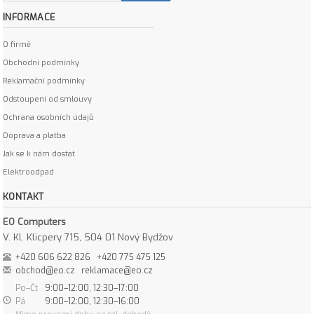
INFORMACE
O firmě
Obchodní podmínky
Reklamační podmínky
Odstoupení od smlouvy
Ochrana osobních údajů
Doprava a platba
Jak se k nám dostat
Elektroodpad
KONTAKT
EO Computers
V. Kl. Klicpery 715, 504 01 Nový Bydžov
+420 606 622 826
+420 775 475 125
obchod@eo.cz
reklamace@eo.cz
Po–Čt
9:00–12:00, 12:30–17:00
Pá
9:00–12:00, 12:30–16:00