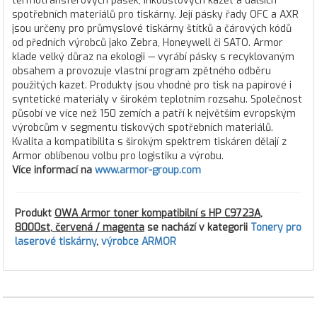
termotransferových pásek, inkoustových kazet a dalších
spotřebních materiálů pro tiskárny. Její pásky řady OFC a AXR
jsou určeny pro průmyslové tiskárny štítků a čárových kódů
od předních výrobců jako Zebra, Honeywell či SATO. Armor
klade velký důraz na ekologii — vyrábí pásky s recyklovaným
obsahem a provozuje vlastní program zpětného odběru
použitých kazet. Produkty jsou vhodné pro tisk na papírové i
syntetické materiály v širokém teplotním rozsahu. Společnost
působí ve více než 150 zemích a patří k největším evropským
výrobcům v segmentu tiskových spotřebních materiálů.
Kvalita a kompatibilita s širokým spektrem tiskáren dělají z
Armor oblíbenou volbu pro logistiku a výrobu.
Více informací na
www.armor-group.com
Produkt
OWA Armor toner kompatibilní s HP C9723A,
8000st, červená / magenta
se nachází v kategorii
Tonery pro
laserové tiskárny
,
výrobce ARMOR