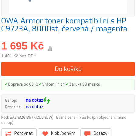
OWA Armor toner kompatibilní s HP
C9723A, 8000st, červená / magenta
1 695 Kč
1 401 Kč bez DPH
Do košíku
✓
✓
✓
Doprava od 63 Kč
Vrácení 14 dní
Záruka 99 měsíců
na dotaz
Eshop:
na dotaz
Prodejna:
Kód: SA34326136 (K12004OW)
Běžná cena: 1 763 Kč (při objednání mimo
eshop)
Porovnat
K oblíbeným
Dotazy