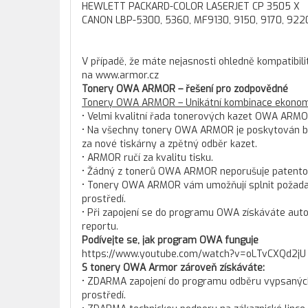
HEWLETT PACKARD-COLOR LASERJET CP 3505 X
CANON LBP-5300, 5360, MF9130, 9150, 9170, 922
V případě, že máte nejasnosti ohledně kompatibili
na www.armor.cz
Tonery OWA ARMOR – řešení pro zodpovědné
Tonery OWA ARMOR – Unikátní kombinace ekonomi
• Velmi kvalitní řada tonerových kazet OWA ARMO
• Na všechny tonery OWA ARMOR je poskytován bez
za nové tiskárny a zpětný odběr kazet.
• ARMOR ručí za kvalitu tisku.
• Žádný z tonerů OWA ARMOR neporušuje patento
• Tonery OWA ARMOR vám umožňují splnit požadav
prostředí.
• Při zapojení se do programu OWA získáváte aut
reportu.
Podívejte se, jak program OWA funguje
https://www.youtube.com/watch?v=oLTvCXQd2jU
S tonery OWA Armor zároveň získáváte:
• ZDARMA zapojení do programu odběru vypsaných t
prostředí.