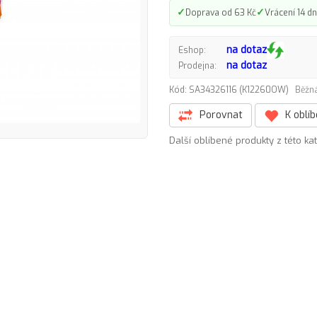
✓
✓
Doprava od 63 Kč
Vrácení 14 dn
na dotaz
Eshop:
na dotaz
Prodejna:
Kód: SA34326116 (K12260OW)
Běžná
Porovnat
K oblí
Další oblíbené produkty z této ka