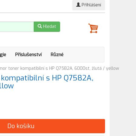
Přihlášení
Hledat
gie
Příslušenství
Různé
r toner kompatibilní s HP Q7582A, 6000st, žlutá / yellow
kompatibilní s HP Q7582A,
llow
Do košíku