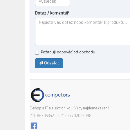
Dotaz / komentář
Požaduji odpověď od obchodu
Odeslat
E-shop s IT a elektronikou. Vždy najdeme řešení!
IČO: 86705342 | DIČ: CZ7702023098