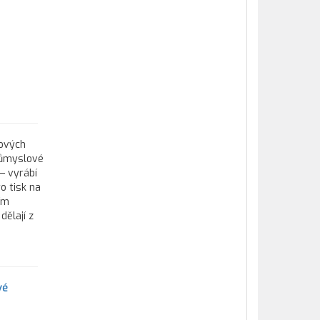
tových
průmyslové
— vyrábí
o tisk na
ím
ělají z
vé