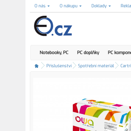
O nás
O nákupu
Doklady
Rekl
Notebooky, PC
PC doplňky
PC kompon
Příslušenství
Spotřební materiál
Cartr