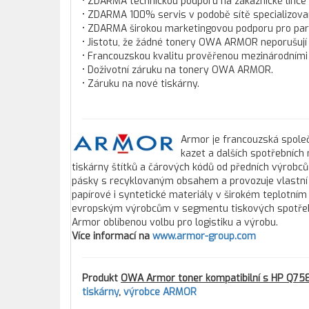
• ZDARMA technickou podporu na zákaznické lince
• ZDARMA 100% servis v podobě sítě specializova
• ZDARMA širokou marketingovou podporu pro pa
• Jistotu, že žádné tonery OWA ARMOR neporušují
• Francouzskou kvalitu prověřenou mezinárodními c
• Doživotní záruku na tonery OWA ARMOR.
• Záruku na nové tiskárny.
Armor je francouzská společ
kazet a dalších spotřebních
tiskárny štítků a čárových kódů od předních výrobců
pásky s recyklovaným obsahem a provozuje vlastní 
papírové i syntetické materiály v širokém teplotním
evropským výrobcům v segmentu tiskových spotřebníc
Armor oblíbenou volbu pro logistiku a výrobu.
Více informací na
www.armor-group.com
Produkt
OWA Armor toner kompatibilní s HP Q7582
tiskárny
,
výrobce ARMOR