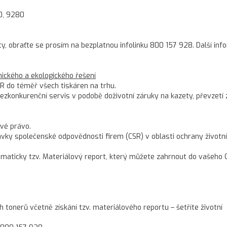
0, 9280
ty, obraťte se prosím na bezplatnou infolinku 800 157 928. Další in
ckého a ekologického řešení
R do téměř všech tiskáren na trhu.
konkurenční servis v podobě doživotní záruky na kazety, převzetí 
vé právo.
ky společenské odpovědnosti firem (CSR) v oblasti ochrany životn
omaticky tzv. Materiálový report, který můžete zahrnout do vašeho 
onerů včetně získání tzv. materiálového reportu – šetříte životní