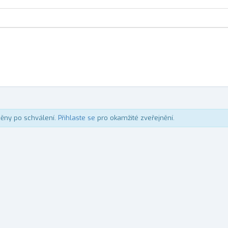
něny po schválení.
Přihlaste se
pro okamžité zveřejnění.