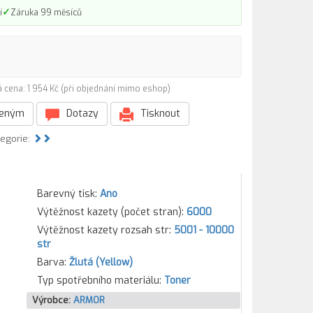
✓
í
Záruka 99 měsíců
 cena: 1 954 Kč (při objednání mimo eshop)
beným
Dotazy
Tisknout
tegorie:
Barevný tisk:
Ano
Výtěžnost kazety (počet stran):
6000
Výtěžnost kazety rozsah str:
5001 - 10000
str
Barva:
Žlutá (Yellow)
Typ spotřebního materiálu:
Toner
Výrobce:
ARMOR