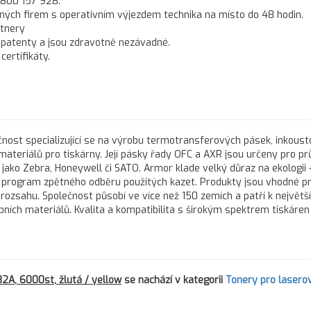
 800 157 928.
ných firem s operativním výjezdem technika na místo do 48 hodin.
rtnery
 patenty a jsou zdravotně nezávadné.
ertifikáty.
nost specializující se na výrobu termotransferových pásek, inkous
 materiálů pro tiskárny. Její pásky řady OFC a AXR jsou určeny pro 
 jako Zebra, Honeywell či SATO. Armor klade velký důraz na ekologii 
program zpětného odběru použitých kazet. Produkty jsou vhodné pr
 rozsahu. Společnost působí ve více než 150 zemích a patří k největš
h materiálů. Kvalita a kompatibilita s širokým spektrem tiskáren d
A, 6000st, žlutá / yellow
se nachází v kategorii
Tonery pro lasero