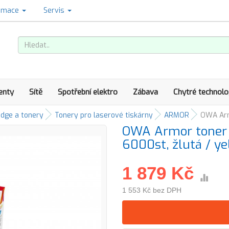
amace
Servis
enty
Sítě
Spotřební elektro
Zábava
Chytré technolo
idge a tonery
Tonery pro laserové tiskárny
ARMOR
OWA Armo
OWA Armor toner 
6000st, žlutá / ye
1 879 Kč
1 553 Kč bez DPH