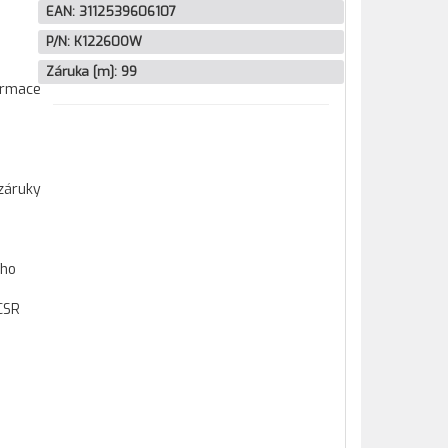
EAN:
3112539606107
P/N:
K12260OW
Záruka [m]:
99
formace
záruky
ího
CSR