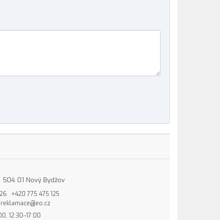
15, 504 01 Nový Bydžov
826
+420 775 475 125
reklamace@eo.cz
00, 12:30–17:00