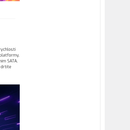
rychlostí
platformy.
aním SATA.
drtíte