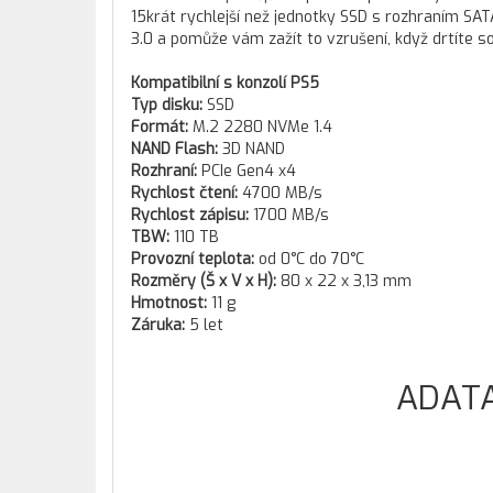
15krát rychlejší než jednotky SSD s rozhraním SAT
3.0 a pomůže vám zažít to vzrušení, když drtíte s
Kompatibilní s konzolí PS5
Typ disku:
SSD
Formát:
M.2 2280 NVMe 1.4
NAND Flash:
3D NAND
Rozhraní:
PCIe Gen4 x4
Rychlost čtení:
4700 MB/s
Rychlost zápisu:
1700 MB/s
TBW:
110 TB
Provozní teplota:
od 0°C do 70°C
Rozměry (Š x V x H):
80 x 22 x 3,13 mm
Hmotnost:
11 g
Záruka:
5 let
ADATA