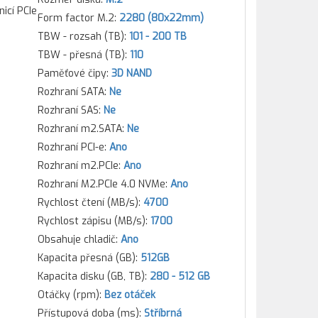
icí PCIe
Form factor M.2:
2280 (80x22mm)
TBW - rozsah (TB):
101 - 200 TB
TBW - přesná (TB):
110
Paměťové čipy:
3D NAND
Rozhraní SATA:
Ne
Rozhraní SAS:
Ne
Rozhraní m2.SATA:
Ne
Rozhraní PCI-e:
Ano
Rozhraní m2.PCIe:
Ano
Rozhraní M2.PCIe 4.0 NVMe:
Ano
Rychlost čtení (MB/s):
4700
Rychlost zápisu (MB/s):
1700
Obsahuje chladič:
Ano
Kapacita přesná (GB):
512GB
Kapacita disku (GB, TB):
280 - 512 GB
Otáčky (rpm):
Bez otáček
Přístupová doba (ms):
Stříbrná