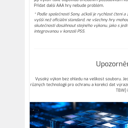
Přidat další AAA hry nebude problém.
* Podle společnosti Sony, ačkoli je rychlost čtení a 
vyšší než oficiální standard, ne všechny hry moho
skutečnosti dosáhnout stejného výkonu, jako s jed
integrovanou v konzoli PS5.
Upozornění
Vysoký výkon bez ohledu na velikost souboru. Je
různých technologií pro ochranu a korekci dat výra
TBW) i