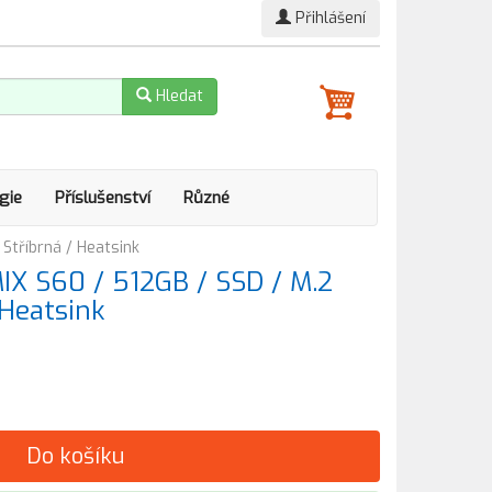
Přihlášení
Hledat
gie
Příslušenství
Různé
tříbrná / Heatsink
 S60 / 512GB / SSD / M.2
 Heatsink
Do košíku