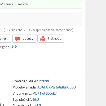
✓
í
Záruka 60 měsíců
G-CS)
Běžná cena: 2 796 Kč (při objednání mimo eshop)
beným
Dotazy
Tisknout
tegorie:
Provedení disku:
interní
Modelová řada:
ADATA XPG GAMMIX S60
Vhodný pro::
PC / Notebooky
Typ úložiště:
SSD
i
3 a
Rozměr disku:
M.2