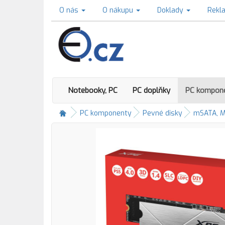
O nás
O nákupu
Doklady
Rekl
Notebooky, PC
PC doplňky
PC kompon
PC komponenty
Pevné disky
mSATA, M