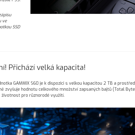
zápisu
u ve
notkou SSD
! Přichází velká kapacita!
dnotka GAMMIX S60 je k dispozici s velkou kapacitou 2 TB a prostře
zně zvyšuje hodnotu celkového množství zapsaných bajtů (Total Byte
 životnost pro různorodé využití.