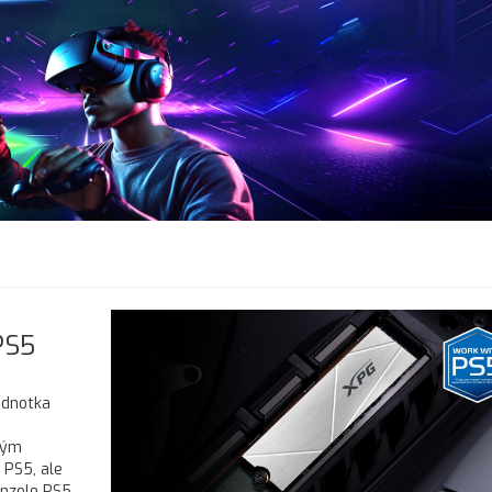
PS5
ednotka
vým
PS5, ale
onzole PS5.