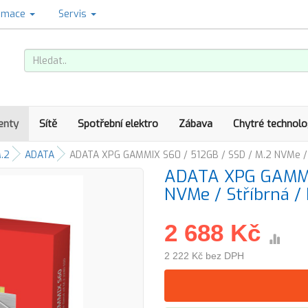
amace
Servis
enty
Sítě
Spotřební elektro
Zábava
Chytré technolo
.2
ADATA
ADATA XPG GAMMIX S60 / 512GB / SSD / M.2 NVMe / S
ADATA XPG GAMMIX
NVMe / Stříbrná /
2 688 Kč
2 222 Kč bez DPH