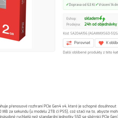
✓
✓
Doprava od 63 Kč
Vrácení 14 dn
skladem
Eshop:
24h od objednávky
Prodejna:
Kód: SA204A156 (AGAMMIXS60-512
Porovnat
K oblí
Další oblíbené produkty z této ka
ahuje přenosové rozhraní PCIe Gen4 x4, které je schopné dosáhnout
0 MB za sekundu (u modelu 2TB či PS5), což stačí na to, abyste mohl
jnásobně rychlejší než standardní jednotky SSD se sběrnicí PCIe Gen