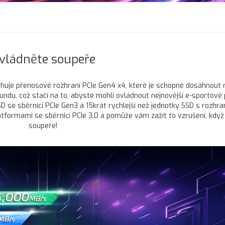
vládněte soupeře
ahuje přenosové rozhraní PCIe Gen4 x4, které je schopné dosáhnout 
ndu, což stačí na to, abyste mohli ovládnout nejnovější e-sportové 
D se sběrnicí PCIe Gen3 a 15krát rychlejší než jednotky SSD s rozhr
atformami se sběrnicí PCIe 3.0 a pomůže vám zažít to vzrušení, když 
soupeře!