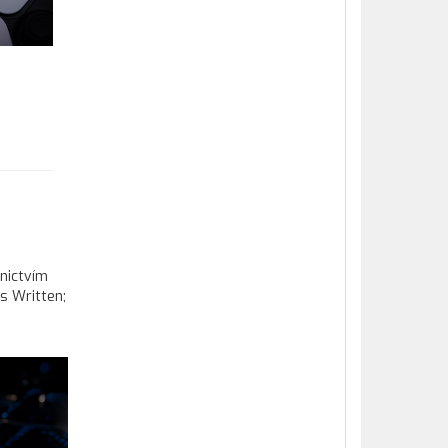
dnictvím
s Written;