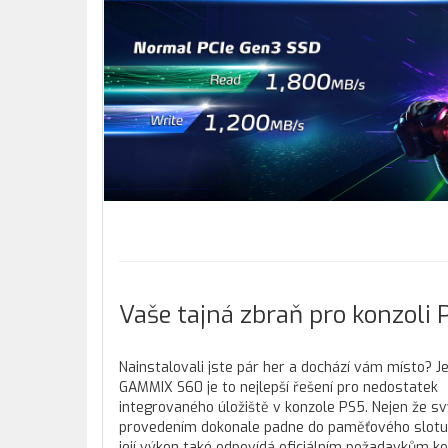
Vaše tajná zbraň pro konzoli 
Nainstalovali jste pár her a dochází vám místo? J
GAMMIX S60 je to nejlepší řešení pro nedostatek
integrovaného úložiště v konzole PS5. Nejen že s
provedením dokonale padne do paměťového slotu 
její výkon také odpovídá oficiálním požadavkům k