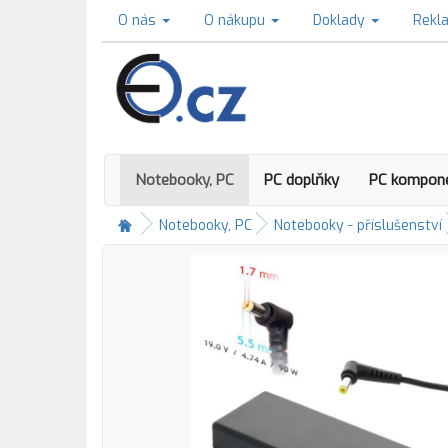
O nás
O nákupu
Doklady
Rekl
Notebooky, PC
PC doplňky
PC kompon
Notebooky, PC
Notebooky - příslušenství