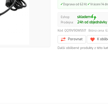
✓
✓
Doprava od 63 Kč
Vrácení 14 dn
skladem
Eshop:
24h od objednávky
Prodejna:
Kód: QQ19V90W5517
Běžná cena: 6
Porovnat
K oblí
Další oblíbené produkty z této ka