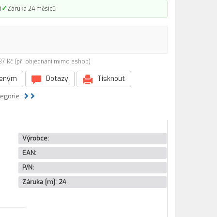
✓
í
Záruka 24 měsíců
37 Kč (při objednání mimo eshop)
beným
Dotazy
Tisknout
tegorie:
Výrobce:
EAN:
P/N:
Záruka [m]:
24