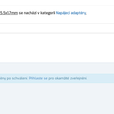
 5.5x1.7mm
se nachází v kategorii
Napájecí adaptéry
,
něny po schválení.
Přihlaste se
pro okamžité zveřejnění.