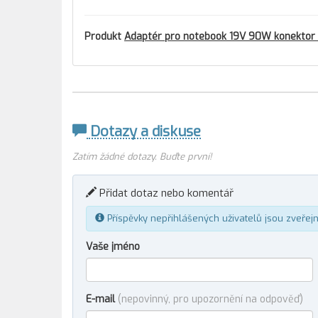
Produkt
Adaptér pro notebook 19V 90W konektor
Dotazy a diskuse
Zatím žádné dotazy. Buďte první!
Přidat dotaz nebo komentář
Příspěvky nepřihlášených uživatelů jsou zveřej
Vaše jméno
E-mail
(nepovinný, pro upozornění na odpověď)