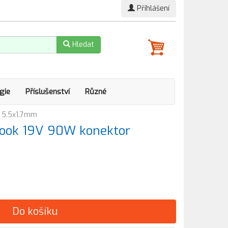
Přihlášení
Hledat
gie
Příslušenství
Různé
r 5.5x1.7mm
book 19V 90W konektor
Do košíku