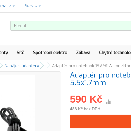
amace
Servis
enty
Sítě
Spotřební elektro
Zábava
Chytré technolo
Napájecí adaptéry
Adaptér pro notebook 19V 90W konekto
Adaptér pro note
5.5x1.7mm
590 Kč
488 Kč bez DPH