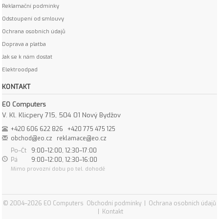
Reklamační podmínky
Odstoupení od smlouvy
Ochrana osobních údajů
Doprava a platba
Jak se k nám dostat
Elektroodpad
KONTAKT
EO Computers
V. Kl. Klicpery 715, 504 01 Nový Bydžov
+420 606 622 826
+420 775 475 125
obchod@eo.cz
reklamace@eo.cz
Po–Čt
9:00–12:00, 12:30–17:00
Pá
9:00–12:00, 12:30–16:00
Mimo provozní dobu po tel. dohodě
© 2004–2026 EO Computers
Obchodní podmínky
|
Ochrana osobních údajů
|
Kontakt