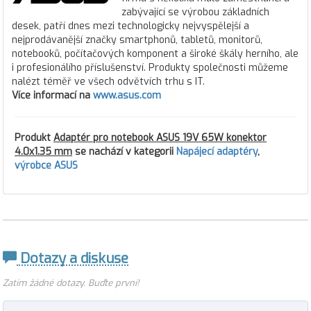
zabývající se výrobou základních
desek, patří dnes mezi technologicky nejvyspělejší a
nejprodávanější značky smartphonů, tabletů, monitorů,
notebooků, počítačových komponent a široké škály herního, ale
i profesionálího příslušenství. Produkty společnosti můžeme
nalézt téměř ve všech odvětvích trhu s IT.
Více informací na
www.asus.com
Produkt
Adaptér pro notebook ASUS 19V 65W konektor
4.0x1.35 mm
se nachází v kategorii
Napájecí adaptéry
,
výrobce ASUS
Dotazy a diskuse
Zatím žádné dotazy. Buďte první!