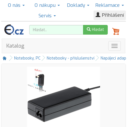
O nás
O nákupu
Doklady
Reklamace
Přihlášení
Servis
Hledat
Katalog
Notebooky, PC
Notebooky - příslušenství
Napájecí adap