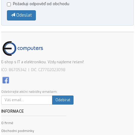
Požaduji odpověď od obchodu
Odeslat
E-shop s IT a elektronikou. Vždy najdeme řešení!
IČO: 86705342 | DIČ: CZ7702023098
Odebírejte akční nabídky emailem:
Odebírat
INFORMACE
O firmě
Obchodní podmínky