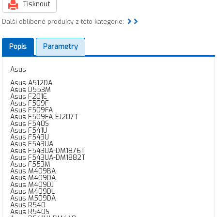
Tisknout
Další oblíbené produkty z této kategorie:
Popis
Parametry
Asus
Asus A512DA
Asus D553M
Asus F201E
Asus F509F
Asus F509FA
Asus F509FA-EJ207T
Asus F540S
Asus F541U
Asus F543U
Asus F543UA
Asus F543UA-DM1876T
Asus F543UA-DM1882T
Asus F553M
Asus M409BA
Asus M409DA
Asus M409DJ
Asus M409DL
Asus M509DA
Asus R540
Asus R540S