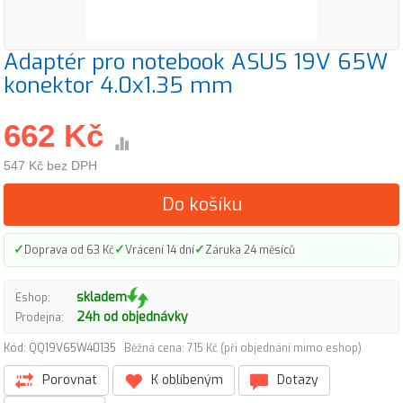
Adaptér pro notebook ASUS 19V 65W
konektor 4.0x1.35 mm
662 Kč
547 Kč bez DPH
Do košíku
✓
✓
✓
Doprava od 63 Kč
Vrácení 14 dní
Záruka 24 měsíců
skladem
Eshop:
24h od objednávky
Prodejna:
Kód: QQ19V65W40135
Běžná cena: 715 Kč (při objednání mimo eshop)
Porovnat
K oblíbeným
Dotazy