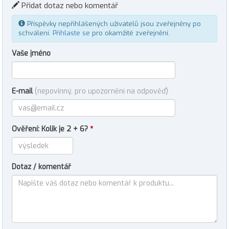
Přidat dotaz nebo komentář
Příspěvky nepřihlášených uživatelů jsou zveřejněny po
schválení.
Přihlaste se
pro okamžité zveřejnění.
Vaše jméno
E-mail
(nepovinný, pro upozornění na odpověď)
Ověření: Kolik je 2 + 6?
*
Dotaz / komentář