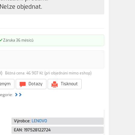
Nelze objednat.
✓
Záruka 36 měsíců
CK)
Běžná cena: 46 907 Kč (při objednání mimo eshop)
beným
Dotazy
Tisknout
tegorie:
Výrobce:
LENOVO
EAN:
197528122724