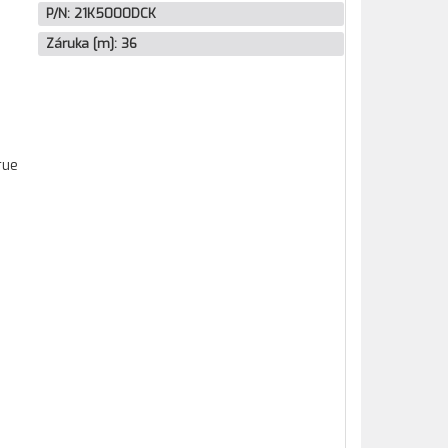
P/N:
21K5000DCK
Záruka [m]:
36
rue