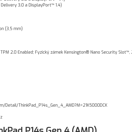
elivery 3.0 a DisplayPort™ 1.4)
fon (3,5 mm)
TPM 2.0 Enabled; Fyzický zámek Kensington® Nano Security Slot™, 
.com/Detail/ThinkPad_P14s_Gen_4_AMD?M=21K5000DCK
cz
nkPad P14s Gen 4 (AMD)