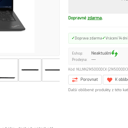
Dopravné
zdarma
.
✓
✓
Doprava zdarma
Vrácení 14 dní
Neaktuální
Eshop:
---
Prodejna:
Kód: NLLNN21K5000DCK (21K5000D
Porovnat
K oblí
Další oblíbené produkty z této ka