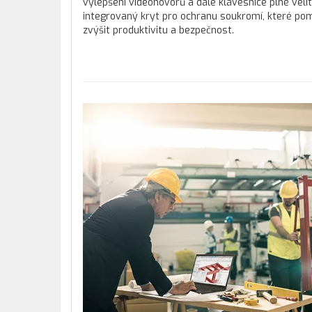
vylepšení videohovorů a dále klávesnice plné velit
integrovaný kryt pro ochranu soukromí, které pom
zvýšit produktivitu a bezpečnost.