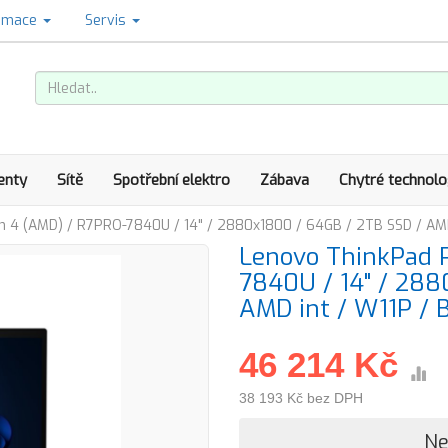
amace
Servis
enty
Sítě
Spotřební elektro
Zábava
Chytré technolo
n 4 (AMD) / R7PRO-7840U / 14" / 2880x1800 / 64GB / 2TB SSD / AMD 
Lenovo ThinkPad P
7840U / 14" / 288
AMD int / W11P / 
46 214 Kč
38 193 Kč bez DPH
Ne