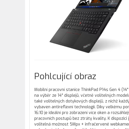
Pohlcující obraz
Mobilní pracovní stanice ThinkPad P14s Gen 4 (1
na výběr ze 14" displejů, včetně volitelných mode
také volitelných dotykových displejů, z nichž každý
vybaven antireflexní technologií. Díky velkému p
16:10 je ideální pro zobrazení více oken a rozsáhlej
pracovních postupů bez ztráty kvality. K dispozici 
volitelná možnost 5Mpx + infračervené webkame