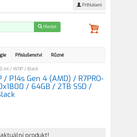
Přihlášení
Hledat
gie
Příslušenství
Různé
int / W11P / Black
 / P14s Gen 4 (AMD) / R7PRO-
0x1800 / 64GB / 2TB SSD /
Black
aktuální produkt!