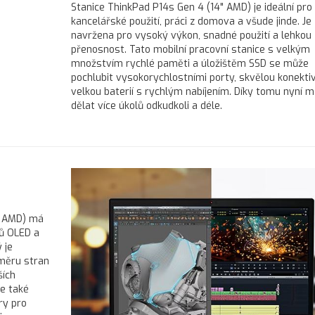
Stanice ThinkPad P14s Gen 4 (14" AMD) je ideální pro
kancelářské použití, práci z domova a všude jinde. Je
navržena pro vysoký výkon, snadné použití a lehkou
přenosnost. Tato mobilní pracovní stanice s velkým
množstvím rychlé paměti a úložištěm SSD se může
pochlubit vysokorychlostními porty, skvělou konektiv
velkou baterií s rychlým nabíjením. Díky tomu nyní 
dělat více úkolů odkudkoli a déle.
4" AMD) má
lů OLED a
 je
oměru stran
ších
je také
ry pro