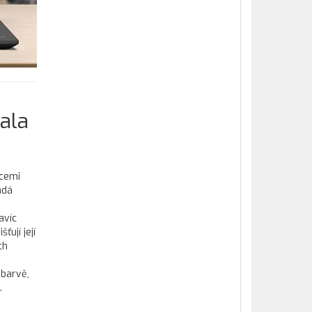
ala
acemi
ádá
avíc
ťují její
ch
 barvě,
.