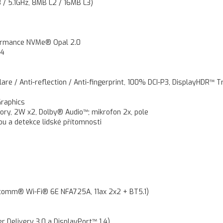
/ 5.1GHz, 8MB L2 / 16MB L3)
ormance NVMe® Opal 2.0
x4
re / Anti-reflection / Anti-fingerprint, 100% DCI-P3, DisplayHDR™ T
raphics
ry, 2W x2, Dolby® Audio™; mikrofon 2x, pole
kou a detekce lidské přítomnosti
omm® Wi-Fi® 6E NFA725A, 11ax 2x2 + BT5.1)
 Delivery 3.0 a DisplayPort™ 1.4)