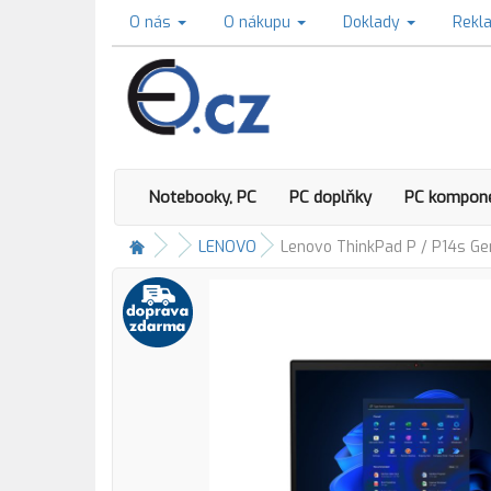
O nás
O nákupu
Doklady
Rekl
Notebooky, PC
PC doplňky
PC kompon
LENOVO
Lenovo ThinkPad P / P14s Ge