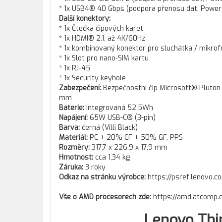
* 1x USB4® 40 Gbps (podpora přenosu dat, Power D
Další konektory:
* 1x Čtečka čipových karet
* 1x HDMI® 2.1, až 4K/60Hz
* 1x kombinovaný konektor pro sluchátka / mikro
* 1x Slot pro nano-SIM kartu
* 1x RJ-45
* 1x Security keyhole
Zabezpečení:
Bezpečnostní čip Microsoft® Pluton 
mm
Baterie:
Integrovaná 52,5Wh
Napájení:
65W USB-C® (3-pin)
Barva:
černá (Villi Black)
Materiál:
PC + 20% CF + 50% GF, PPS
Rozměry:
317,7 x 226,9 x 17,9 mm
Hmotnost:
cca 1,34 kg
Záruka:
3 roky
Odkaz na stránku výrobce:
https://psref.lenovo
Vše o AMD procesorech zde:
https://amd.atcomp.
Lenovo Thi