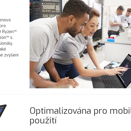
Lenovo
pro
D Ryzen™
deon™ s
ionály,
také
é zvýšení
Optimalizována pro mobi
použití