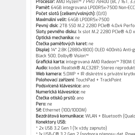
Procesor:
AMD Ryzen™ 7 PRO 7840U (8C / 16T, 3.3 
Paměť:
64GB integrovaná LPDDR5x-7500 Non-ECC
Počet slotů (celkem/volných):
(0/0)
Maximální velit:
64GB LPDDR5x-7500
Pevný disk:
2TB SSD M.2 2280 PCIe® 4.0x4 Perf
Sloty pevného disku:
1x slot M.2 2280 PCIe® 4.0 
Optická mechanika:
ne
Čtečka paměťových karet:
ne
Displej:
14" 2.8K (2880x1800) OLED 400nitů Anti-gla
Black 500, Dolby® Vision™
Grafická karta:
integrovaná AMD Radeon™ 780M G
Audio:
kodek Realtek® ALC3287; Stereo reprodukto
Web kamera:
5,0MP + IR diskrétní s privátní kryt
Polohovací zařízení:
TouchPad + TrackPoint
Podsvícená klávesnice:
ano
Numerická klávesnice:
ne
Čtečka otisků prstů:
ano
Pero:
ne
Síť:
Ethernet (100/1000M)
Bezdrátová komunikace:
WLAN + Bluetooth (Qualc
Konektory USB:
* 2x USB 3.2 Gen 1 (1x vždy zapnuto)
* 1x USB-C® 3.2 Gen 2 (podpora přenosu dat, Power