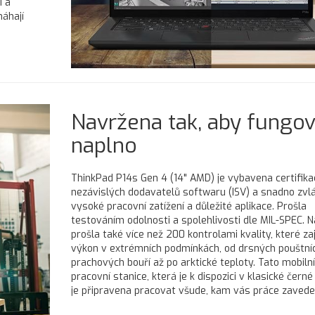
i a
áhají
Navržena tak, aby fungov
naplno
ThinkPad P14s Gen 4 (14" AMD) je vybavena certifik
nezávislých dodavatelů softwaru (ISV) a snadno zvl
vysoké pracovní zatížení a důležité aplikace. Prošla
testováním odolnosti a spolehlivosti dle MIL-SPEC. N
prošla také více než 200 kontrolami kvality, které zajiš
výkon v extrémních podmínkách, od drsných pouštní
prachových bouří až po arktické teploty. Tato mobilní
pracovní stanice, která je k dispozici v klasické černé
je připravena pracovat všude, kam vás práce zavede