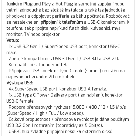
funkcím Plug and Play a Hot Plug
je samotné zapojení hubu
velmi jednoduché bez složité instalace a také lze jednoduše
připojovat a odpojovat periferie za běhu počítače. Rozbočovač
se nezalekne ani
připojení k telefonům
s USB-C konektorem. K
telefonu tak připojíte například flash disk, klávesnici, myš,
monitor, TV nebo projektor.
Vstup:
• 1x USB 3.2 Gen 1 / SuperSpeed USB port, konektor USB-C
male.
• Zpětně kompatibilní s USB 3.1 Gen 1 / USB 3.0 a USB 2.0.
• Kompatibilní s Thunderbolt 3.
• Připojovací USB konektor typu C male (samec) umístěn na
napevno uchyceném 20 cm kabelu.
Výstupy USB:
• 4x SuperSpeed USB port, konektor USB-A female.
• 1x USB type C Power Delivery port (jen nabíjení), konektor
USB-C female.
• Podpora přenosových rychlostí 5.000 / 480 / 12 / 1.5 Mb/s
(SuperSpeed / High / Full / Low speed).
• Celková propustnost / přenosová rychlost je dána použitým
USB 3.2 Gen 1 rozhraním (teoreticky až 5 Gbit/s).
• USB-C hub zvládne připojení několika externích disků