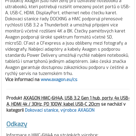
Produkty Axagon jsou navrženy pro uživatele notebooků a
ultrabooků, kteří potřebují rozšířit omezený počet portů o USB-
A, USB-C, HDMI, DisplayPort, ethernet nebo čtečku karet.
Dokovací stanice řady DOCKING a HMC podporují přenosové
rychlosti USB 3.2 a Thunderbolt a umožňují připojení více
monitorů včetně rozlišení 4K a 8K. Čtečky paměťových karet
Axagon podporují široké spektrum formátů včetně SD,
microSD, CFast a CFexpress a jsou oblíbeny mezi fotografy a
videografy. Nabíjecí adaptéry a kabely Axagon s podporou
standardu Power Delivery umožňují rychlé nabíjení notebooků,
tabletů i smartphonů jediným adaptérem. Jako česká značka
Axagon garantuje dostupnou zákaznickou podporu v češtině a
rychlý servis na tuzemském trhu.
Více informací na
www.axagon.eu/cs
Produkt
AXAGON HMC-6H4A, USB 3.2 Gen 1 hub, porty 4x USB-
A, HDMI 4k / 30Hz, PD 100W, kabel USB-C 20cm
se nachází v
kategorii
Dokovací stanice
,
výrobce AXAGON
Odkazy
Informace o HMC-6H4A na stránkách výrobce: