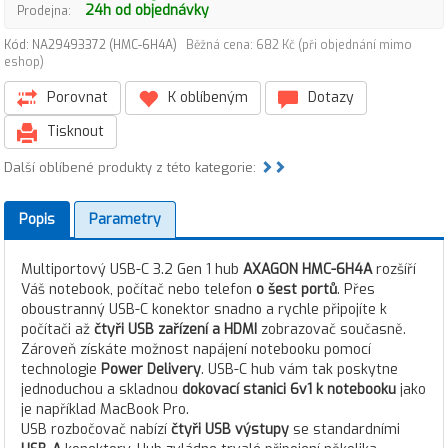
24h od objednávky
Prodejna:
Kód: NA29493372 (HMC-6H4A)
Běžná cena: 682 Kč (při objednání mimo
eshop)
Porovnat
K oblíbeným
Dotazy
Tisknout
Další oblíbené produkty z této kategorie:
Popis
Parametry
Multiportový USB-C 3.2 Gen 1 hub
AXAGON HMC-6H4A
rozšíří
Váš notebook, počítač nebo telefon
o šest portů
. Přes
oboustranný USB-C konektor snadno a rychle připojíte k
počítači až
čtyři USB zařízení a HDMI
zobrazovač současně.
Zároveň získáte možnost napájení notebooku pomocí
technologie
Power Delivery
. USB-C hub vám tak poskytne
jednoduchou a skladnou
dokovací stanici 6v1 k notebooku
jako
je například MacBook Pro.
USB rozbočovač nabízí
čtyři USB výstupy
se standardními