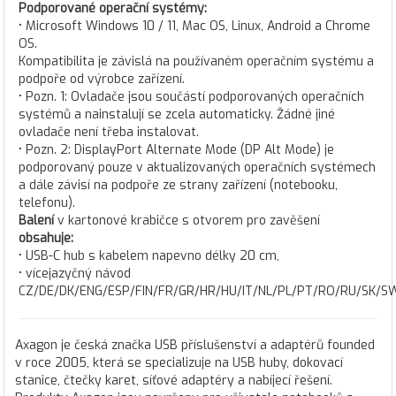
Podporované operační systémy:
• Microsoft Windows 10 / 11, Mac OS, Linux, Android a Chrome
OS.
Kompatibilita je závislá na používaném operačním systému a
podpoře od výrobce zařízení.
• Pozn. 1: Ovladače jsou součástí podporovaných operačních
systémů a nainstalují se zcela automaticky. Žádné jiné
ovladače není třeba instalovat.
• Pozn. 2: DisplayPort Alternate Mode (DP Alt Mode) je
podporovaný pouze v aktualizovaných operačních systémech
a dále závisí na podpoře ze strany zařízení (notebooku,
telefonu).
Balení
v kartonové krabičce s otvorem pro zavěšení
obsahuje:
• USB-C hub s kabelem napevno délky 20 cm,
• vícejazyčný návod
CZ/DE/DK/ENG/ESP/FIN/FR/GR/HR/HU/IT/NL/PL/PT/RO/RU/SK/S
Axagon je česká značka USB příslušenství a adaptérů founded
v roce 2005, která se specializuje na USB huby, dokovací
stanice, čtečky karet, síťové adaptéry a nabíjecí řešení.