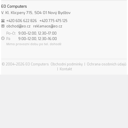
EO Computers
V. Kl. Klicpery 715, 504 01 Nový Bydžov
+420 606 622 826
+420 775 475 125
obchod@eo.cz
reklamace@eo.cz
Po–Čt
9:00–12:00, 12:30–17:00
Pá
9:00–12:00, 12:30–16:00
Mimo provozní dobu po tel. dohodě
© 2004–2026 EO Computers
Obchodní podmínky
|
Ochrana osobních údajů
|
Kontakt