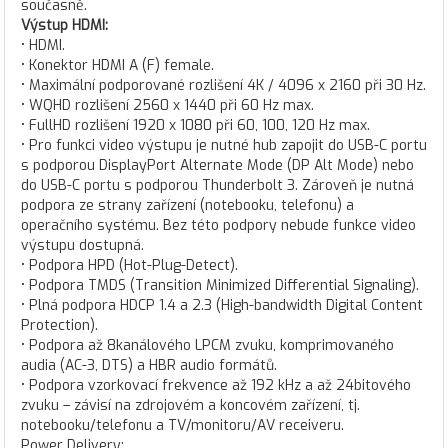
současně.
Výstup HDMI:
• HDMI.
• Konektor HDMI A (F) female.
• Maximální podporované rozlišení 4K / 4096 x 2160 při 30 Hz.
• WQHD rozlišení 2560 x 1440 při 60 Hz max.
• FullHD rozlišení 1920 x 1080 při 60, 100, 120 Hz max.
• Pro funkci video výstupu je nutné hub zapojit do USB-C portu
s podporou DisplayPort Alternate Mode (DP Alt Mode) nebo
do USB-C portu s podporou Thunderbolt 3. Zároveň je nutná
podpora ze strany zařízení (notebooku, telefonu) a
operačního systému. Bez této podpory nebude funkce video
výstupu dostupná.
• Podpora HPD (Hot-Plug-Detect).
• Podpora TMDS (Transition Minimized Differential Signaling).
• Plná podpora HDCP 1.4 a 2.3 (High-bandwidth Digital Content
Protection).
• Podpora až 8kanálového LPCM zvuku, komprimovaného
audia (AC-3, DTS) a HBR audio formátů.
• Podpora vzorkovací frekvence až 192 kHz a až 24bitového
zvuku – závisí na zdrojovém a koncovém zařízení, tj.
notebooku/telefonu a TV/monitoru/AV receiveru.
Power Delivery: