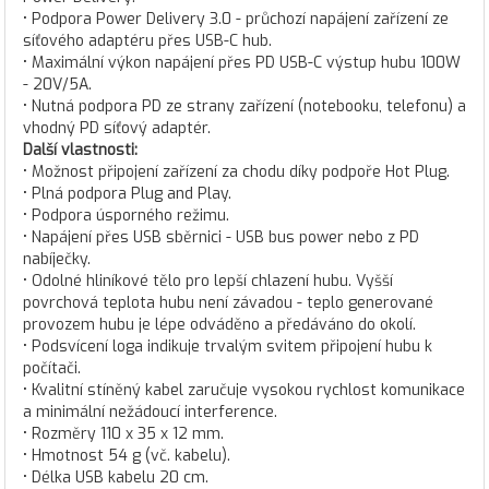
• Podpora Power Delivery 3.0 - průchozí napájení zařízení ze
síťového adaptéru přes USB-C hub.
• Maximální výkon napájení přes PD USB-C výstup hubu 100W
- 20V/5A.
• Nutná podpora PD ze strany zařízení (notebooku, telefonu) a
vhodný PD síťový adaptér.
Další vlastnosti:
• Možnost připojení zařízení za chodu díky podpoře Hot Plug.
• Plná podpora Plug and Play.
• Podpora úsporného režimu.
• Napájení přes USB sběrnici - USB bus power nebo z PD
nabíječky.
• Odolné hliníkové tělo pro lepší chlazení hubu. Vyšší
povrchová teplota hubu není závadou - teplo generované
provozem hubu je lépe odváděno a předáváno do okolí.
• Podsvícení loga indikuje trvalým svitem připojení hubu k
počítači.
• Kvalitní stíněný kabel zaručuje vysokou rychlost komunikace
a minimální nežádoucí interference.
• Rozměry 110 x 35 x 12 mm.
• Hmotnost 54 g (vč. kabelu).
• Délka USB kabelu 20 cm.