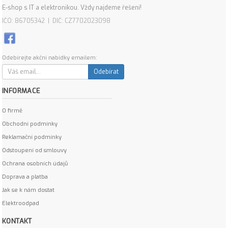
E-shop s IT a elektronikou. Vždy najdeme řešení!
IČO: 86705342 | DIČ: CZ7702023098
Odebírejte akční nabídky emailem:
Odebírat
INFORMACE
O firmě
Obchodní podmínky
Reklamační podmínky
Odstoupení od smlouvy
Ochrana osobních údajů
Doprava a platba
Jak se k nám dostat
Elektroodpad
KONTAKT