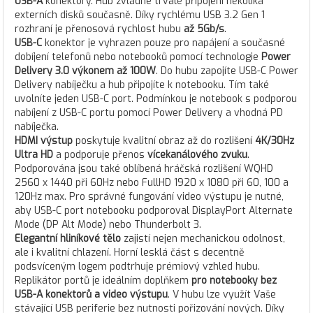
USB-A
konektory. Hub zvládne trvalé připojení několika
externích disků současně. Díky rychlému USB 3.2 Gen 1
rozhraní je přenosová rychlost hubu
až 5Gb/s
.
USB-C
konektor je vyhrazen pouze pro napájení a současné
dobíjení telefonů nebo notebooků pomocí technologie
Power
Delivery 3.0 výkonem až 100W
. Do hubu zapojíte USB-C Power
Delivery nabíječku a hub připojíte k notebooku. Tím také
uvolníte jeden USB-C port. Podmínkou je notebook s podporou
nabíjení z USB-C portu pomocí Power Delivery a vhodná PD
nabíječka.
HDMI výstup
poskytuje kvalitní obraz až do rozlišení
4K/30Hz
Ultra HD
a podporuje přenos
vícekanálového zvuku
.
Podporována jsou také oblíbená hráčská rozlišení WQHD
2560 x 1440 při 60Hz nebo FullHD 1920 x 1080 při 60, 100 a
120Hz max. Pro správné fungování video výstupu je nutné,
aby USB-C port notebooku podporoval DisplayPort Alternate
Mode (DP Alt Mode) nebo Thunderbolt 3.
Elegantní hliníkové tělo
zajistí nejen mechanickou odolnost,
ale i kvalitní chlazení. Horní lesklá část s decentně
podsvíceným logem podtrhuje prémiový vzhled hubu.
Replikátor portů je ideálním doplňkem
pro notebooky bez
USB-A konektorů a video výstupu
. V hubu lze využít Vaše
stávající USB periferie bez nutnosti pořizování nových. Díky