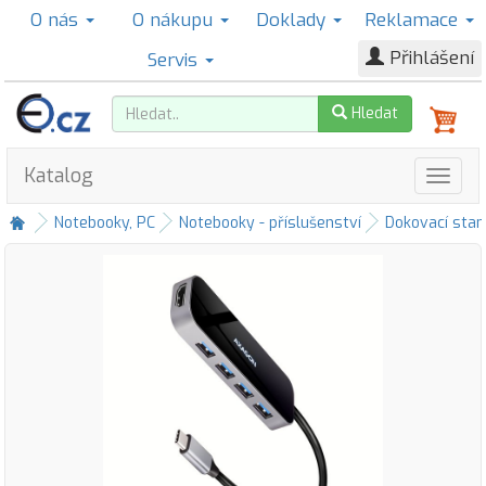
O nás
O nákupu
Doklady
Reklamace
Přihlášení
Servis
Hledat
Katalog
Notebooky, PC
Notebooky - příslušenství
Dokovací stan