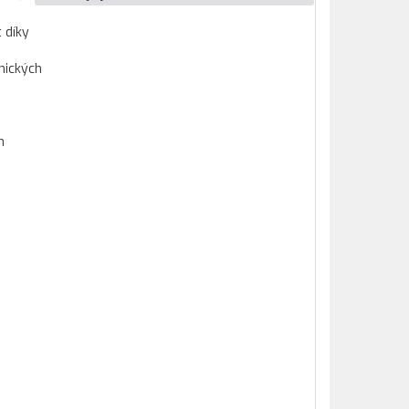
 díky
hnických
m