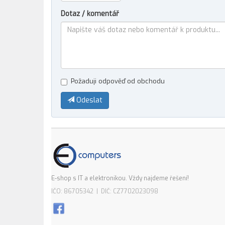
Dotaz / komentář
Požaduji odpověď od obchodu
Odeslat
E-shop s IT a elektronikou. Vždy najdeme řešení!
IČO: 86705342 | DIČ: CZ7702023098