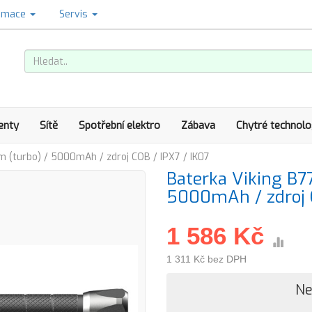
amace
Servis
enty
Sítě
Spotřební elektro
Zábava
Chytré technolo
m (turbo) / 5000mAh / zdroj COB / IPX7 / IK07
Baterka Viking B7
5000mAh / zdroj C
1 586 Kč
1 311 Kč bez DPH
Ne