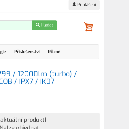
Přihlášení
Hledat
gie
Příslušenství
Různé
799 / 12000lm (turbo) /
OB / IPX7 / IK07
aktuální produkt!
Nelze objednat.