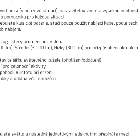
owerbanky (v nouzové situaci), nastavitelný zoom a vysokou odolnost
ho pomocníka pro každou situaci.
řebujete klasické baterie, stačí pouze použít nabíjecí kabel podle tec
b nabíjení.
logii, který promění noc v den.
00 lm), Střední (3 000 lm), Nízký (300 lm) pro přizpůsobení aktuální
víte šířku světelného kužele (přiblížení/oddálení).
 pro celonoční aktivity.
hodlí a jistotu při držení.
oubky a odolná vůči nárazům.
ujete světlo a následně jednotlivými stisknutími přepínáte mezi