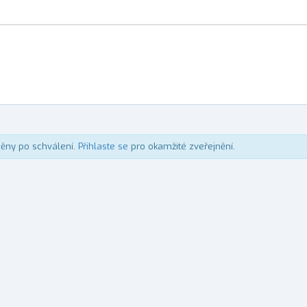
něny po schválení.
Přihlaste se
pro okamžité zveřejnění.