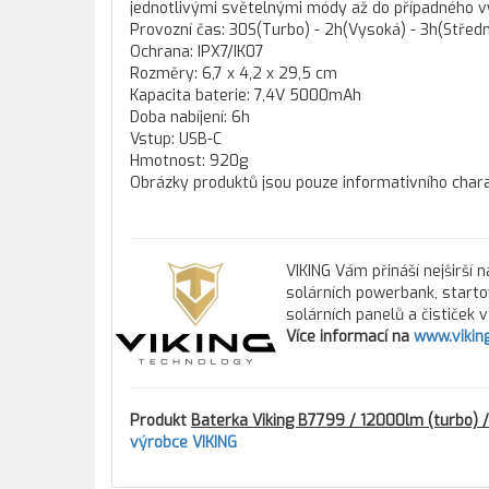
jednotlivými světelnými módy až do případného vyp
Provozní čas: 30S(Turbo) - 2h(Vysoká) - 3h(Střední
Ochrana: IPX7/IK07
Rozměry: 6,7 x 4,2 x 29,5 cm
Kapacita baterie: 7,4V 5000mAh
Doba nabíjení: 6h
Vstup: USB-C
Hmotnost: 920g
Obrázky produktů jsou pouze informativního chara
VIKING Vám přináší nejširší 
solárních powerbank, starto
solárních panelů a čističek 
Více informací na
www.vikin
Produkt
Baterka Viking B7799 / 12000lm (turbo) /
výrobce VIKING