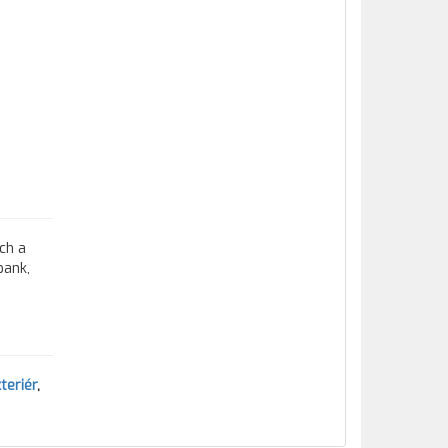
ch a
bank,
xteriér
,