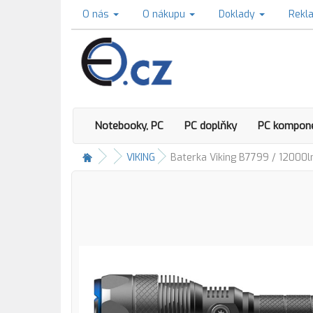
O nás
O nákupu
Doklady
Rekl
Notebooky, PC
PC doplňky
PC kompon
VIKING
Baterka Viking B7799 / 12000l