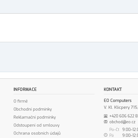
INFORMACE
KONTAKT
EO Computers
O firmě
V. Kl. Klicpery 7
Obchodní podmínky
+420 606 622 
Reklamační podmínky
obchod@eo.cz
Odstoupení od smlouvy
Po–Čt
9:00–12:
Ochrana osobních údajů
Pá
9:00–12: