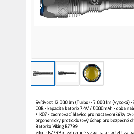
Svítivost 12 000 lm (Turbo) • 7 000 lm (vysoká) • 
COB • kapacita baterie 7,4V / 5000mAh • doba nabíj
/ IK07 • zoomovací hlavice pro nastavení šířky sv
ergonomický protiskluzový úchop pro bezpečné dr
Baterka Viking B7799
Viking B7799 je extrémně výkonná a spolehlivá bat