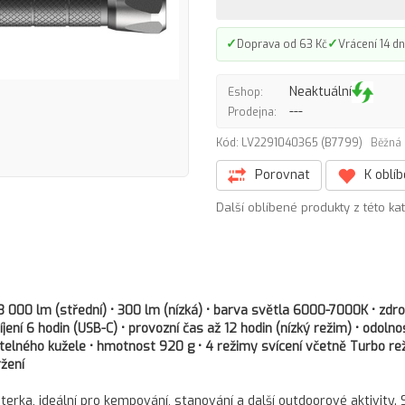
✓
✓
Doprava od 63 Kč
Vrácení 14 dn
Neaktuální
Eshop:
---
Prodejna:
Kód: LV2291040365 (B7799)
Běžná 
Porovnat
K oblí
Další oblíbené produkty z této ka
3 000 lm (střední) • 300 lm (nízká) • barva světla 6000-7000K • zdro
ení 6 hodin (USB-C) • provozní čas až 12 hodin (nízký režim) • odolno
ětelného kužele • hmotnost 920 g • 4 režimy svícení včetně Turbo re
žení
erka, ideální pro kempování, stanování a další outdoorové aktivity. 