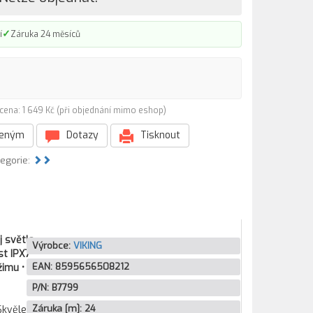
✓
í
Záruka 24 měsíců
cena: 1 649 Kč (při objednání mimo eshop)
beným
Dotazy
Tisknout
tegorie:
j světla
Výrobce:
VIKING
st IPX7
EAN:
8595656508212
žimu •
P/N:
B7799
Záruka [m]:
24
Skvěle