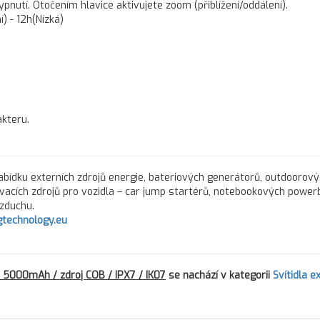
nutí. Otočením hlavice aktivujete zoom (přiblížení/oddálení).
) - 12h(Nízká)
kteru.
nabídku externích zdrojů energie, bateriových generátorů, outdoorový
vacích zdrojů pro vozidla – car jump startérů, notebookových power
vzduchu.
gtechnology.eu
 5000mAh / zdroj COB / IPX7 / IK07
se nachází v kategorii
Svítidla e