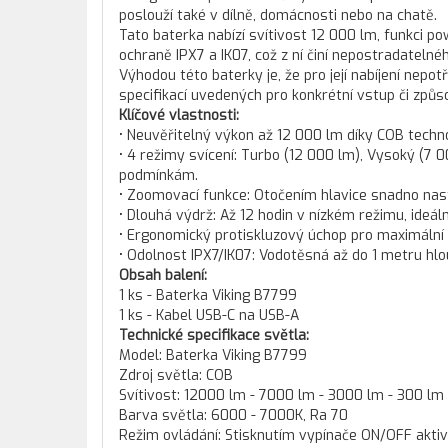
poslouží také v dílně, domácnosti nebo na chatě.
Tato baterka nabízí svítivost 12 000 lm, funkci p
ochraně IPX7 a IK07, což z ní činí nepostradatelné
Výhodou této baterky je, že pro její nabíjení nepot
specifikací uvedených pro konkrétní vstup či způso
Klíčové vlastnosti:
• Neuvěřitelný výkon až 12 000 lm díky COB techno
• 4 režimy svícení: Turbo (12 000 lm), Vysoký (7 0
podmínkám.
• Zoomovací funkce: Otočením hlavice snadno nasta
• Dlouhá výdrž: Až 12 hodin v nízkém režimu, ideální
• Ergonomický protiskluzový úchop pro maximální po
• Odolnost IPX7/IK07: Vodotěsná až do 1 metru hl
Obsah balení:
1 ks - Baterka Viking B7799
1 ks - Kabel USB-C na USB-A
Technické specifikace světla:
Model: Baterka Viking B7799
Zdroj světla: COB
Svítivost: 12000 lm - 7000 lm - 3000 lm - 300 lm
Barva světla: 6000 - 7000K, Ra 70
Režim ovládání: Stisknutím vypínače ON/OFF aktiv