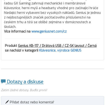
řadou GX Gaming zahrnují mechanické i membránové
klávesnice, herní myši a headsety vhodné pro začínající hráče
hledající herní vybavení bez vysokých nákladů. Genius je jednou
z nejdostupnějších značek počítačového příslušenství na
českém trhu a těší se oblibě zejména v domácnostech a
školách.
Více informací na
www.geniusnet.com/cz
Produkt
Genius KB-117 / Drátová USB / CZ-SK layout / Černá
se nachází v kategorii
Klávesnice
,
výrobce GENIUS
Dotazy a diskuse
Zatím žádné dotazy. Buďte první!
Přidat dotaz nebo komentář