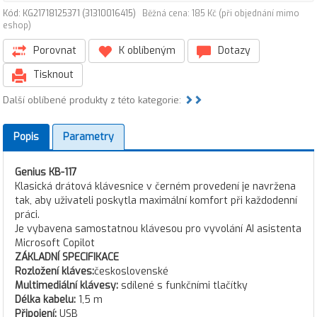
Kód: KG21718125371 (31310016415)
Běžná cena: 185 Kč (při objednání mimo
eshop)
Porovnat
K oblíbeným
Dotazy
Tisknout
Další oblíbené produkty z této kategorie:
Popis
Parametry
Genius KB-117
Klasická drátová klávesnice v černém provedení je navržena
tak, aby uživateli poskytla maximální komfort při každodenní
práci.
Je vybavena samostatnou klávesou pro vyvolání AI asistenta
Microsoft Copilot
ZÁKLADNÍ SPECIFIKACE
Rozložení kláves:
československé
Multimediální klávesy:
sdílené s funkčními tlačítky
Délka kabelu:
1,5 m
Připojení:
USB