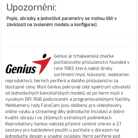
Upozornění:
Popis, obrázky a jednotlivé parametry se mohou lišit v
závislosti na zvoleném modelu a konfiguraci.
Genius je tchajwanská značka
počítačového příslušenství founded v
roce 1983, která nabízí široký
sortiment myší, klávesnic, webkamer,
reproduktorů, herních periferií a dalšího příslušenství za
dostupné ceny. Myši Genius pokrývají celé spektrum uživatelů
od jednoduchých kancelářských modelů až po herní myši s
vysokým DPI, RGB podsvícením a programovatelnými tlačítky.
Webkamery řady FaceCam jsou oblíbeny pro videohovory,
online výuku a streaming díky jednoduché instalaci a dobré
kvalitě obrazu i ve ztížených světelných podmínkách.
Reproduktory Genius nabízejí příznivě ceněné stereo a 2.1
sestavy pro každodenní použití u počítače s důrazem na
jednoduchý design a snadné ovládání. Herní periferie pod