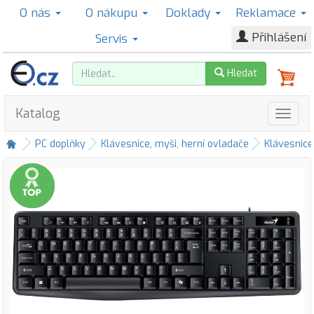
O nás
O nákupu
Doklady
Reklamace
Přihlášení
Servis
Hledat
Katalog
PC doplňky
Klávesnice, myši, herní ovladače
Klávesnice