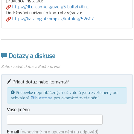
průvodce instalací:
https://dl.ui.com/qig/uvc-g5-bullet/#in…
Dodržování nařízení o kontrole vývozu:
https://katalog.atcomp.cz/katalog/52607…
Dotazy a diskuse
Zatím žádné dotazy. Buďte první!
Přidat dotaz nebo komentář
Příspěvky nepřihlášených uživatelů jsou zveřejněny po
schválení.
Přihlaste se
pro okamžité zveřejnění.
Vaše jméno
E-mail
(nepovinný, pro upozornění na odpověď)