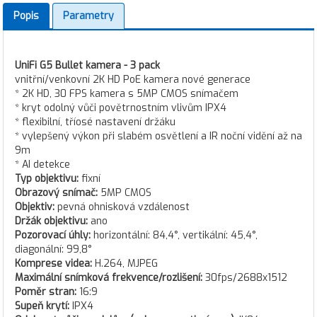
Popis
Parametry
UniFi G5 Bullet kamera - 3 pack
vnitřní/venkovní 2K HD PoE kamera nové generace
* 2K HD, 30 FPS kamera s 5MP CMOS snímačem
* kryt odolný vůči povětrnostním vlivům IPX4
* flexibilní, tříosé nastavení držáku
* vylepšený výkon při slabém osvětlení a IR noční vidění až na
9m
* AI detekce
Typ objektivu:
fixní
Obrazový snímač:
5MP CMOS
Objektiv:
pevná ohnisková vzdálenost
Držák objektivu:
ano
Pozorovací úhly:
horizontální: 84,4°, vertikální: 45,4°,
diagonální: 99,8°
Komprese videa:
H.264, MJPEG
Maximální snímková frekvence/rozlišení:
30fps/2688x1512
Poměr stran:
16:9
Supeň krytí:
IPX4