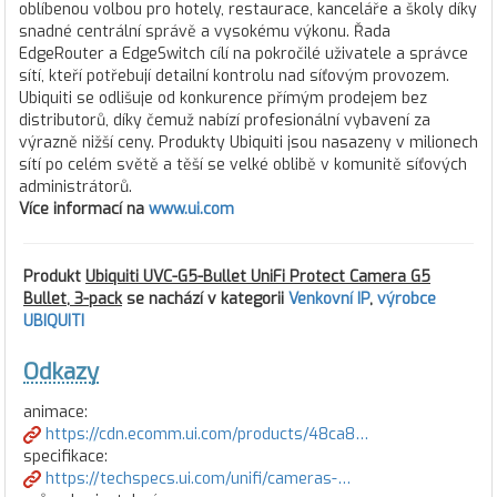
oblíbenou volbou pro hotely, restaurace, kanceláře a školy díky
snadné centrální správě a vysokému výkonu. Řada
EdgeRouter a EdgeSwitch cílí na pokročilé uživatele a správce
sítí, kteří potřebují detailní kontrolu nad síťovým provozem.
Ubiquiti se odlišuje od konkurence přímým prodejem bez
distributorů, díky čemuž nabízí profesionální vybavení za
výrazně nižší ceny. Produkty Ubiquiti jsou nasazeny v milionech
sítí po celém světě a těší se velké oblibě v komunitě síťových
administrátorů.
Více informací na
www.ui.com
Produkt
Ubiquiti UVC-G5-Bullet UniFi Protect Camera G5
Bullet, 3-pack
se nachází v kategorii
Venkovní IP
,
výrobce
UBIQUITI
Odkazy
animace:
https://cdn.ecomm.ui.com/products/48ca8…
specifikace:
https://techspecs.ui.com/unifi/cameras-…