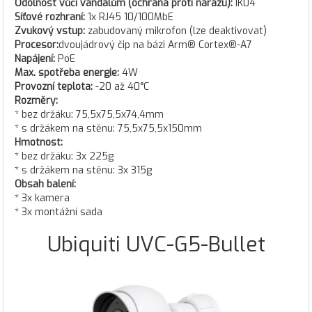
Odolnost vůči vandalům (ochrana proti nárazu):
IK04
Síťové rozhraní:
1x RJ45 10/100MbE
Zvukový vstup:
zabudovaný mikrofon (lze deaktivovat)
Procesor:
dvoujádrový čip na bázi Arm® Cortex®-A7
Napájení:
PoE
Max. spotřeba energie:
4W
Provozní teplota:
-20 až 40°C
Rozměry:
* bez držáku: 75,5x75,5x74,4mm
* s držákem na stěnu: 75,5x75,5x150mm
Hmotnost:
* bez držáku: 3x 225g
* s držákem na stěnu: 3x 315g
Obsah balení:
* 3x kamera
* 3x montážní sada
Ubiquiti UVC-G5-Bullet