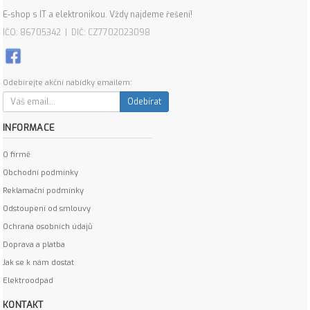
E-shop s IT a elektronikou. Vždy najdeme řešení!
IČO: 86705342 | DIČ: CZ7702023098
Odebírejte akční nabídky emailem:
Odebírat
INFORMACE
O firmě
Obchodní podmínky
Reklamační podmínky
Odstoupení od smlouvy
Ochrana osobních údajů
Doprava a platba
Jak se k nám dostat
Elektroodpad
KONTAKT