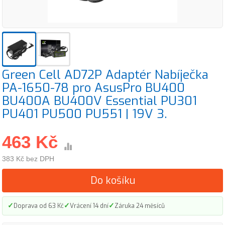
Green Cell AD72P Adaptér Nabíječka
PA-1650-78 pro AsusPro BU400
BU400A BU400V Essential PU301
PU401 PU500 PU551 | 19V 3.
463 Kč
383 Kč bez DPH
Do košíku
✓
✓
✓
Doprava od 63 Kč
Vrácení 14 dní
Záruka 24 měsíců