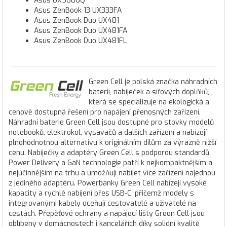
Asus UX560UQ
Asus ZenBook 13 UX333FA
Asus ZenBook Duo UX481
Asus ZenBook Duo UX481FA
Asus ZenBook Duo UX481FL
Green Cell je polská značka náhradních
baterií, nabíječek a síťových doplňků,
která se specializuje na ekologická a
cenově dostupná řešení pro napájení přenosných zařízení.
Náhradní baterie Green Cell jsou dostupné pro stovky modelů
notebooků, elektrokol, vysavačů a dalších zařízení a nabízejí
plnohodnotnou alternativu k originálním dílům za výrazně nižší
cenu. Nabíječky a adaptéry Green Cell s podporou standardů
Power Delivery a GaN technologie patří k nejkompaktnějším a
nejúčinnějším na trhu a umožňují nabíjet více zařízení najednou
z jediného adaptéru. Powerbanky Green Cell nabízejí vysoké
kapacity a rychlé nabíjení přes USB-C, přičemž modely s
integrovanými kabely oceňují cestovatelé a uživatelé na
cestách. Přepěťové ochrany a napájecí lišty Green Cell jsou
oblíbeny v domácnostech i kancelářích díky solidní kvalitě