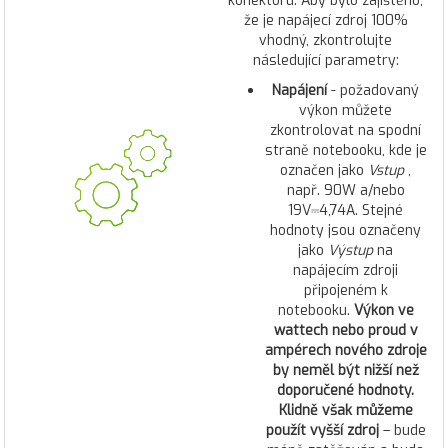
konektoru. Aby bylo zajištěno,
že je napájecí zdroj 100%
vhodný, zkontrolujte
následující parametry:
Napájení
- požadovaný
výkon můžete
zkontrolovat na spodní
straně notebooku, kde je
označen jako
Vstup
,
např. 90W a/nebo
19V⎓4,74A. Stejné
hodnoty jsou označeny
jako
Výstup
na
napájecím zdroji
připojeném k
notebooku.
Výkon ve
wattech nebo proud v
ampérech nového zdroje
by neměl být nižší než
doporučené hodnoty.
Klidně však můžeme
použít vyšší zdroj
– bude