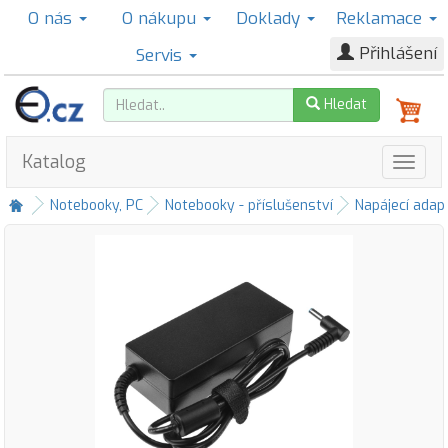
O nás
O nákupu
Doklady
Reklamace
Přihlášení
Servis
Hledat
Katalog
Notebooky, PC
Notebooky - příslušenství
Napájecí adap