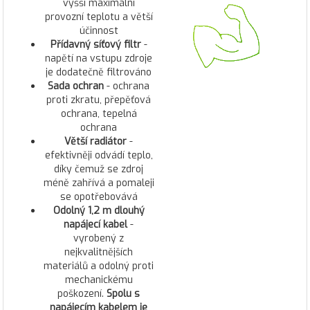
vyšší maximální
provozní teplotu a větší
účinnost
Přídavný síťový filtr
-
napětí na vstupu zdroje
je dodatečně filtrováno
Sada ochran
- ochrana
proti zkratu, přepěťová
ochrana, tepelná
ochrana
Větší radiátor
-
efektivněji odvádí teplo,
díky čemuž se zdroj
méně zahřívá a pomaleji
se opotřebovává
Odolný 1,2 m dlouhý
napájecí kabel
-
vyrobený z
nejkvalitnějších
materiálů a odolný proti
mechanickému
poškození.
Spolu s
napájecím kabelem je