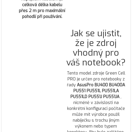
celková délka kabelu
přes 2 m pro maximální
pohodlí při používání.
Jak se ujistit,
že je zdroj
vhodný pro
váš notebook?
Tento model zdroje Green Cell
PRO je určen pro notebooky z
řady
AsusPro BU400 BU400A
PU551 PU551L PU551LA
PU551LD PU551J PU551JA
,
nicméně v závislosti na
konkrétní konfiguraci počítače
může mít výrobce použil
nabíječku s trochu jiným
výkonem nebo typem