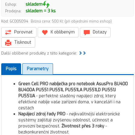
skladem
Eshop:
skladem = 3 ks
Prodejna:
Kód: GC005094
Běžná cena: 500 Kč (při objednání mimo eshop)
Porovnat
K oblíbeným
Dotazy
Tisknout
Další oblíbené produkty z této kategorie:
Popis
Parametry
Green Cell PRO nabíječka pro notebook AsusPro BU400
BU400A PU551 PU551L PU551LA PU551LD PU551J
PU551JA
- perfektně sladěný napájecí zdroj, který
efektivně nabije vaše zařízení doma, v kanceláři i na
cestách
Napájecí zdroj řady PRO
- nejkvalitnější elektronické
systémy zajišťují zvýšenou odolnost, účinnost a
provozní bezpečnost.
Životnost přes 3 roky
-
bezkonkurenční životnost