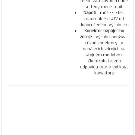
méně zatěžován a bude
se tedy méně topit.
Napětí
- může se lišit
maximálně o ±1V od
doporučeného výrobcem
Konektor napájecího
zdroje
- výrobci používají
různé konektory i v
napájecích zdrojích se
stejným modelem.
Zkontrolujte, zda
odpovídá tvar a velikost
konektoru