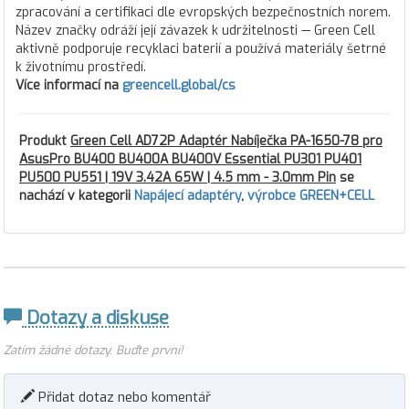
zpracování a certifikaci dle evropských bezpečnostních norem.
Název značky odráží její závazek k udržitelnosti — Green Cell
aktivně podporuje recyklaci baterií a používá materiály šetrné
k životnímu prostředí.
Více informací na
greencell.global/cs
Produkt
Green Cell AD72P Adaptér Nabíječka PA-1650-78 pro
AsusPro BU400 BU400A BU400V Essential PU301 PU401
PU500 PU551 | 19V 3.42A 65W | 4.5 mm - 3.0mm Pin
se
nachází v kategorii
Napájecí adaptéry
,
výrobce GREEN+CELL
Dotazy a diskuse
Zatím žádné dotazy. Buďte první!
Přidat dotaz nebo komentář