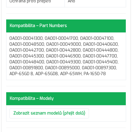
Ochrana proti přepětí
Ano
Kompatibilita – Part Numbers
0A001-00041300, 0A001-00041700, 0A001-00047100,
0A001-00048500, 0A001-00049000, 0A001-00440600,
0A001-00442700, 0A001-00442800, 0A001-00444800,
0A001-00445300, 0A001-00446900, 0A001-00447700,
0A001-00448400, 0A001-00449300, 0A001-00449400,
0A001-00891800, 0A001-00895000, 0A001-00897300,
ADP-65GD B, ADP-65GDB, ADP-65WH, PA-1650-78
Kompatibilita – Modely
Zobrazit seznam modelů (přejít dolů)