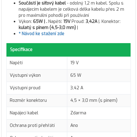
Součástí je síťový kabel
- odolný 1,2 m kabel. Spolu s
napájecím kabelem je celková délka kabelu přes 2 m
pro maximální pohodlí při používání
Výkon:
65W |
.
Napětí:
19V
Proud:
3,42A
|. Konektor:
kulatý s pinem (4,5-3,0 mm)
|
* Návod ke stažení zde
Specifikace
Napětí
19 V
Výstupní výkon
65 W
Výstupní proud
3,42 A
Rozměr konektoru
4,5 × 3,0 mm (s pinem)
Napájecí kabel
Zdarma
Ochrana proti přehřátí
Ano