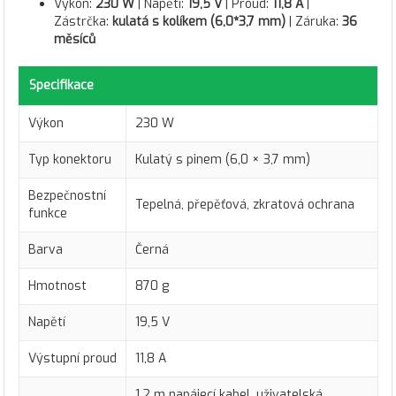
Výkon:
230 W
| Napětí:
19,5 V
| Proud:
11,8 A
|
Zástrčka:
kulatá s kolíkem (6,0*3,7 mm)
| Záruka:
36
měsíců
Specifikace
Výkon
230 W
Typ konektoru
Kulatý s pinem (6,0 × 3,7 mm)
Bezpečnostní
Tepelná, přepěťová, zkratová ochrana
funkce
Barva
Černá
Hmotnost
870 g
Napětí
19,5 V
Výstupní proud
11,8 A
1,2 m napájecí kabel, uživatelská