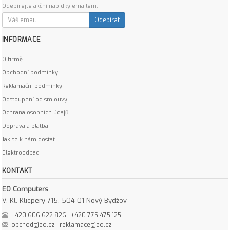
Odebírejte akční nabídky emailem:
Odebírat
INFORMACE
O firmě
Obchodní podmínky
Reklamační podmínky
Odstoupení od smlouvy
Ochrana osobních údajů
Doprava a platba
Jak se k nám dostat
Elektroodpad
KONTAKT
EO Computers
V. Kl. Klicpery 715, 504 01 Nový Bydžov
+420 606 622 826
+420 775 475 125
obchod@eo.cz
reklamace@eo.cz