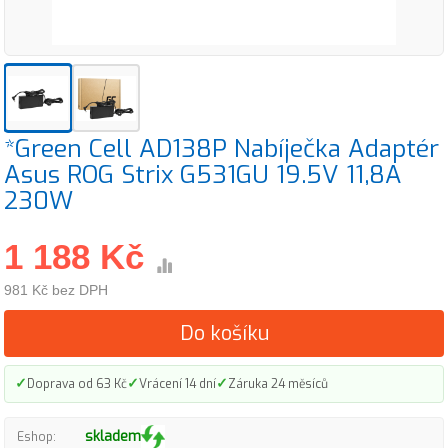
*Green Cell AD138P Nabíječka Adaptér
Asus ROG Strix G531GU 19.5V 11,8A
230W
1 188 Kč
981 Kč bez DPH
Do košíku
✓
✓
✓
Doprava od 63 Kč
Vrácení 14 dní
Záruka 24 měsíců
skladem
Eshop: