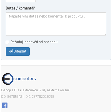
Dotaz / komentář
Požaduji odpověď od obchodu
Odeslat
E-shop s IT a elektronikou. Vždy najdeme řešení!
IČO: 86705342 | DIČ: CZ7702023098