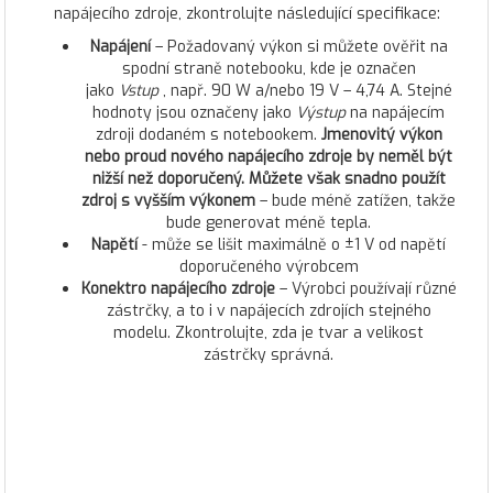
napájecího zdroje, zkontrolujte následující specifikace:
Napájení
– Požadovaný výkon si můžete ověřit na
spodní straně notebooku, kde je označen
jako
Vstup
, např. 90 W a/nebo 19 V – 4,74 A. Stejné
hodnoty jsou označeny jako
Výstup
na napájecím
zdroji dodaném s notebookem.
Jmenovitý výkon
nebo proud nového napájecího zdroje by neměl být
nižší než doporučený. Můžete však snadno použít
zdroj s vyšším výkonem
– bude méně zatížen, takže
bude generovat méně tepla.
Napětí
- může se lišit maximálně o ±1 V od napětí
doporučeného výrobcem
Konektro napájecího zdroje
– Výrobci používají různé
zástrčky, a to i v napájecích zdrojích stejného
modelu. Zkontrolujte, zda je tvar a velikost
zástrčky správná.