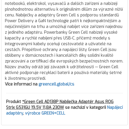
notebooků, elektrokol, vysavačů a dalších zařízení a nabízejí
plnohodnotnou alternativu k originálním dílům za výrazně nižší
cenu. Nabíječky a adaptéry Green Cell s podporou standardů
Power Delivery a GaN technologie patří k nejkompaktnějším a
nejúčinnějším na trhu a umožňují nabíjet více zařízení najednou
z jediného adaptéru. Powerbanky Green Cell nabízejí vysoké
kapacity a rychlé nabíjení přes USB-C, přičemž modely s
integrovanými kabely oceňují cestovatelé a uživatelé na
cestách. Přepěťové ochrany a napájecí lišty Green Cell jsou
oblíbeny v domácnostech i kancelářích díky solidní kvalitě
zpracování a certifikaci dle evropských bezpečnostních norem.
Název značky odráží její závazek k udržitelnosti — Green Cell
aktivně podporuje recyklaci baterií a používá materiály šetrné
k životnímu prostředí.
Více informací na
greencell.global/cs
Produkt
*Green Cell AD138P Nabíječka Adaptér Asus ROG
Strix G531GU 19.5V 11,8A 230W
se nachází v kategorii
Napájecí
adaptéry
,
výrobce GREEN+CELL