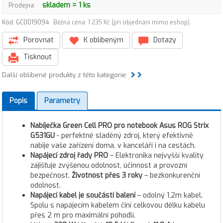
skladem = 1 ks
Prodejna:
Kód: GC0019094
Běžná cena: 1 235 Kč (při objednání mimo eshop)
Porovnat
K oblíbeným
Dotazy
Tisknout
Další oblíbené produkty z této kategorie:
Popis
Parametry
Nabíječka Green Cell PRO pro notebook Asus ROG Strix
G531GU
- perfektně sladěný zdroj, který efektivně
nabije vaše zařízení doma, v kanceláři i na cestách.
Napájecí zdroj řady PRO
– Elektronika nejvyšší kvality
zajišťuje zvýšenou odolnost, účinnost a provozní
bezpečnost.
Životnost přes 3 roky
– bezkonkurenční
odolnost.
Napájecí kabel je součástí balení
– odolný 1,2m kabel.
Spolu s napájecím kabelem činí celkovou délku kabelu
přes 2 m pro maximální pohodlí.