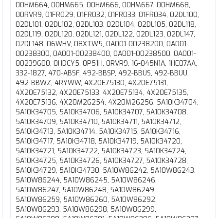
00HM664, 00HM665, 00HM666, 00HM667, 00HM668,
00RVR9, 01FR029, 01FR032, 01FR033, 01FR034, 02DL100,
02DL101, 02DL102, 02DL103, 02DL104, 02DL105, 02DL118,
02DL119, 02DL120, 02DL121, 02DL122, 02DL123, 02DL147,
02DL148, 06WHV, 08XTW5, 0A001-00238200, 0A001-
00238300, 0A001-00238400, 0A001-00238500, 0A001-
00239600, 0HDCY5, 0P51H, 0RVR9, 16-045N1A, 1HE07AA,
332-1827, 470-ABSF, 492-BBSP, 492-BBUS, 492-BBUU,
492-BBWZ, 4RYWW, 4X20E75130, 4X20E75131,
4X20E75132, 4X20E75133, 4X20E75134, 4X20E75135,
4X20E75136, 4X20M26254, 4X20M26256, 5A10K34704,
5A10K34705, 5A10K34706, 5A10K34707, 5A10K34708,
5A10K34709, 5A10K34710, 5A10K34711, 5A10K34712,
5A10K34713, 5A10K34714, 5A10K34715, 5A10K34716,
5A10K34717, 5A10K34718, 5A10K34719, 5A10K34720,
5A10K34721, 5A10K34722, 5A10K34723, 5A10K34724,
5A10K34725, 5A10K34726, 5A10K34727, 5A10K34728,
5A10K34729, 5A10K34730, 5A10W86242, 5A10W86243,
5A10W86244, 5A10W86245, 5A10W86246,
5A10W86247, 5A10W86248, 5A10W86249,
5A10W86259, 5A10W86260, 5A10W86292,
5A10W86293, 5A10W86298, 5A10W86299,