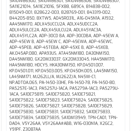
5A10W86300, 5A10W86301, 5A10W86306, 5A10W86307,
5A11E21014, 5A11E21016, 5FX88, 689C4, 814838-002,
815049-001, 828622-003, 828769-001, 843319-002,
844205-850, 8XTW5, A045R031L, A16-045N1A, A1932,
AA45NM170, ADLX45UCCU2A, ADLX45UDCC2A,
ADLX45ULCE2A, ADLX45ULCU2A, ADLX45YAC3A,
ADLX45YLC2A, ADP-30CD BA, ADP-30CDBA, ADP-45EW A,
ADP-45EW B, ADP-45EW C, ADP-45EWA, ADP-45EWC,
ADP-45PEB, ADP-45TEBA, ADP-45XE B, ADP-45XEB,
AK.045AP.080, APA93US, ATA45NM180, DA30NM150,
DA45NM180, GX20M33037, GX20M33045, HA45NM170,
HA45NM180, HDCY5, HKA30NM150, KP.04501.007,
KP.04501.011, KP.04503.005, KP.0450H.005, LA45NM150,
LA45NM171, MJ262LL/A, MJ262Z/A, N45W-C1,
NP.ADT0A.065, PA-1450-33HE, PA-1450-78, PA-1450-80,
PA5257E-1AC3, PA5257U-1ACA, PA5279A-1AC3, PA5279U-
1ACA, SA10E75819, SA10E75820, SA10E75821,
SA10E75822, SA10E75823, SA10E75824, SA10E75825,
SA10E75826, SA10E75827, SA10E75828, SA10E75829,
SA10E75830, SA10E75831, SA10E75832, SA10E75833,
SA10E75834, SA10E75835, SA10M13949, TPN-CA01, TPN-
DA04, V5Y26AA, V5Y26AA#ABB, W16-030N1A, X2GC2,
Y91PF, Z3Q87AA