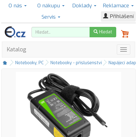
O nás
O nákupu
Doklady
Reklamace
Přihlášení
Servis
Hledat
Katalog
Notebooky, PC
Notebooky - příslušenství
Napájecí adap