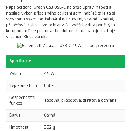
Napájecí zdroj Green Cell USB-C nejenže upraví napětí a
nabíjecí výkon připojeného zařízení sám, nabíječka je také
vybavena všemi potřebnými ochranami, včetně tepelné,
přepěťové a zkratové ochrany. Nejvyšší kvalita použitých
komponentů se promítá do odolnosti - na napájecí zdroj se
vztahuje 3letá záruka.
Specifikace
Výkon
45 W
Typ konektoru
USB-C
Bezpečnostní
Tepelná, přepěťová, zkratová ochrana
funkce
Barva
Černá
Hmotnost
352 g