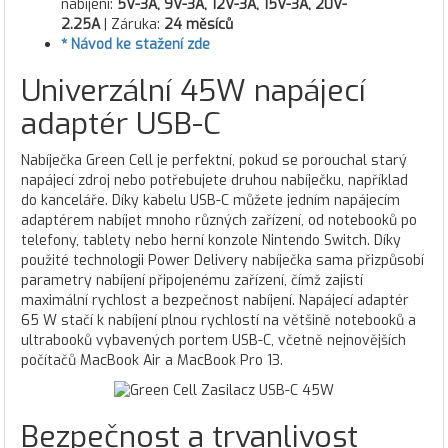
nabíjení:
5V-3A, 9V-3A, 12V-3A, 15V-3A, 20V-
2.25A
| Záruka:
24
měsíců
* Návod ke stažení zde
Univerzální 45W napájecí
adaptér USB-C
Nabíječka Green Cell je perfektní, pokud se porouchal starý
napájecí zdroj nebo potřebujete druhou nabíječku, například
do kanceláře. Díky kabelu USB-C můžete jedním napájecím
adaptérem nabíjet mnoho různých zařízení, od notebooků po
telefony, tablety nebo herní konzole Nintendo Switch. Díky
použité technologii Power Delivery nabíječka sama přizpůsobí
parametry nabíjení připojenému zařízení, čímž zajistí
maximální rychlost a bezpečnost nabíjení. Napájecí adaptér
65 W stačí k nabíjení plnou rychlostí na většině notebooků a
ultrabooků vybavených portem USB-C, včetně nejnovějších
počítačů MacBook Air a MacBook Pro 13.
Bezpečnost a trvanlivost