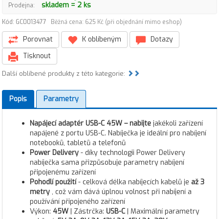
skladem = 2 ks
Prodejna:
Kód: GC0013477
Běžná cena: 625 Kč (při objednání mimo eshop)
Porovnat
K oblíbeným
Dotazy
Tisknout
Další oblíbené produkty z této kategorie:
Popis
Parametry
Napájecí adaptér USB-C 45W – nabijte
jakékoli zařízení
napájené z portu USB-C. Nabíječka je ideální pro nabíjení
notebooků, tabletů a telefonů
Power Delivery
- díky technologii Power Delivery
nabíječka sama přizpůsobuje parametry nabíjení
připojenému zařízení
Pohodlí použití
- celková délka nabíjecích kabelů je
až 3
metry
, což vám dává úplnou volnost při nabíjení a
používání připojeného zařízení
Výkon:
4
5W
| Zástrčka:
USB-C
| Maximální parametry