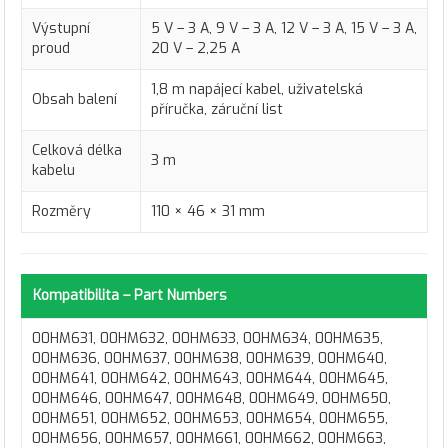
Výstupní
5 V – 3 A, 9 V – 3 A, 12 V – 3 A, 15 V – 3 A,
proud
20 V – 2,25 A
1,8 m napájecí kabel, uživatelská
Obsah balení
příručka, záruční list
Celková délka
3 m
kabelu
Rozměry
110 × 46 × 31 mm
Kompatibilita – Part Numbers
00HM631, 00HM632, 00HM633, 00HM634, 00HM635,
00HM636, 00HM637, 00HM638, 00HM639, 00HM640,
00HM641, 00HM642, 00HM643, 00HM644, 00HM645,
00HM646, 00HM647, 00HM648, 00HM649, 00HM650,
00HM651, 00HM652, 00HM653, 00HM654, 00HM655,
00HM656, 00HM657, 00HM661, 00HM662, 00HM663,