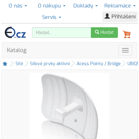
O nás
O nákupu
Doklady
Reklamace
Přihlášení
Servis
Hledat
Katalog
Sítě
Síťové prvky aktivní
Acess Pointy / Bridge
UBIQU