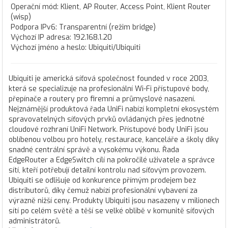
Operační mód: Klient, AP Router, Access Point, Klient Router
(wisp)
Podpora IPv6: Transparentní (režim bridge)
Výchozí IP adresa: 192.168.1.20
Výchozí jméno a heslo: Ubiquiti/Ubiquiti
Ubiquiti je americká síťová společnost founded v roce 2003,
která se specializuje na profesionální Wi-Fi přístupové body,
přepínače a routery pro firemní a průmyslové nasazení.
Nejznámější produktová řada UniFi nabízí kompletní ekosystém
spravovatelných síťových prvků ovládaných přes jednotné
cloudové rozhraní UniFi Network. Přístupové body UniFi jsou
oblíbenou volbou pro hotely, restaurace, kanceláře a školy díky
snadné centrální správě a vysokému výkonu. Řada
EdgeRouter a EdgeSwitch cílí na pokročilé uživatele a správce
sítí, kteří potřebují detailní kontrolu nad síťovým provozem.
Ubiquiti se odlišuje od konkurence přímým prodejem bez
distributorů, díky čemuž nabízí profesionální vybavení za
výrazně nižší ceny. Produkty Ubiquiti jsou nasazeny v milionech
sítí po celém světě a těší se velké oblibě v komunitě síťových
administrátorů.