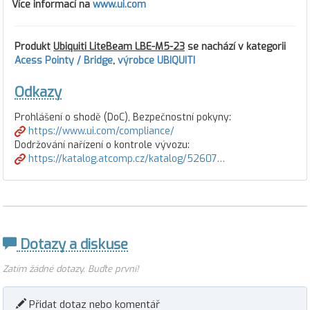
Více informací na
www.ui.com
Produkt
Ubiquiti LiteBeam LBE-M5-23
se nachází v kategorii
Acess Pointy / Bridge
,
výrobce UBIQUITI
Odkazy
Prohlášení o shodě (DoC), Bezpečnostní pokyny:
https://www.ui.com/compliance/
Dodržování nařízení o kontrole vývozu:
https://katalog.atcomp.cz/katalog/52607…
Dotazy a diskuse
Zatím žádné dotazy. Buďte první!
Přidat dotaz nebo komentář