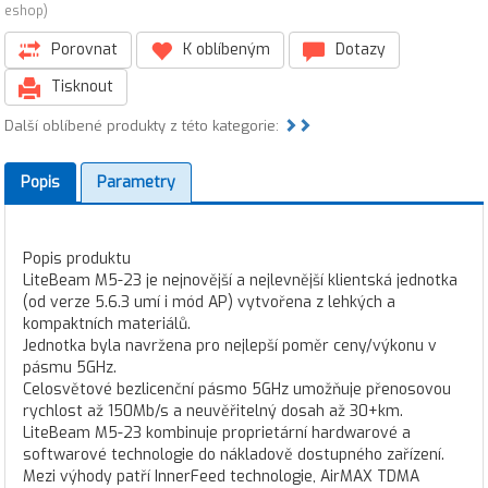
eshop)
Porovnat
K oblíbeným
Dotazy
Tisknout
Další oblíbené produkty z této kategorie:
Popis
Parametry
Popis produktu
LiteBeam M5-23 je nejnovější a nejlevnější klientská jednotka
(od verze 5.6.3 umí i mód AP) vytvořena z lehkých a
kompaktních materiálů.
Jednotka byla navržena pro nejlepší poměr ceny/výkonu v
pásmu 5GHz.
Celosvětové bezlicenční pásmo 5GHz umožňuje přenosovou
rychlost až 150Mb/s a neuvěřitelný dosah až 30+km.
LiteBeam M5-23 kombinuje proprietární hardwarové a
softwarové technologie do nákladově dostupného zařízení.
Mezi výhody patří InnerFeed technologie, AirMAX TDMA