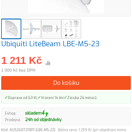
Ubiquiti LiteBeam LBE-M5-23
1 211 Kč
1 000 Kč bez DPH
Do košíku
✓
✓
✓
Doprava od 63 Kč
Vrácení 14 dní
Záruka 24 měsíců
skladem
Eshop:
24h od objednávky
Prodejna:
Kód: AU52607211811 (LBE-M5-23)
Běžná cena: 1 259 Kč (při objednání mimo