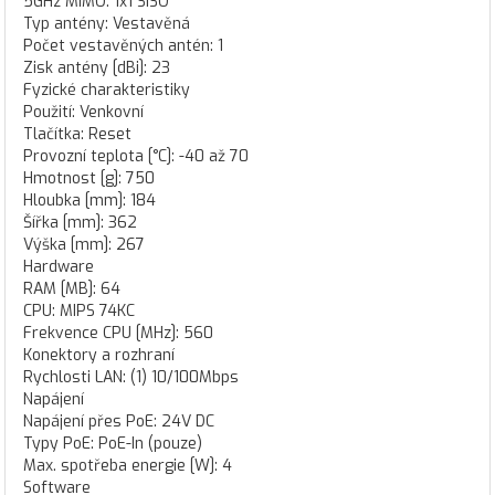
5GHz MIMO: 1x1 SISO
Typ antény: Vestavěná
Počet vestavěných antén: 1
Zisk antény [dBi]: 23
Fyzické charakteristiky
Použití: Venkovní
Tlačítka: Reset
Provozní teplota [°C]: -40 až 70
Hmotnost [g]: 750
Hloubka [mm]: 184
Šířka [mm]: 362
Výška [mm]: 267
Hardware
RAM [MB]: 64
CPU: MIPS 74KC
Frekvence CPU [MHz]: 560
Konektory a rozhraní
Rychlosti LAN: (1) 10/100Mbps
Napájení
Napájení přes PoE: 24V DC
Typy PoE: PoE-In (pouze)
Max. spotřeba energie [W]: 4
Software