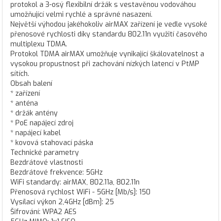
protokol a 3-osý flexibilní držák s vestavěnou vodováhou
umožňující velmi rychlé a správné nasazení.
Největší výhodou jakéhokoliv airMAX zařízení je vedle vysoké
přenosové rychlosti díky standardu 802.11n využití časového
multiplexu TDMA.
Protokol TDMA airMAX umožňuje vynikající škálovatelnost a
vysokou propustnost při zachování nízkých latencí v PtMP
sítích.
Obsah balení
* zařízení
* anténa
* držák antény
* PoE napájecí zdroj
* napájecí kabel
* kovová stahovací páska
Technické parametry
Bezdrátové vlastnosti
Bezdrátové frekvence: 5GHz
WiFi standardy: airMAX, 802.11a, 802.11n
Přenosová rychlost WiFi - 5GHz [Mb/s]: 150
Vysílací výkon 2,4GHz [dBm]: 25
Šifrování: WPA2 AES