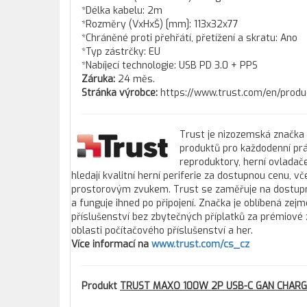
*Délka kabelu: 2m
*Rozměry (VxHxŠ) [mm]: 113x32x77
*Chráněné proti přehřátí, přetížení a skratu: Ano
*Typ zástrčky: EU
*Nabíjecí technologie: USB PD 3.0 + PPS
Záruka:
24 měs.
Stránka výrobce:
https://www.trust.com/en/prod
Trust je nizozemská značka 
produktů pro každodenní prác
reproduktory, herní ovladače
hledají kvalitní herní periferie za dostupnou cenu,
prostorovým zvukem. Trust se zaměřuje na dostupno
a funguje ihned po připojení. Značka je oblíbená zej
příslušenství bez zbytečných příplatků za prémiové 
oblasti počítačového příslušenství a her.
Více informací na
www.trust.com/cs_cz
Produkt
TRUST MAXO 100W 2P USB-C GAN CHAR