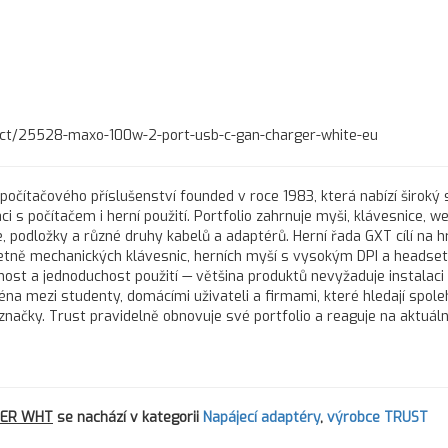
uct/25528-maxo-100w-2-port-usb-c-gan-charger-white-eu
počítačového příslušenství founded v roce 1983, která nabízí široký
i s počítačem i herní použití. Portfolio zahrnuje myši, klávesnice, 
, podložky a různé druhy kabelů a adaptérů. Herní řada GXT cílí na hr
 včetně mechanických klávesnic, herních myší s vysokým DPI a headse
st a jednoduchost použití — většina produktů nevyžaduje instalaci
ména mezi studenty, domácími uživateli a firmami, které hledají spole
značky. Trust pravidelně obnovuje své portfolio a reaguje na aktuáln
GER WHT
se nachází v kategorii
Napájecí adaptéry
,
výrobce TRUST