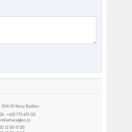
15, 504 01 Nový Bydžov
826
+420 775 475 125
reklamace@eo.cz
00, 12:30–17:00