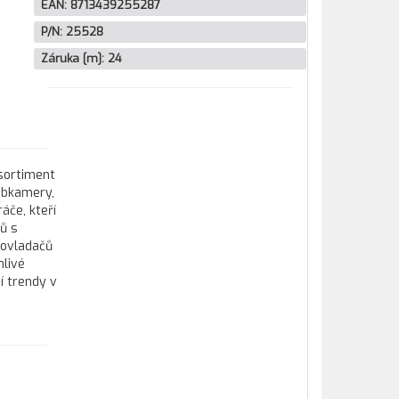
EAN:
8713439255287
P/N:
25528
Záruka [m]:
24
 sortiment
webkamery,
áče, kteří
tů s
 ovladačů
hlivé
í trendy v