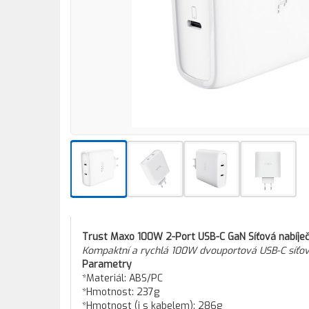
Trust Maxo 100W 2-Port USB-C GaN Síťová nabíječk
Kompaktní a rychlá 100W dvouportová USB-C síťová
Parametry
*Materiál: ABS/PC
*Hmotnost: 237g
*Hmotnost (i s kabelem): 286g