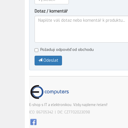
Dotaz / komentář
Požaduji odpověď od obchodu
Odeslat
E-shop s IT a elektronikou. Vždy najdeme řešení!
IČO: 86705342 | DIČ: CZ7702023098