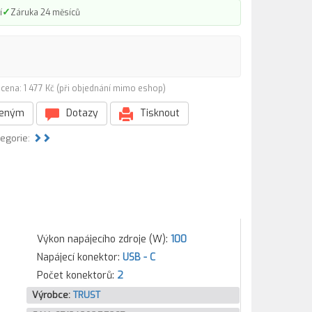
✓
í
Záruka 24 měsíců
cena: 1 477 Kč (při objednání mimo eshop)
beným
Dotazy
Tisknout
tegorie:
Výkon napájecího zdroje (W):
100
Napájecí konektor:
USB - C
Počet konektorů:
2
Výrobce:
TRUST