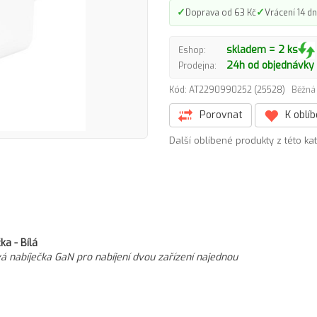
✓
✓
Doprava od 63 Kč
Vrácení 14 dn
skladem = 2 ks
Eshop:
24h od objednávky
Prodejna:
Kód: AT2290990252 (25528)
Běžná 
Porovnat
K oblí
Další oblíbené produkty z této ka
a - Bílá
 nabíječka GaN pro nabíjení dvou zařízení najednou