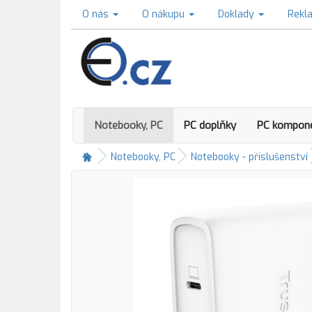
O nás
O nákupu
Doklady
Rekl
Notebooky, PC
PC doplňky
PC kompon
Notebooky, PC
Notebooky - příslušenství