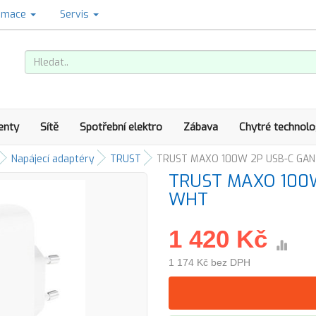
amace
Servis
enty
Sítě
Spotřební elektro
Zábava
Chytré technolo
Napájecí adaptéry
TRUST
TRUST MAXO 100W 2P USB-C GA
TRUST MAXO 100
WHT
1 420 Kč
1 174 Kč bez DPH