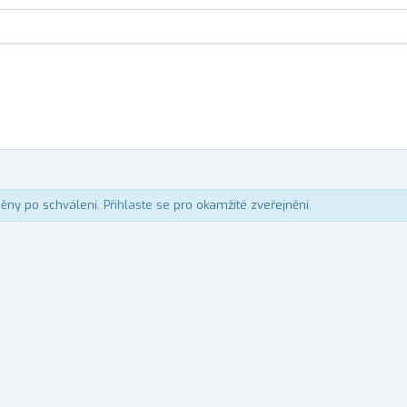
něny po schválení.
Přihlaste se
pro okamžité zveřejnění.