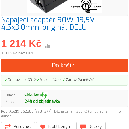
Napájecí adaptér 90W, 19,5V
4.5x3.0mm, originál DELL
1 214 Kč
1 003 Kč bez DPH
Do košíku
✓
✓
✓
Doprava od 63 Kč
Vrácení 14 dní
Záruka 24 měsíců
skladem
Eshop:
24h od objednávky
Prodejna:
Kód: AS2191062286 (77011277)
Běžná cena: 1 263 Kč (při objednání mimo
eshop)
Porovnat
K oblíbeným
Dotazy