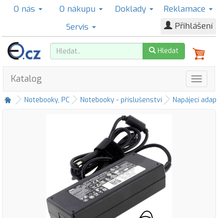
O nás
O nákupu
Doklady
Reklamace
Přihlášení
Servis
Hledat
Katalog
Notebooky, PC
Notebooky - příslušenství
Napájecí adap