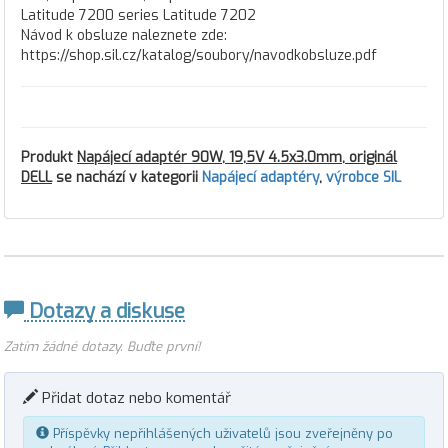
Latitude 7200 series Latitude 7202
Návod k obsluze naleznete zde:
https://shop.sil.cz/katalog/soubory/navodkobsluze.pdf
Produkt
Napájecí adaptér 90W, 19,5V 4.5x3.0mm, originál
DELL
se nachází v kategorii
Napájecí adaptéry
,
výrobce SIL
Dotazy a diskuse
Zatím žádné dotazy. Buďte první!
Přidat dotaz nebo komentář
Příspěvky nepřihlášených uživatelů jsou zveřejněny po