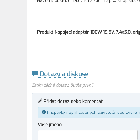
Návod k obsluze naleznete zde: https://shop.sil.
Produkt
Napájecí adaptér 180W 19,5V, 7.4x5.0, ori
Dotazy a diskuse
Zatím žádné dotazy. Buďte první!
Přidat dotaz nebo komentář
Příspěvky nepřihlášených uživatelů jsou zveřej
Vaše jméno