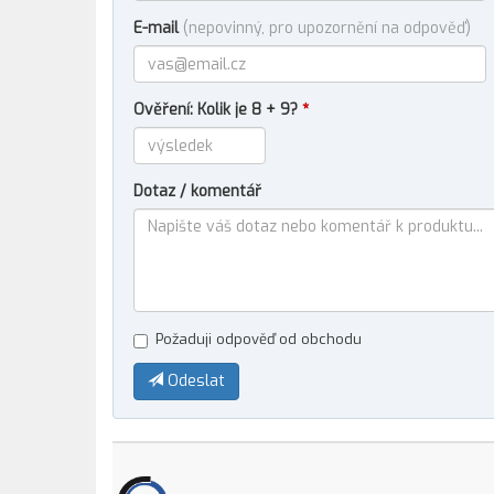
E-mail
(nepovinný, pro upozornění na odpověď)
Ověření: Kolik je 8 + 9?
*
Dotaz / komentář
Požaduji odpověď od obchodu
Odeslat