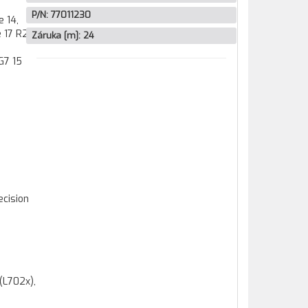
P/N:
77011230
 14,
 17 R2,
Záruka [m]:
24
G7 15
ecision
(L702x),