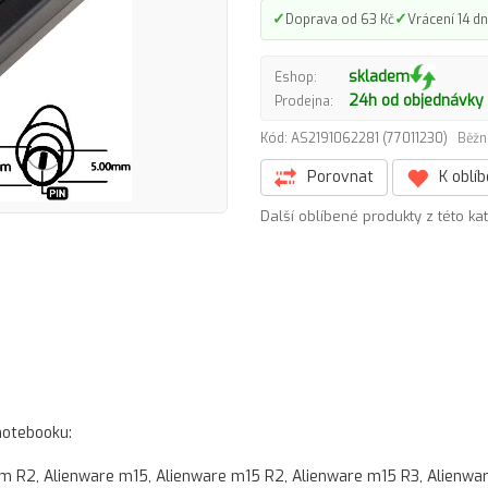
✓
✓
Doprava od 63 Kč
Vrácení 14 dn
skladem
Eshop:
24h od objednávky
Prodejna:
Kód: AS2191062281 (77011230)
Běžn
Porovnat
K oblí
Další oblíbené produkty z této ka
notebooku:
m R2, Alienware m15, Alienware m15 R2, Alienware m15 R3, Alienwa