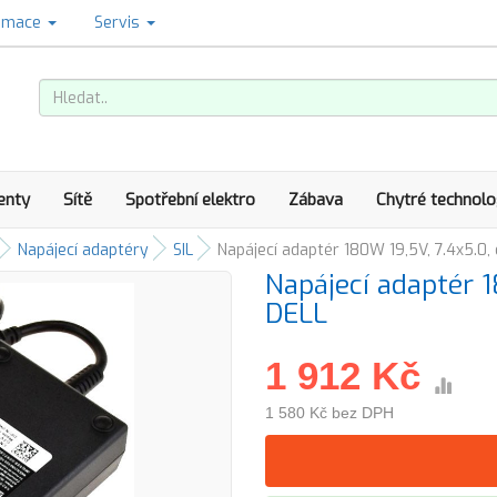
amace
Servis
enty
Sítě
Spotřební elektro
Zábava
Chytré technolo
Napájecí adaptéry
SIL
Napájecí adaptér 180W 19,5V, 7.4x5.0, 
Napájecí adaptér 1
DELL
1 912 Kč
1 580 Kč bez DPH