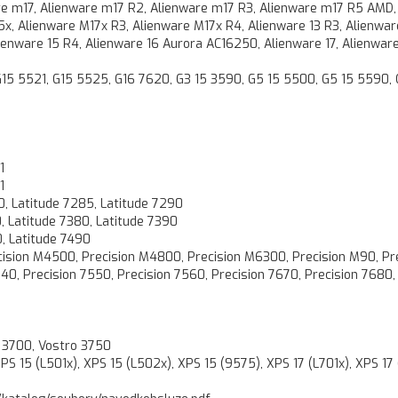
re m17, Alienware m17 R2, Alienware m17 R3, Alienware m17 R5 AMD,
x, Alienware M17x R3, Alienware M17x R4, Alienware 13 R3, Alienware
lienware 15 R4, Alienware 16 Aurora AC16250, Alienware 17, Alienware
 G15 5521, G15 5525, G16 7620, G3 15 3590, G5 15 5500, G5 15 5590, 
1
1
0, Latitude 7285, Latitude 7290
, Latitude 7380, Latitude 7390
0, Latitude 7490
cision M4500, Precision M4800, Precision M6300, Precision M90, Pr
540, Precision 7550, Precision 7560, Precision 7670, Precision 7680,
o 3700, Vostro 3750
15 (L501x), XPS 15 (L502x), XPS 15 (9575), XPS 17 (L701x), XPS 17 