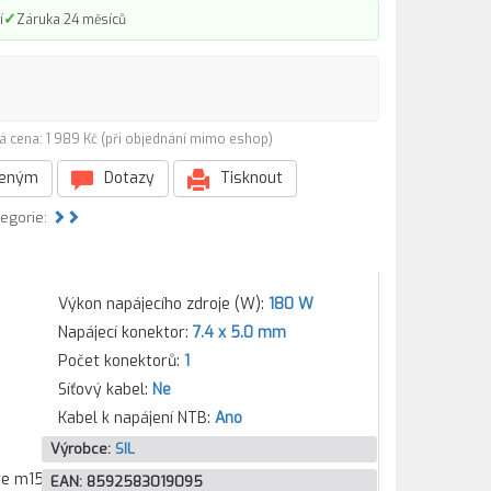
✓
í
Záruka 24 měsíců
á cena: 1 989 Kč (při objednání mimo eshop)
beným
Dotazy
Tisknout
tegorie:
Výkon napájecího zdroje (W):
180 W
Napájecí konektor:
7.4 x 5.0 mm
Počet konektorů:
1
Síťový kabel:
Ne
Kabel k napájení NTB:
Ano
Výrobce:
SIL
re m15
EAN:
8592583019095