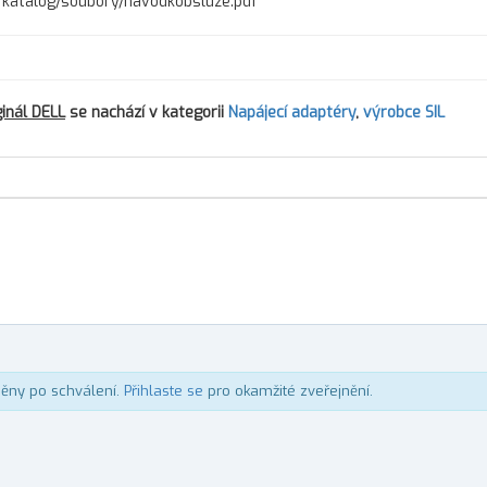
cz/katalog/soubory/navodkobsluze.pdf
ginál DELL
se nachází v kategorii
Napájecí adaptéry
,
výrobce SIL
něny po schválení.
Přihlaste se
pro okamžité zveřejnění.