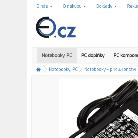
O nás
O nákupu
Doklady
Rekl
Notebooky, PC
PC doplňky
PC kompon
Notebooky, PC
Notebooky - příslušenství