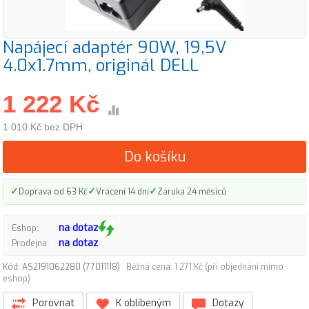
Napájecí adaptér 90W, 19,5V
4.0x1.7mm, originál DELL
1 222 Kč
1 010 Kč bez DPH
Do košíku
✓
✓
✓
Doprava od 63 Kč
Vrácení 14 dní
Záruka 24 měsíců
na dotaz
Eshop:
na dotaz
Prodejna:
Kód: AS2191062280 (77011118)
Běžná cena: 1 271 Kč (při objednání mimo
eshop)
Porovnat
K oblíbeným
Dotazy