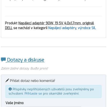
Produkt
Napájecí adaptér 90W, 19,5V 4.0x1.7mm, originál
DELL
se nachází v kategorii
Napájecí adaptéry
,
výrobce SIL
Dotazy a diskuse
Zatím žádné dotazy. Buďte první!
Přidat dotaz nebo komentář
Příspěvky nepřihlášených uživatelů jsou zveřejněny po
schválení.
Přihlaste se
pro okamžité zveřejnění.
Vaše jméno