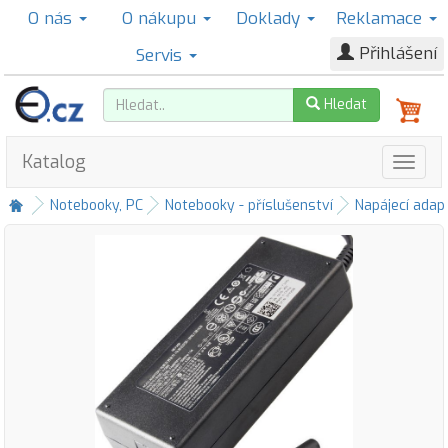
O nás
O nákupu
Doklady
Reklamace
Přihlášení
Servis
Hledat
Katalog
Notebooky, PC
Notebooky - příslušenství
Napájecí adap