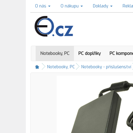
O nás
O nákupu
Doklady
Rekl
Notebooky, PC
PC doplňky
PC kompon
Notebooky, PC
Notebooky - příslušenství