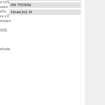
re m15
P/N:
77011054
nware
 M17x
Záruka [m]:
24
are x17
lienware
3500,
atitude