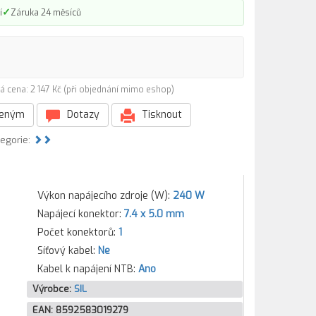
✓
í
Záruka 24 měsíců
á cena: 2 147 Kč (při objednání mimo eshop)
beným
Dotazy
Tisknout
tegorie:
Výkon napájecího zdroje (W):
240 W
Napájecí konektor:
7.4 x 5.0 mm
Počet konektorů:
1
Síťový kabel:
Ne
Kabel k napájení NTB:
Ano
Výrobce:
SIL
EAN:
8592583019279