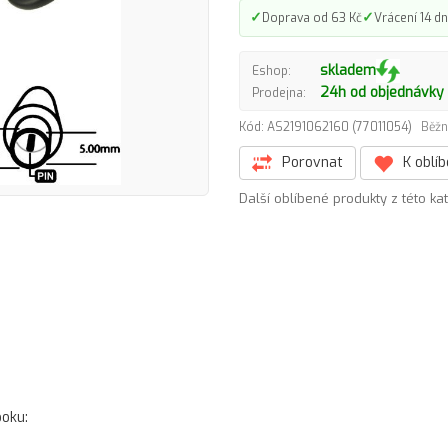
✓
✓
Doprava od 63 Kč
Vrácení 14 dn
skladem
Eshop:
24h od objednávky
Prodejna:
Kód: AS2191062160 (77011054)
Běžn
Porovnat
K oblí
Další oblíbené produkty z této ka
oku: