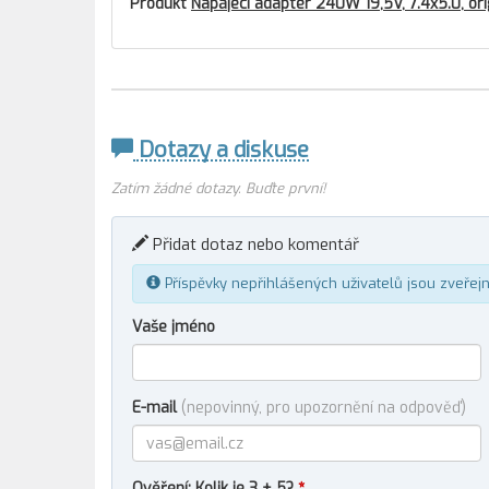
Produkt
Napájecí adaptér 240W 19,5V, 7.4x5.0, ori
Dotazy a diskuse
Zatím žádné dotazy. Buďte první!
Přidat dotaz nebo komentář
Příspěvky nepřihlášených uživatelů jsou zveřej
Vaše jméno
E-mail
(nepovinný, pro upozornění na odpověď)
Ověření: Kolik je 3 + 5?
*