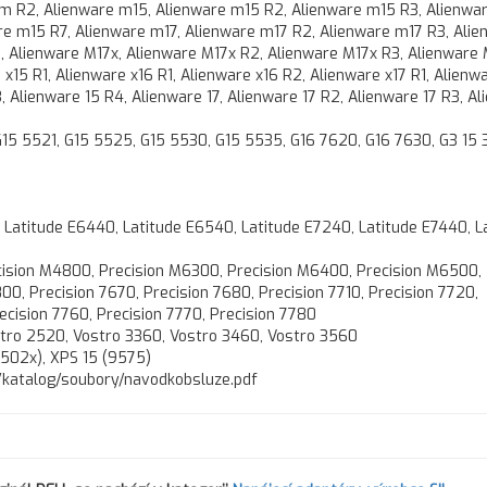
m R2, Alienware m15, Alienware m15 R2, Alienware m15 R3, Alienwa
re m15 R7, Alienware m17, Alienware m17 R2, Alienware m17 R3, Alie
 Alienware M17x, Alienware M17x R2, Alienware M17x R3, Alienware
x15 R1, Alienware x16 R1, Alienware x16 R2, Alienware x17 R1, Alienw
, Alienware 15 R4, Alienware 17, Alienware 17 R2, Alienware 17 R3, A
 G15 5521, G15 5525, G15 5530, G15 5535, G16 7620, G16 7630, G3 15 
, Latitude E6440, Latitude E6540, Latitude E7240, Latitude E7440, L
cision M4800, Precision M6300, Precision M6400, Precision M6500,
0, Precision 7670, Precision 7680, Precision 7710, Precision 7720,
recision 7760, Precision 7770, Precision 7780
stro 2520, Vostro 3360, Vostro 3460, Vostro 3560
L502x), XPS 15 (9575)
cz/katalog/soubory/navodkobsluze.pdf