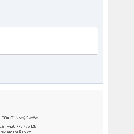
15, 504 01 Nový Bydžov
826
+420 775 475 125
reklamace@eo.cz