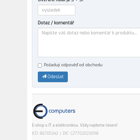
Dotaz / komentář
Požaduji odpověď od obchodu
Odeslat
E-shop s IT a elektronikou. Vždy najdeme řešení!
IČO: 86705342 | DIČ: CZ7702023098