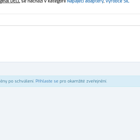
ginál DELL
se nachází v kategorii
Napájecí adaptéry
,
výrobce SIL
něny po schválení.
Přihlaste se
pro okamžité zveřejnění.