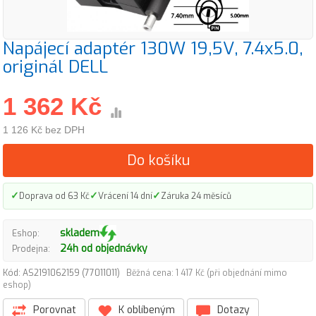
Napájecí adaptér 130W 19,5V, 7.4x5.0,
originál DELL
1 362 Kč
1 126 Kč bez DPH
Do košíku
✓
✓
✓
Doprava od 63 Kč
Vrácení 14 dní
Záruka 24 měsíců
skladem
Eshop:
24h od objednávky
Prodejna:
Kód: AS2191062159 (77011011)
Běžná cena: 1 417 Kč (při objednání mimo
eshop)
Porovnat
K oblíbeným
Dotazy