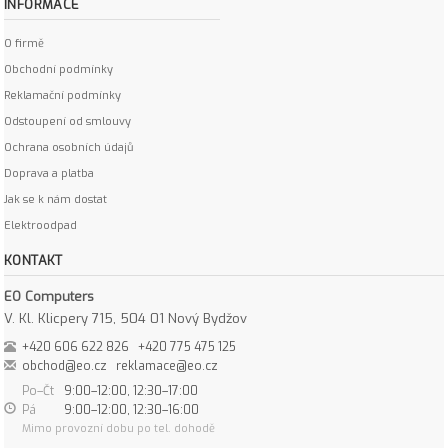
INFORMACE
O firmě
Obchodní podmínky
Reklamační podmínky
Odstoupení od smlouvy
Ochrana osobních údajů
Doprava a platba
Jak se k nám dostat
Elektroodpad
KONTAKT
EO Computers
V. Kl. Klicpery 715, 504 01 Nový Bydžov
+420 606 622 826
+420 775 475 125
obchod@eo.cz
reklamace@eo.cz
Po–Čt
9:00–12:00, 12:30–17:00
Pá
9:00–12:00, 12:30–16:00
Mimo provozní dobu po tel. dohodě