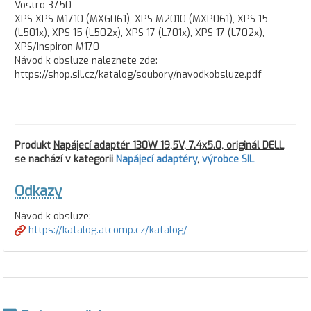
Vostro 3750
XPS XPS M1710 (MXG061), XPS M2010 (MXP061), XPS 15
(L501x), XPS 15 (L502x), XPS 17 (L701x), XPS 17 (L702x),
XPS/Inspiron M170
Návod k obsluze naleznete zde:
https://shop.sil.cz/katalog/soubory/navodkobsluze.pdf
Produkt
Napájecí adaptér 130W 19,5V, 7.4x5.0, originál DELL
se nachází v kategorii
Napájecí adaptéry
,
výrobce SIL
Odkazy
Návod k obsluze:
https://katalog.atcomp.cz/katalog/