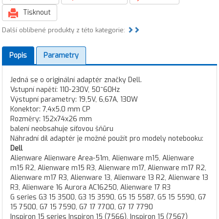
Tisknout
Další oblíbené produkty z této kategorie:
Popis
Parametry
Jedná se o originální adaptér značky Dell.
Vstupní napětí: 110-230V, 50~60Hz
Výstupní parametry: 19,5V, 6,67A, 130W
Konektor: 7,4x5.0 mm CP
Rozměry: 152x74x26 mm
balení neobsahuje síťovou šňůru
Náhradní díl adaptér je možné použít pro modely notebooku:
Dell
Alienware Alienware Area-51m, Alienware m15, Alienware
m15 R2, Alienware m15 R3, Alienware m17, Alienware m17 R2,
Alienware m17 R3, Alienware 13, Alienware 13 R2, Alienware 13
R3, Alienware 16 Aurora AC16250, Alienware 17 R3
G series G3 15 3500, G3 15 3590, G5 15 5587, G5 15 5590, G7
15 7500, G7 15 7590, G7 17 7700, G7 17 7790
Inspiron 15 series Inspiron 15 (7566), Inspiron 15 (7567)