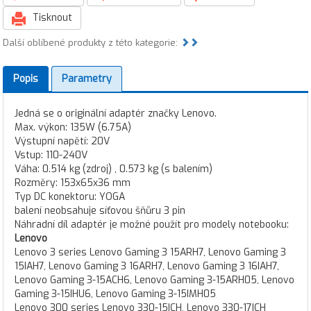
Tisknout
Další oblíbené produkty z této kategorie:
Popis
Parametry
Jedná se o originální adaptér značky Lenovo.
Max. výkon: 135W (6.75A)
Výstupní napětí: 20V
Vstup: 110-240V
Váha: 0.514 kg (zdroj) , 0.573 kg (s balením)
Rozměry: 153x65x36 mm
Typ DC konektoru: YOGA
balení neobsahuje síťovou šňůru 3 pin
Náhradní díl adaptér je možné použít pro modely notebooku:
Lenovo
Lenovo 3 series Lenovo Gaming 3 15ARH7, Lenovo Gaming 3
15IAH7, Lenovo Gaming 3 16ARH7, Lenovo Gaming 3 16IAH7,
Lenovo Gaming 3-15ACH6, Lenovo Gaming 3-15ARH05, Lenovo
Gaming 3-15IHU6, Lenovo Gaming 3-15IMH05
Lenovo 300 series Lenovo 330-15ICH, Lenovo 330-17ICH