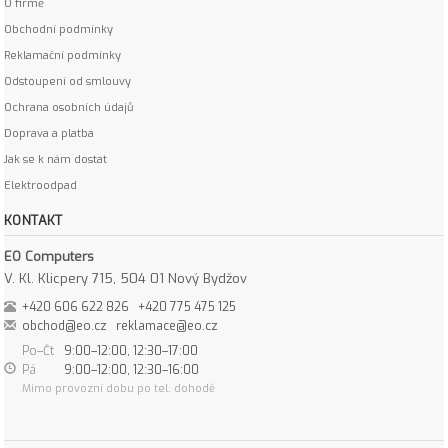
O firmě
Obchodní podmínky
Reklamační podmínky
Odstoupení od smlouvy
Ochrana osobních údajů
Doprava a platba
Jak se k nám dostat
Elektroodpad
KONTAKT
EO Computers
V. Kl. Klicpery 715, 504 01 Nový Bydžov
+420 606 622 826
+420 775 475 125
obchod@eo.cz
reklamace@eo.cz
Po–Čt
9:00–12:00, 12:30–17:00
Pá
9:00–12:00, 12:30–16:00
Mimo provozní dobu po tel. dohodě