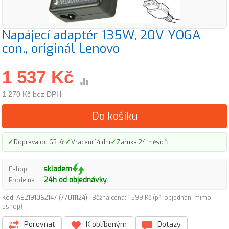
Napájecí adaptér 135W, 20V YOGA
con., originál Lenovo
1 537 Kč
1 270 Kč bez DPH
Do košíku
✓
✓
✓
Doprava od 63 Kč
Vrácení 14 dní
Záruka 24 měsíců
skladem
Eshop:
24h od objednávky
Prodejna:
Kód: AS2191062147 (77011124)
Běžná cena: 1 599 Kč (při objednání mimo
eshop)
Porovnat
K oblíbeným
Dotazy