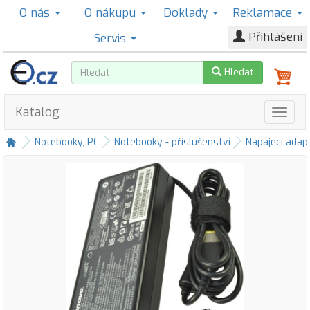
O nás
O nákupu
Doklady
Reklamace
Přihlášení
Servis
Hledat
Katalog
Notebooky, PC
Notebooky - příslušenství
Napájecí adap