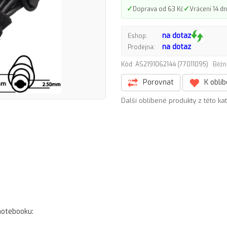
✓
✓
Doprava od 63 Kč
Vrácení 14 dn
na dotaz
Eshop:
na dotaz
Prodejna:
Kód: AS2191062144 (77011095)
Běžn
Porovnat
K oblí
Další oblíbené produkty z této ka
notebooku: