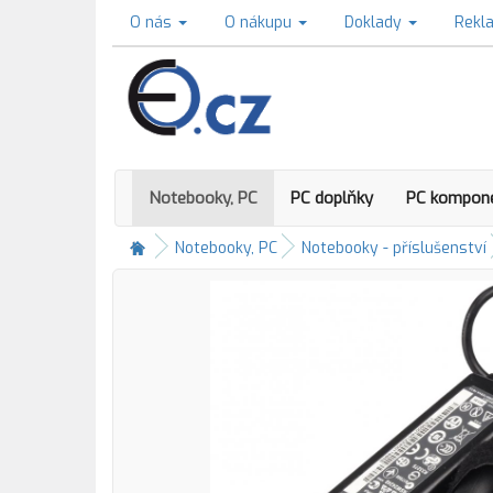
O nás
O nákupu
Doklady
Rekl
Notebooky, PC
PC doplňky
PC kompon
Notebooky, PC
Notebooky - příslušenství