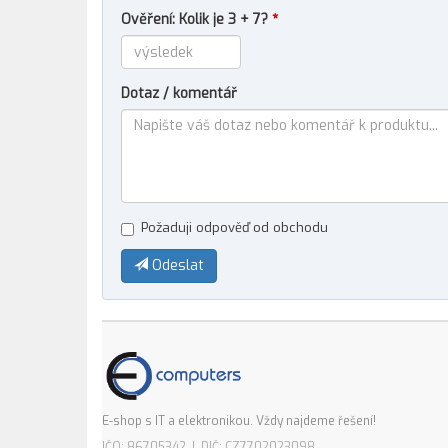
Ověření: Kolik je 3 + 7?
*
Dotaz / komentář
Požaduji odpověď od obchodu
Odeslat
E-shop s IT a elektronikou. Vždy najdeme řešení!
IČO: 86705342 | DIČ: CZ7702023098