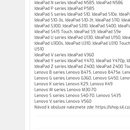
IdeaPad N series IdeaPad N585, IdeaPad N586
IdeaPad P series IdeaPad P585
IdeaPad S series IdeaPad S10, IdeaPad S10e, IdeaP
IdeaPad S10-3s, IdeaPad S10-3t, IdeaPad S110, Id
IdeaPad S300, IdeaPad S310, IdeaPad S400, IdeaP
IdeaPad S415 Touch, IdeaPad S9, IdeaPad S9e
IdeaPad U series IdeaPad U130, IdeaPad U150, Id
IdeaPad U300s, IdeaPad U310, IdeaPad U310 Touch
U510
IdeaPad V series IdeaPad V360
IdeaPad Y series IdeaPad Y470, IdeaPad Y470p, I
IdeaPad Z series IdeaPad Z400, IdeaPad Z400 To
Lenovo B series Lenovo B475, Lenovo B475e, Le
Lenovo G series Lenovo G360, Lenovo G450, Len
Lenovo K series Lenovo K29, Lenovo K49
Lenovo M series Lenovo M30-70
Lenovo S series Lenovo S40-70, Lenovo S435
Lenovo V series Lenovo V560
Návod k obsluze naleznete zde: https://shop.sil.