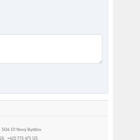
15, 504 01 Nový Bydžov
826
+420 775 475 125