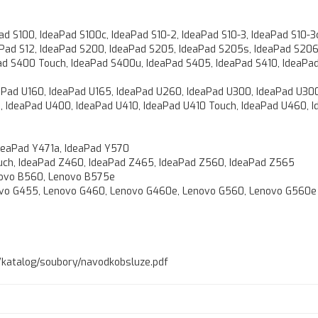
ad S100, IdeaPad S100c, IdeaPad S10-2, IdeaPad S10-3, IdeaPad S10-3
eaPad S12, IdeaPad S200, IdeaPad S205, IdeaPad S205s, IdeaPad S206
ad S400 Touch, IdeaPad S400u, IdeaPad S405, IdeaPad S410, IdeaPad
eaPad U160, IdeaPad U165, IdeaPad U260, IdeaPad U300, IdeaPad U30
, IdeaPad U400, IdeaPad U410, IdeaPad U410 Touch, IdeaPad U460, 
deaPad Y471a, IdeaPad Y570
uch, IdeaPad Z460, IdeaPad Z465, IdeaPad Z560, IdeaPad Z565
novo B560, Lenovo B575e
ovo G455, Lenovo G460, Lenovo G460e, Lenovo G560, Lenovo G560e
cz/katalog/soubory/navodkobsluze.pdf