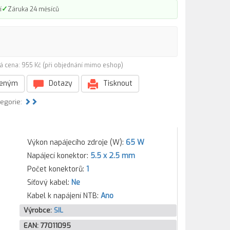
✓
í
Záruka 24 měsíců
á cena: 955 Kč (při objednání mimo eshop)
beným
Dotazy
Tisknout
tegorie:
Výkon napájecího zdroje (W):
65 W
Napájecí konektor:
5.5 x 2.5 mm
Počet konektorů:
1
Síťový kabel:
Ne
Kabel k napájení NTB:
Ano
Výrobce:
SIL
EAN:
77011095