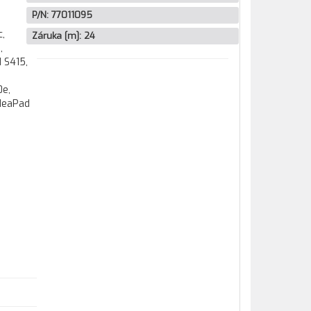
P/N:
77011095
c,
Záruka [m]:
24
,
 S415,
0e,
IdeaPad